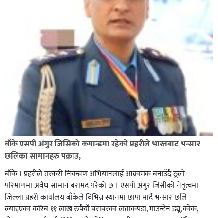
अविरल वर्षाले कालीगण्डकी नदी तटीय क्षेत्रमा रहेको पाल्पाको
पर्यटकीय स्थल रानीमहल डुबानमा,
बाँके एसपी अंगुर जिसिको कमान्डमा रहेको प्रहरीले भारतबाट भन्सार
छलिका सामानहरु पक्राउ,
बाँके । प्रहरीले तस्करी नियन्त्रण अभियानलाई आक्रामक बनाउँदै ठूलो
परिमाणमा अवैध सामान बरामद गरेको छ । एसपी अंगुर जिसीको नेतृत्वमा
जिल्ला प्रहरी कार्यालय बाँकेले विभिन्न स्थानमा छापा मार्दै भन्सार छलि
ल्याइएका करिब ११ लाख रुपैयाँ बराबरका लत्ताकपडा, माउन्टेन ड्यू, कोक,