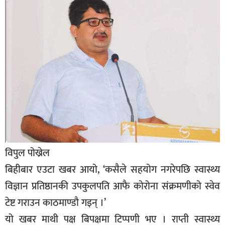
बिशेष
भिडियो
पत्रपत्रिका
खेलकुद
बिश्व
अचम्म
दुनिया
विपुल पोख्रेल
बिचार
बिहीबार एउटा खबर आयो, ‘कसैले सहयोग नगरेपछि स्वास्थ्य
कुराकानी
विज्ञान प्रतिष्ठानकी उपकुलपति आफै कोरोना संक्रमणीको स्वेव
जीवनशैली
टेष्ट गराउन काठमाण्डौ गइन् ।’
साहित्य
यो खबर माथी पक्ष बिपक्षमा टिप्पणी भए । राप्ती स्वास्थ्य