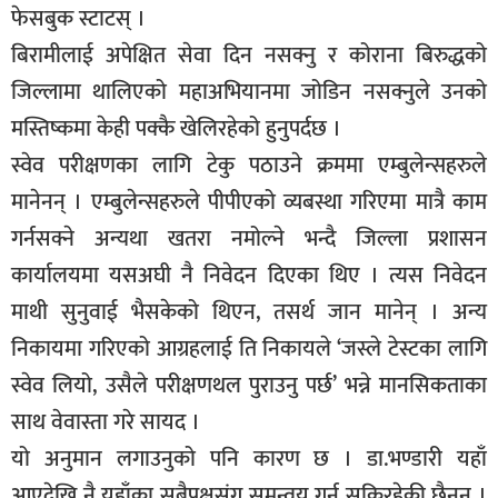
फेसबुक स्टाटस् ।
बिरामीलाई अपेक्षित सेवा दिन नसक्नु र कोराना बिरुद्धको
जिल्लामा थालिएको महाअभियानमा जोडिन नसक्नुले उनको
मस्तिष्कमा केही पक्कै खेलिरहेको हुनुपर्दछ ।
स्वेव परीक्षणका लागि टेकु पठाउने क्रममा एम्बुलेन्सहरुले
मानेनन् । एम्बुलेन्सहरुले पीपीएको व्यबस्था गरिएमा मात्रै काम
गर्नसक्ने अन्यथा खतरा नमोल्ने भन्दै जिल्ला प्रशासन
कार्यालयमा यसअघी नै निवेदन दिएका थिए । त्यस निवेदन
माथी सुनुवाई भैसकेको थिएन, तसर्थ जान मानेन् । अन्य
निकायमा गरिएको आग्रहलाई ति निकायले ‘जस्ले टेस्टका लागि
स्वेव लियो, उसैले परीक्षणथल पुराउनु पर्छ’ भन्ने मानसिकताका
साथ वेवास्ता गरे सायद ।
यो अनुमान लगाउनुको पनि कारण छ । डा.भण्डारी यहाँ
आएदेखि नै यहाँका सबैपक्षसंग समन्वय गर्न सकिरहेकी छैनन् ।