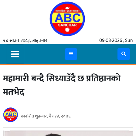
गृहपृष्ठ
२४ साउन २०८३, आइतबार
09-08-2026 , Sun
समाचार
मुख्य
समाचार
महामारी बन्दै सिध्याउँदै छ प्रतिष्ठानको
कुटनीती
अर्थ
मतभेद
रसरङ्ग
यौन/
प्रकाशित शुक्रबार, चैत्र १४, २०७६
स्वास्थ्य
भिडियो