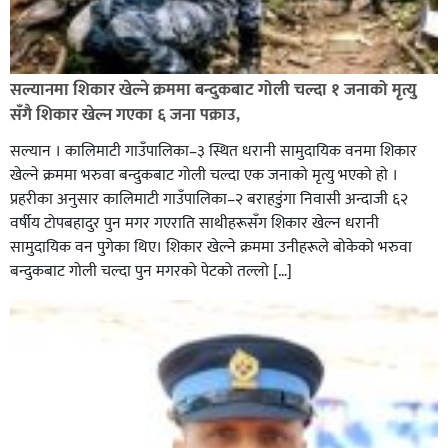
नेपाल प्रहरीमा जवानदेखि डिआईजीसम्म एक हजार ८४८ प्रहरीहरु
विभागीय कारवाहीमा,
सल्यानमा शिकार खेल्ने क्रममा बन्दुकबाट गोली चल्दा १ जनाको मृत्यु
सँगै शिकार खेल्न गएका ६ जना पक्राउ,
सल्यान । कालिमाटी गाउँपालिका–३ स्थित धरानी सामुदायिक वनमा शिकार
खेल्ने क्रममा भरुवा बन्दुकबाट गोली चल्दा एक जनाको मृत्यु भएको हो ।
प्रहरीका अनुसार कालिमाटी गाउँपालिका–२ बराहडुंगा निवासी अन्दाजी ६२
वर्षीय टोपबहादुर पुन मगर गएराति साथीहरूसँग शिकार खेल्न धरानी
घर–घरमा मेयर बन्छु भनेर काम गर्ने जन्मेपछि नै पालिका बन्छ :
सामुदायिक वन पुगेका थिए। शिकार खेल्ने क्रममा उनीहरूले बोकेको भरुवा
सबिन प्रियासन चौधरी
बन्दुकबाट गोली चल्दा पुन मगरको पेटको तल्लो […]