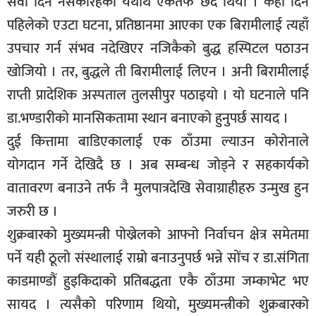
सेवा दिन नसकीरहेको यथार्थ एकतर्फ छदैं थियो । केही दिन
पहिलेको एउटा घटना, प्रतिष्ठानमा आएका एक बिरामीलाई त्यहाँ
उपचार गर्न संभव नदेखिएर नजिकैको बुद्ध हस्पिटल पठाउन
खोजियो । तर, बुद्धले ती बिरामीलाई लिएन । अनी बिरामीलाई
राप्ती प्रादेशिक अस्पताल तुलसीपुर पठाइयो । यो घटनाले पनि
डा.भण्डारीको मानसिकतामा स्थान बनाएको हुनुपर्छ सायद ।
दुई कित्तामा बाडिएकालाई एक ठाँउमा ल्याउन कोरोनाले
योगदान गर्ने देखिदै छ । अब सम्बन्ध जोड्ने र सहकार्यको
वातावरण बनाउने तर्फ नै मुलपात्रदेखि सेवाग्राहीहरु उन्मुख हुन
जरुरी छ ।
शुक्रबारको मुख्यमन्त्री पोख्रेलको आफ्नो निर्वाचन क्षेत्र समेतमा
पर्ने यही ठूलो संस्थालाई राम्रो बनाउनुपर्छ भन्ने सोंच र डा.संगिता
काडमाण्डौं हुइकिदाको प्रतिबद्धता एकै ठाँउमा जम्काभेट भए
सायद । त्यसैको परिणाम थियो, मुख्यमन्त्रीको शुक्रबारको