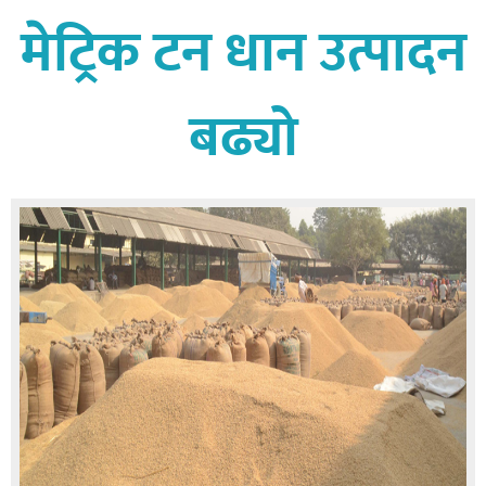
मेट्रिक टन धान उत्पादन
बिशेष
भिडियो
बढ्यो
पत्रपत्रिका
खेलकुद
बिश्व
अचम्म
दुनिया
बिचार
कुराकानी
जीवनशैली
साहित्य