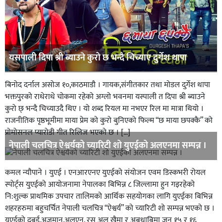
यसपाली दिपा श्री ब्याउने कुरो छ भन्दै चिच्याए दुर्गेश थापा
बिनोद दर्नाल असोज १०,काठमाडौ । गायक,संगीतकार तथा मोडल दुर्गेश थापा
भक्तपुरको राधेराधे चोकमा रहेको अग्लो भवनमा यस्पाली त दिपा श्री ब्याउने
कुरो छ् भन्दै चिच्याउदै थिए । यो शब्द रियल मा नभएर रिल मा मात्रा थियो ।
राजनीतिक पृष्ठभूमीमा माया प्रेम को कुरो बुनिएको फिल्म “छ माया छपक्कै” को
प्रोमोसनल प्यारोडी गीत रिलिज भएको छ । […]
नेपाली चलचित्र ऐश्वर्यको च्यारिटी शो युएईको अलएनमा सम्पन्न ।
कमल न्यौपाने । युएई । एनआरएनए युएईको संयोजन एवम डिस्कभरी रोयल
स्पोर्ट्स युएईको आयोजनामा नेपालका बिभिन्न ८ जिल्लामा हुन गइरहेको
नि:शुल्क प्राथमिक उपचार तालिमको आर्थिक सहयोगका लागि युएईका बिभिन्न
शहरहरुमा बहुचर्चित नेपाली चलचित्र “ऐश्वर्य” को च्यारिटी शो सम्पन्न भएको छ ।
युएईको दुबई,अजमान,अलएन, रस अल खैमा र अबुधाबिमा जुन १५ र १६