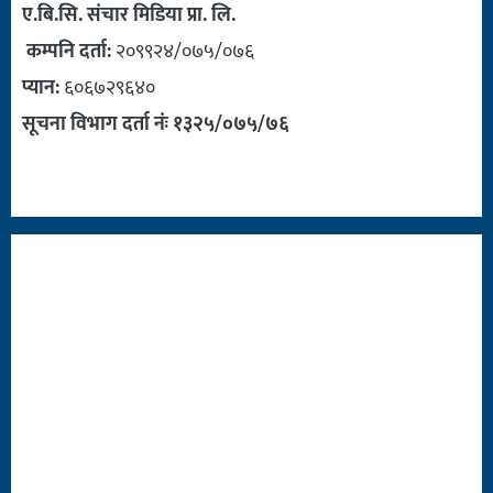
ए.बि.सि. संचार मिडिया प्रा. लि.
कम्पनि दर्ता:
२०९९२४/०७५/०७६
प्यान:
६०६७२९६४०
सूचना विभाग दर्ता नंः १३२५/०७५/७६