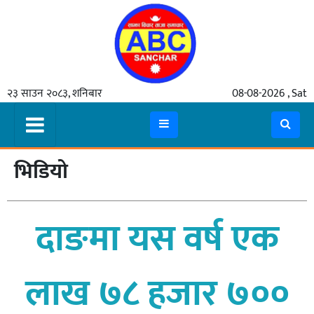
गृहपृष्ठ
२३ साउन २०८३, शनिबार
08-08-2026 , Sat
समाचार
मुख्य
समाचार
भिडियो
कुटनीती
अर्थ
दाङमा यस वर्ष एक
रसरङ्ग
यौन/
लाख ७८ हजार ७००
स्वास्थ्य
भिडियो