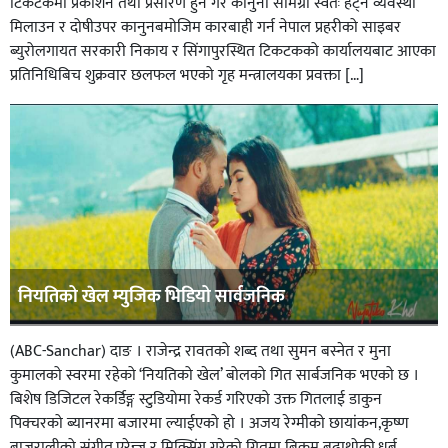
टिकटकमा प्रकाशन तथा प्रसारण हुने गैर कानुनी सामग्री स्वतः हट्ने व्यवस्था
मिलाउन र दोषीउपर कानुनबमोजिम कारबाही गर्न नेपाल प्रहरीको साइबर
ब्युरोलगायत सरकारी निकाय र सिंगापुरस्थित टिकटकको कार्यालयबाट आएका
प्रतिनिधिबिच शुक्रवार छलफल भएको गृह मन्त्रालयका प्रवक्ता […]
नियतिको खेल म्युजिक भिडियो सार्वजनिक
(ABC-Sanchar) दाङ । राजेन्द्र रावतको शब्द तथा सुमन बस्नेत र मुना
कुमालको स्वरमा रहेको ‘नियतिको खेल’ बोलको गित सार्बजनिक भएको छ ।
बिशेष डिजिटल रेकर्डिङ्ग स्टुडियोमा रेकर्ड गरिएको उक्त गितलाई डाकुन
पिक्चरको ब्यानरमा बजारमा ल्याईएको हो । अजय रेग्मीको छायांकन,कृष्ण
बाजुरालीको संगीत,एरेन्ज र मिक्सिंग गरेको गितमा बिक्रम बुढाथोकी,धुर्ब