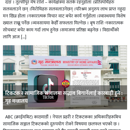
दाङ । तुल्सीपुर मेष राशि – कार्यक्षेत्रमा सतर्क रहनुहोला ।प्रतिस्पर्धिहरु
सलवलाउने छन् ।विरोधिहरु सलवलाउनेछन् ।परिश्रम अनुरुप लाभ प्राप्त नहुदा
मन खिन्न होला ।नकारात्मक विचार वाट बचेर कार्य गर्नुहोला ।स्वास्थयमा विशेष
ख्याल राख्नु पर्नेछ ।व्यवसायमा केहीँ सफलता मिल्नेछ । बृष राशि -नकारात्मक
सोचबाट बचेर काम गर्दा लाभ हुनेछ ।समाजमा प्रतिष्ठा बढ्नेछ । विद्यार्थीको
लागि आज […]
टिकटक र सामाजिक संजालमा सद्भाव बिगार्नेलाई कारबाही हुने :
गृह मन्त्रालय
ABC (क्राईमबिट) काठमाडौं । नेपाल प्रहरी र टिकटकका अधिकारीहरूबिच
सामाजिक सञ्जाल टिकटकको दुरुपयोग रोक्ने विषयमा छलफल भएको छ ।