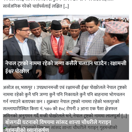
सार्वजनिक गरेको चार्डपर्वलाई लक्षित […]
नेपाल ट्रष्टको नाममा रहेको जग्गा कसैले चलाउन पाउदैन : रक्षामन्त्री
ईश्वर पोखरेल
असोज ११, भक्तपुर । उपप्रधानमन्त्री एवं रक्षामन्त्री ईश्वर पोखरेलले नेपाल ट्रष्टको
नाममा रहेको कुनै पनि जग्गा कुनै पनि निकायले कुनै पनि बाहनामा भोगचलन
गर्न नपाउने बताएका छन । शुक्रबार नेपाल ट्रष्टको नाममा रहेको भक्तपुरको
सल्लाघारीस्थित कित्ता नं. ५४० को १०८ रोपनी २ आना एक पैसा क्षेत्रफल
जमिनको अनुगमन गर्दै मन्त्री पोखरेलले भने, नेपाल ट्रष्टको नाममा लालपूर्जा […]
बाँसगढी घटनाको विषयमा सांसद शान्ता चौधरीले गराइन्
गृहमन्त्रीको ध्यानाकर्षण