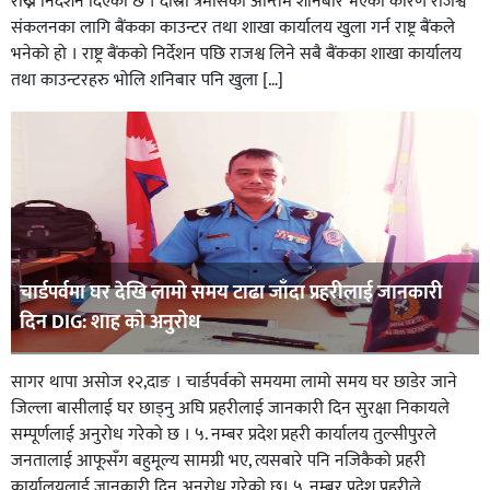
राख्न निर्देशन दिएको छ । दोस्रो त्रैमासको अन्तिम शनिबार भएका कारण राजश्व
संकलनका लागि बैंकका काउन्टर तथा शाखा कार्यालय खुला गर्न राष्ट्र बैंकले
भनेको हो । राष्ट्र बैंकको निर्देशन पछि राजश्व लिने सबै बैंकका शाखा कार्यालय
तथा काउन्टरहरु भोलि शनिबार पनि खुला […]
चार्डपर्वमा घर देखि लामो समय टाढा जाँदा प्रहरीलाई जानकारी
दिन DIG: शाह को अनुरोध
सागर थापा असोज १२,दाङ । चार्डपर्वको समयमा लामो समय घर छाडेर जाने
जिल्ला बासीलाई घर छाड्नु अघि प्रहरीलाई जानकारी दिन सुरक्षा निकायले
सम्पूर्णलाई अनुरोध गरेको छ । ५. नम्बर प्रदेश प्रहरी कार्यालय तुल्सीपुरले
जनतालाई आफूसँग बहुमूल्य सामग्री भए, त्यसबारे पनि नजिकैको प्रहरी
कार्यालयलाई जानकारी दिन अनुरोध गरेको छ। ५. नम्बर प्रदेश प्रहरीले