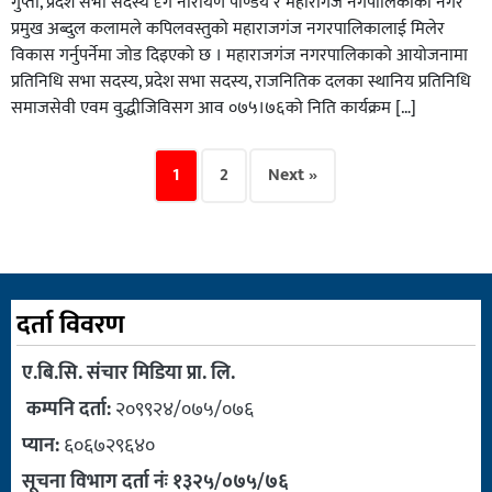
गुप्ता, प्रदेश सभा सदस्य दृग नारायण पाण्डेय र महारागंज नगपालिकाका नगर
प्रमुख अब्दुल कलामले कपिलवस्तुको महाराजगंज नगरपालिकालाई मिलेर
विकास गर्नुपर्नेमा जोड दिइएको छ । महाराजगंज नगरपालिकाको आयोजनामा
प्रतिनिधि सभा सदस्य, प्रदेश सभा सदस्य, राजनितिक दलका स्थानिय प्रतिनिधि
समाजसेवी एवम वुद्धीजिविसग आव ०७५।७६को निति कार्यक्रम […]
1
2
Next »
दर्ता विवरण
ए.बि.सि. संचार मिडिया प्रा. लि.
कम्पनि दर्ता:
२०९९२४/०७५/०७६
प्यान:
६०६७२९६४०
सूचना विभाग दर्ता नंः १३२५/०७५/७६