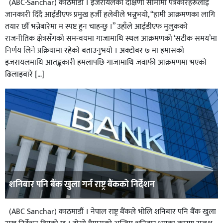
(ABC-Sanchar) काठमाडौं । इजरायलको दक्षिणी सीमामा पत्रकारहरूलाई
जानकारी दिँदै आईडीएफ प्रमुख हर्जी हलेवीले भन्नुभयो, “हामी आक्रमणका लागि
तयार छौँ भन्नेबारेमा म स्पष्ट हुन चाहन्छु ।” उहाँले आईडीएफ मुलुकको
राजनीतिक क्षेत्रसँगको समन्वयमा गाजामाथि स्थल आक्रमणको ‘सटीक समय’मा
निर्णय लिने प्रक्रियामा रहेको बताउनुभयो । अक्टोबर ७ मा हमासको
इजरायलमाथि आतङ्ककारी हमलापछि गाजामाथि जवाफी आक्रमणमा भएको
ढिलाइबारे […]
शनिबार पनि बैंक खुला गर्न राष्ट्र बैंकको निर्देशन
(ABC Sanchar) काठमाडौं । नेपाल राष्ट्र बैंकले भोलि शनिबार पनि बैंक खुला