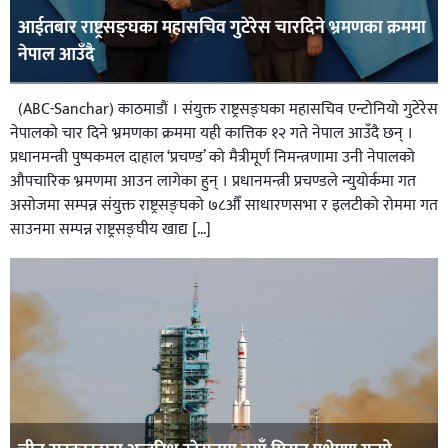
आईतबार राष्ट्रसङ्घका महासचिव गुटेरेस चारदिने भ्रमणका क्रममा
नेपाल आउँदै
(ABC-Sanchar) काठमाडौं । संयुक्त राष्ट्रसङ्घका महासचिव एन्टोनियो गुटेरेस
नेपालको चार दिने भ्रमणका क्रममा यही कात्तिक १२ गते नेपाल आउँदै छन् ।
प्रधानमन्त्री पुष्पकमल दाहाल ‘प्रचण्ड’ को मैत्रीमूर्ण निमन्त्रणामा उनी नेपालको
औपचारिक भ्रमणमा आउन लागेका हुन् । प्रधानमन्त्री प्रचण्डले न्युयोर्कमा गत
असोजमा सम्पन्न संयुक्त राष्ट्रसङ्घको ७८औँ साधारणसभा र इलटीको रोममा गत
साउनमा सम्पन्न राष्ट्रसङ्घीय खाद्य […]