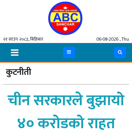
गृहपृष्ठ
२१ साउन २०८३, बिहिबार
06-08-2026 , Thu
समाचार
मुख्य
समाचार
कुटनीती
कुटनीती
अर्थ
चीन सरकारले बुझायो
रसरङ्ग
यौन/
४० करोडको राहत
स्वास्थ्य
भिडियो