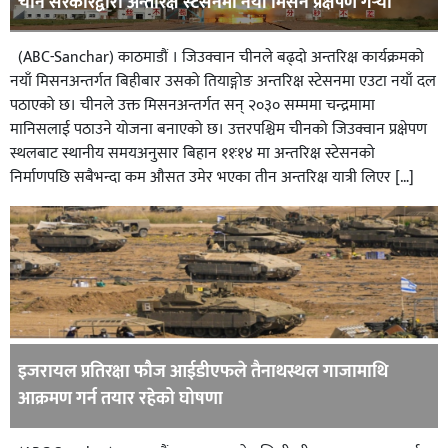
चीन सरकारद्वारा अन्तरिक्ष स्टेसनमा नयाँ मिसन प्रक्षेपण गर्‍यो
(ABC-Sanchar) काठमाडौं । जिउक्वान चीनले बढ्दो अन्तरिक्ष कार्यक्रमको
नयाँ मिसनअन्तर्गत बिहीबार उसको तियाङ्गोङ अन्तरिक्ष स्टेसनमा एउटा नयाँ दल
पठाएको छ। चीनले उक्त मिसनअन्तर्गत सन् २०३० सम्ममा चन्द्रमामा
मानिसलाई पठाउने योजना बनाएको छ। उत्तरपश्चिम चीनको जिउक्वान प्रक्षेपण
स्थलबाट स्थानीय समयअनुसार बिहान ११ः१४ मा अन्तरिक्ष स्टेसनको
निर्माणपछि सबैभन्दा कम औसत उमेर भएका तीन अन्तरिक्ष यात्री लिएर […]
इजरायल प्रतिरक्षा फौज आईडीएफले तैनाथस्थल गाजामाथि
आक्रमण गर्न तयार रहेको घोषणा