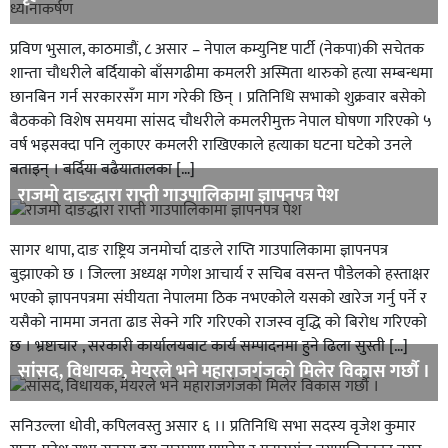
प्रविण भुसाल, काठमाडौं, ८ असार – नेपाल कम्युनिष्ट पार्टी (नेकपा)की सचेतक
शान्ता चौधरीले बर्दियाको बाँसगढीमा कमलरी अस्मिता थारुको हत्या सम्बन्धमा
छानबिन गर्न सरकारसँग माग गरेकी छिन् । प्रतिनिधि सभाको शुक्रवार बसेको
बैठकको विशेष समयमा सांसद चौधरीले कमलरीमुक्त नेपाल घोषणा गरिएको ५
वर्ष भइसक्दा पनि लुकाएर कमलरी राखिएकाले हत्याका घटना घटेको उनले
बताइन् । बर्दिया बढैयातालका […]
राजमो दाङद्धारा राप्ती गाउपालिकामा ज्ञापनपत्र पेश
सागर थापा, दाङ राष्ट्रिय जनमोर्चा दाङले राप्ति गाउपालिकामा ज्ञापनपत्र
बुझाएको छ । जिल्ला अध्यक्ष गणेश आचार्य र सचिब वसन्त पौडेलको हस्ताक्षर
भएको ज्ञापनपत्रमा संघीयता नेपालमा ठिक नभएकोले यसको खारेज गर्नु पर्ने र
यसैको नाममा जनता ढाड सेक्ने गरि गरिएको राजस्व वृद्धि को बिरोध गरिएको
छ । भ्रष्टाचार , सरकारी कार्यालयबाट कार्य सम्पादनमा हुने ढिला सुस्ती […]
सांसद, विधायक, मेयरले भने महाराजगंजको मिलेर विकास गर्छौ ।
सनिउल्ला धोवी, कपिलवस्तु असार ६ ।। प्रतिनिधि सभा सदस्य वृजेश कुमार