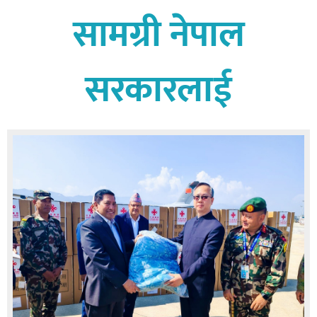
सामग्री नेपाल
बिशेष
भिडियो
सरकारलाई
पत्रपत्रिका
खेलकुद
बिश्व
अचम्म
दुनिया
बिचार
कुराकानी
जीवनशैली
साहित्य