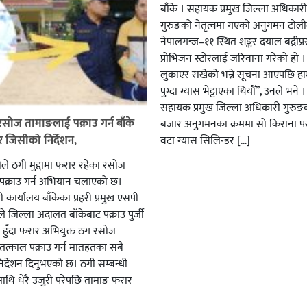
बाँके । सहायक प्रमुख जिल्ला अधिकार
गुरुङको नेतृत्वमा गएको अनुगमन टोली
नेपालगन्ज–११ स्थित शङ्कर दयाल बद्रीप्
प्रोभिजन स्टोरलाई जरिवाना गरेको हो ।
लुकाएर राखेको भन्ने सूचना आएपछि हामी
पुग्दा ग्यास भेट्टाएका थियौँ”, उनले भने 
सहायक प्रमुख जिल्ला अधिकारी गुरुङ
सोज तामाङलाई पक्राउ गर्न बाँके
बजार अनुगमनका क्रममा सो किराना 
र जिसीको निर्देशन,
वटा ग्यास सिलिन्डर […]
हरीले ठगी मुद्दामा फरार रहेका रसोज
पक्राउ गर्न अभियान चलाएको छ।
री कार्यालय बाँकेका प्रहरी प्रमुख एसपी
ले जिल्ला अदालत बाँकेबाट पक्राउ पुर्जी
हुँदा फरार अभियुक्त ठग रसोज
त्काल पक्राउ गर्न मातहतका सबै
िर्देशन दिनुभएको छ। ठगी सम्बन्धी
ीमाथि धेरै उजुरी परेपछि तामाङ फरार