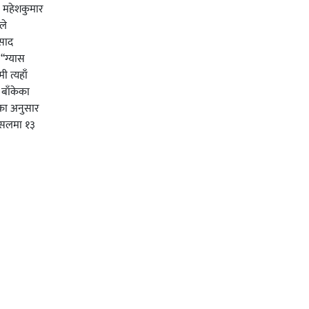
ी महेशकुमार
ले
रसाद
 “ग्यास
 त्यहाँ
। बाँकेका
का अनुसार
पसलमा १३