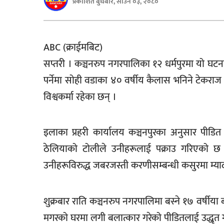
प्रकाशित बुधबार, साउन ०३, २०८०
बिशेष
भिडियो
ABC (क्राईमबिट)
पत्रपत्रिका
सप्तरी । कञ्चनरुप नगरपालिका १२ धर्मपुरमा यो घटना 
खेलकुद
पर्नेमा सोही वडाका ४० वर्षीय कैलास भनिने टेकराज 
विश्वकर्मा रहेका छन् ।
बिश्व
अचम्म
इलाका प्रहरी कार्यालय कञ्चनपुरका अनुसार पीड
दुनिया
ठेलियाको टोलीले उनीहरूलाई पक्राउ गरिएको छ । स
बिचार
उनीहरूविरुद्ध जबरजस्ती करणीसम्बन्धी कसुरमा म्
कुराकानी
जीवनशैली
शुक्रबार राति कञ्चनरुप नगरपालिमा बस्ने १७ वर्षीया
साहित्य
मगरको घरमा लगी बलात्कार गरेको पीडितलाई उद्धृत गर