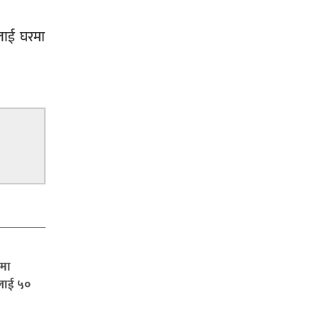
लाई घरमा
पमा
लाई ५०