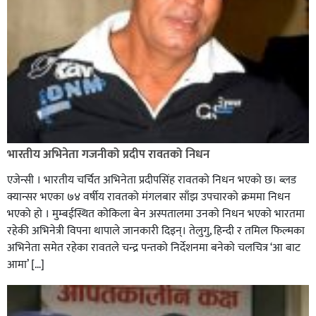
टाउको दुख्नुको मुख्य कारण के के हुन्
कपिलवस्तुको शिवराज ९, हुलाकी राजमार्गमा मोटरसाइकलमा ७
भारतीय अभिनेता गजनीको प्रदीप रावतको निधन
जना सवार गम्भीर जोखिम,
एजेन्सी । भारतीय चर्चित अभिनेता प्रदीपसिंह रावतको निधन भएको छ। ब्लड
क्यान्सर भएका ७४ वर्षीय रावतको मंगलबार साँझ उपचारको क्रममा निधन
भएको हाे । मुम्बईस्थित कोकिला बेन अस्पतालमा उनकाे निधन भएकाे भारतमा
रहेकी अभिनेत्री विपना थापाले जानकारी दिइन्। तेलुगु, हिन्दी र तमिल फिल्मका
अभिनेता समेत रहेका रावतले चन्द्र पन्तको निर्देशनमा बनेको चलचित्र ‘आ बाट
आमा’ […]
ग्यास अभाव हटाउन सरकारलाई घोराही बनाऔँ अभियानको