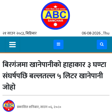
गृहपृष्ठ
२१ साउन २०८३, बिहिबार
06-08-2026 , Thu
समाचार
मुख्य
समाचार
बिरगंजमा खानेपानीको हाहाकार ३ घण्टा
कुटनीती
अर्थ
संघर्षपछि बल्लतल्ल ५ लिटर खानेपानी
रसरङ्ग
जोहो
यौन/
स्वास्थ्य
प्रकाशित शनिबार, साउन ०६, २०८०
भिडियो