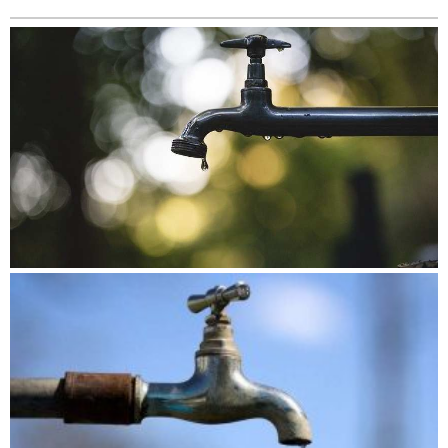
बिशेष
भिडियो
पत्रपत्रिका
खेलकुद
बिश्व
अचम्म
दुनिया
बिचार
कुराकानी
जीवनशैली
साहित्य