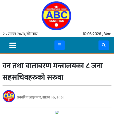
गृहपृष्ठ
२५ साउन २०८३, सोमबार
10-08-2026 , Mon
समाचार
मुख्य
समाचार
वन तथा बाताबरण मन्त्रालयका ८ जना
कुटनीती
अर्थ
सहसचिवहरुको सरुवा
रसरङ्ग
यौन/
प्रकाशित आइतबार, साउन ०७, २०८०
स्वास्थ्य
भिडियो