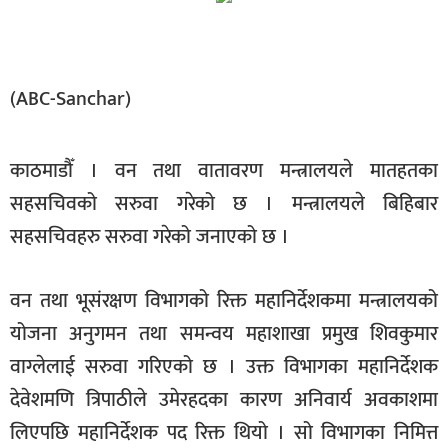
बिशेष
भिडियो
(ABC-Sanchar)
पत्रपत्रिका
खेलकुद
काठमाडौँ । वन तथा वातावरण मन्त्रालयले मातहतका
बिश्व
सहसचिवको सरुवा गरेको छ । मन्त्रालयले बिहिबार
सहसचिवहरु सरुवा गरेको जनाएको छ ।
अचम्म
दुनिया
वन तथा भूसंरक्षण विभागको रिक्त महानिर्देशकमा मन्त्रालयको
बिचार
योजना अनुगमन तथा समन्वय महाशाखा प्रमुख शिवकुमार
कुराकानी
वाग्लेलाई सरुवा गरिएको छ । उक्त विभागका महानिर्देशक
जीवनशैली
देवेशमणि त्रिपाठीले उमेरहदका कारण अनिवार्य अवकाशमा
साहित्य
लिएपछि महानिर्देशक पद रिक्त थियो । सो विभागका निमित्त