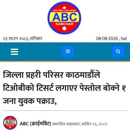
गृहपृष्ठ
२३ साउन २०८३, शनिबार
08-08-2026 , Sat
समाचार
मुख्य
समाचार
जिल्ला प्रहरी परिसर काठमाडौँले
कुटनीती
अर्थ
टिओबीको टिसर्ट लगाएर पेस्तोल बोक्ने १
रसरङ्ग
जना युवक पक्राउ,
यौन/
स्वास्थ्य
ABC (क्राईमबिट)
प्रकाशित आइतबार, आश्विन २६, २०८२
भिडियो