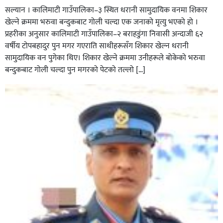
सल्यान । कालिमाटी गाउँपालिका–३ स्थित धरानी सामुदायिक वनमा शिकार
खेल्ने क्रममा भरुवा बन्दुकबाट गोली चल्दा एक जनाको मृत्यु भएको हो ।
प्रहरीका अनुसार कालिमाटी गाउँपालिका–२ बराहडुंगा निवासी अन्दाजी ६२
वर्षीय टोपबहादुर पुन मगर गएराति साथीहरूसँग शिकार खेल्न धरानी
घर–घरमा मेयर बन्छु भनेर काम गर्ने जन्मेपछि नै पालिका बन्छ :
सामुदायिक वन पुगेका थिए। शिकार खेल्ने क्रममा उनीहरूले बोकेको भरुवा
सबिन प्रियासन चौधरी
बन्दुकबाट गोली चल्दा पुन मगरको पेटको तल्लो […]
अविरल वर्षाले कालीगण्डकी नदी तटीय क्षेत्रमा रहेको पाल्पाको
पर्यटकीय स्थल रानीमहल डुबानमा,