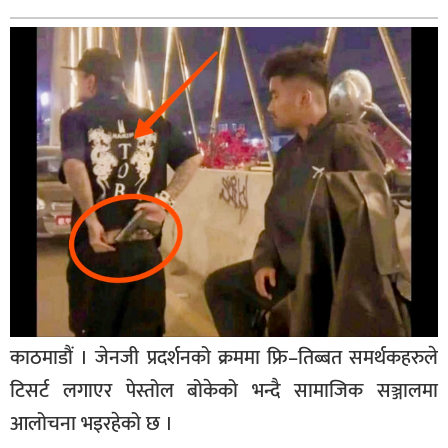
बिशेष
भिडियो
पत्रपत्रिका
खेलकुद
बिश्व
अचम्म
दुनिया
बिचार
कुराकानी
काठमाडौं । जेनजी प्रदर्शनको क्रममा फ्रि–तिब्बत समर्थकहरुले
जीवनशैली
टिसर्ट लगाएर पेस्तोल बोकेको भन्दै सामाजिक सञ्जालमा
आलोचना भइरहेको छ ।
साहित्य