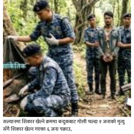
बाँके एसपी अंगुर जिसिको कमान्डमा रहेको प्रहरीले भारतबाट
भन्सार छलिका सामानहरु पक्राउ,
नेपाल प्रहरीमा जवानदेखि डिआईजीसम्म एक हजार ८४८ प्रहरीहरु
विभागीय कारवाहीमा,
सल्यानमा शिकार खेल्ने क्रममा बन्दुकबाट गोली चल्दा १ जनाको मृत्यु
सँगै शिकार खेल्न गएका ६ जना पक्राउ,