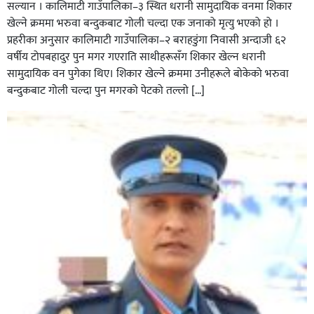
सल्यान । कालिमाटी गाउँपालिका–३ स्थित धरानी सामुदायिक वनमा शिकार
खेल्ने क्रममा भरुवा बन्दुकबाट गोली चल्दा एक जनाको मृत्यु भएको हो ।
प्रहरीका अनुसार कालिमाटी गाउँपालिका–२ बराहडुंगा निवासी अन्दाजी ६२
वर्षीय टोपबहादुर पुन मगर गएराति साथीहरूसँग शिकार खेल्न धरानी
घर–घरमा मेयर बन्छु भनेर काम गर्ने जन्मेपछि नै पालिका बन्छ :
सामुदायिक वन पुगेका थिए। शिकार खेल्ने क्रममा उनीहरूले बोकेको भरुवा
सबिन प्रियासन चौधरी
बन्दुकबाट गोली चल्दा पुन मगरको पेटको तल्लो […]
अविरल वर्षाले कालीगण्डकी नदी तटीय क्षेत्रमा रहेको पाल्पाको
पर्यटकीय स्थल रानीमहल डुबानमा,