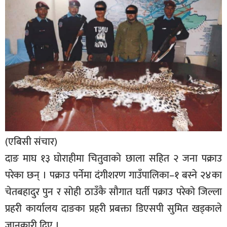
बिशेष
भिडियो
पत्रपत्रिका
खेलकुद
बिश्व
अचम्म
दुनिया
(एबिसी संचार)
बिचार
दाङ माघ १३ घाेराहीमा चितुवाको छाला सहित २ जना पक्राउ
परेका छन् । पक्राउ पर्नेमा दंगीशरण गाउँपालिका–१ बस्ने २४का
कुराकानी
चेतबहादुर पुन र सोही ठाउँकै सौगात घर्ती पक्राउ परेको जिल्ला
जीवनशैली
प्रहरी कार्यालय दाङका प्रहरी प्रबक्ता डिएसपी सुमित खड्काले
साहित्य
जानकारी दिए ।