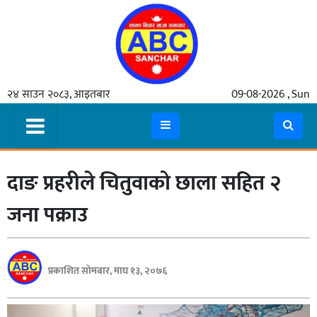
गृहपृष्ठ
२४ साउन २०८३, आइतबार
09-08-2026 , Sun
समाचार
मुख्य
समाचार
दाङ प्रहरीले चितुवाको छाला सहित २
कुटनीती
अर्थ
जना पक्राउ
रसरङ्ग
यौन/
प्रकाशित सोमबार, माघ १३, २०७६
स्वास्थ्य
भिडियो