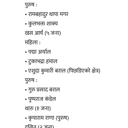
पुरुष :
• रामबहादुर थापा मगर
• कुलभक्त शाक्य
खस आर्य (५ जना)
महिला :
• पद्मा अर्याल
• टुकाभद्रा हमाल
• एशुदा कुमारी बराल (पिछडिएको क्षेत्र)
पुरुष :
• गुरु प्रसाद बराल
• पुष्पराज कंडेल
थारु (१ जना)
• कृपाराम राणा (पुरुष)
दलित (२ जना)