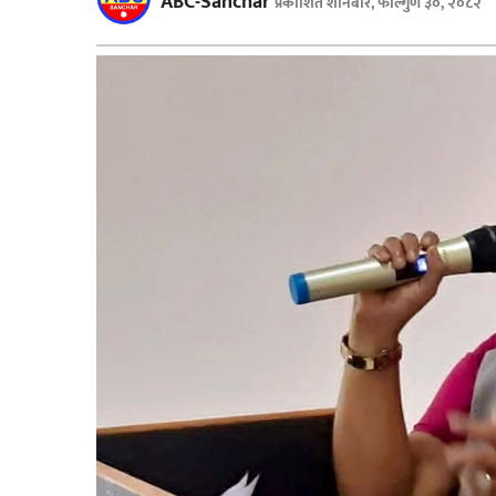
ABC-Sanchar
प्रकाशित शनिबार, फाल्गुण ३०, २०८२
बिशेष
भिडियो
पत्रपत्रिका
खेलकुद
बिश्व
अचम्म
दुनिया
बिचार
कुराकानी
जीवनशैली
साहित्य