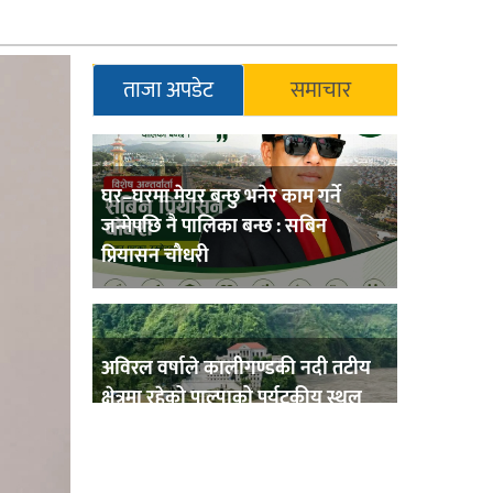
ताजा अपडेट
समाचार
घर–घरमा मेयर बन्छु भनेर काम गर्ने
जन्मेपछि नै पालिका बन्छ : सबिन
प्रियासन चौधरी
अविरल वर्षाले कालीगण्डकी नदी तटीय
क्षेत्रमा रहेको पाल्पाको पर्यटकीय स्थल
रानीमहल डुबानमा,