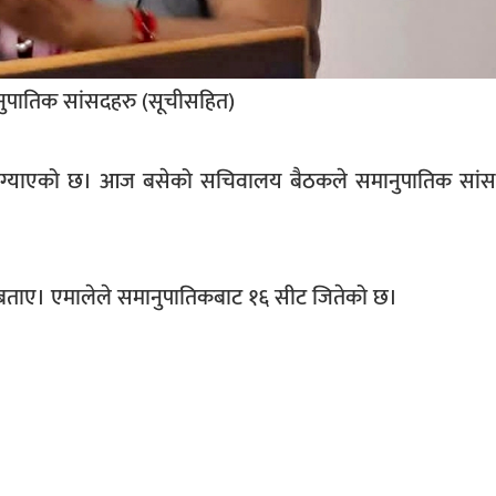
नुपातिक सांसदहरु (सूचीसहित)
टुङ्ग्याएको छ। आज बसेको सचिवालय बैठकले समानुपातिक सां
बताए। एमालेले समानुपातिकबाट १६ सीट जितेको छ।