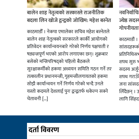
बालेन शाह नेतृत्वको सरकारले राजनीतिक
नवनिर्वाच
बदला लिन खोजे द्वन्द्वको जोखिम: महेश बस्नेत
ज्येष्ठ सद
गोपनीयता
काठमाडौँ । नेकपा एमालेका सचिव महेश बस्नेतले
बालेन शाह नेतृत्वको सरकारले कार्की आयोगको
काठमाडौं ।
प्रतिवेदन कार्यान्वयनबारे गरेको निर्णय पक्षपाती र
सांसदहरूक
षड्यन्त्रपूर्ण भएको आरोप लगाएका छन्। शुक्रबार
प्रतिनिधि
बसेको मन्त्रिपरिषद्को पहिलो बैठकले
शपथ सुरु भ
सुरक्षाकर्मीको हकमा अध्ययन समिति गठन गर्ने तर
सदस्य अर्
तत्कालीन प्रधानमन्त्री, गृहमन्त्रीलगायतको हकमा
शपथ गराउँ
सोझै कार्यान्वयन गर्ने निर्णय गरेको भन्दै उनले
जना सांसद
यस्तो कदमले देशलाई पुनः द्वन्द्वतर्फ धकेल्न सक्ने
लिँदैछन् 
चेतावनी […]
लागि सिंहद
दर्ता विवरण