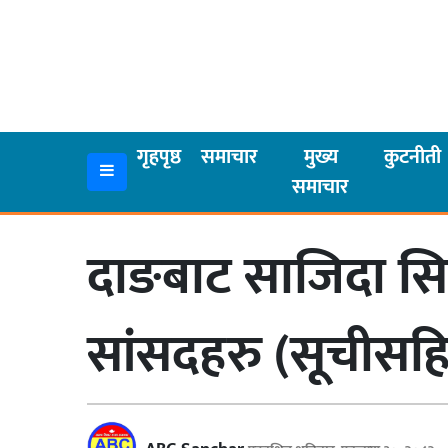
गृहपृष्ठ
समाचार
गृहपृष्ठ
समाचार
मुख्य
कुटनीती
समाचार
मुख्य
समाचार
दाङबाट साजिदा सिद
कुटनीती
अर्थ
सांसदहरु (सूचीसह
रसरङ्ग
यौन/
स्वास्थ्य
भिडियो