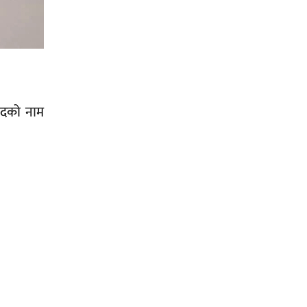
प्रहरी साहयक निरीक्षक कुलबहादुर
बिककाे पहलमा खडैचा प्रहरीले पायाे
जग्गाधनी पुर्जा
सदको नाम
पत्रकारको प्रेसकार्ड बोकेर हिड्ने
लागुऔषध कारोबारमा संलग्न रहेको
आरोपमा ३ जना पक्राउ,
भिक्षा मागेर कारमा घुम्ने बाबाहरूलाई दाङ
प्रहरीले पक्राउ,भारत फर्कने सर्तमा रिहा,