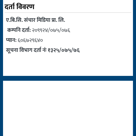
दर्ता विवरण
ए.बि.सि. संचार मिडिया प्रा. लि.
कम्पनि दर्ता:
२०९९२४/०७५/०७६
प्यान:
६०६७२९६४०
सूचना विभाग दर्ता नंः १३२५/०७५/७६