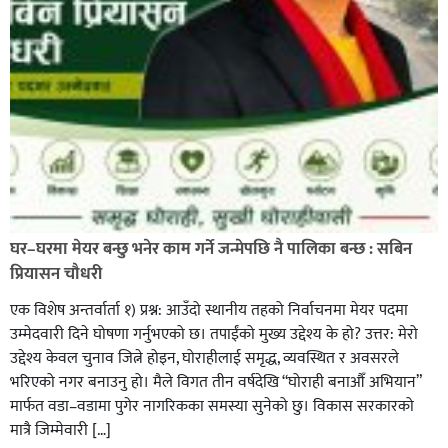
प्रहरीले पायाे जग्गाधनी पुर्जा
पत्रकारको प्रेसकार्ड बोकेर हिड्ने लागुऔषध कारोबारमा संलग्न
रहेको आरोपमा ३ जना पक्राउ,
घर–घरमा मेयर बन्छु भनेर काम गर्ने जन्मेपछि नै पालिका बन्छ : सबिन
प्रियासन चौधरी
एक विशेष अन्तर्वार्ता १) प्रश्न: आउँदो स्थानीय तहको निर्वाचनमा मेयर पदमा
उम्मेदवारी दिने घोषणा गर्नुभएको छ। तपाईंको मुख्य उद्देश्य के हो? उत्तर: मेरो
उद्देश्य केवल चुनाव जित्ने होइन, घोराहीलाई समृद्ध, व्यवस्थित र अवसरले
भरिएको नगर बनाउनु हो। मैले विगत तीन वर्षदेखि “घोराही बनाऔँ अभियान”
मार्फत वडा–वडामा पुगेर नागरिकका समस्या सुनेको छु। विकास सरकारको
मात्रै जिम्मेवारी […]
भिक्षा मागेर कारमा घुम्ने बाबाहरूलाई दाङ प्रहरीले पक्राउ,भारत