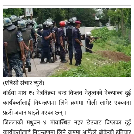
बिशेष
भिडियो
पत्रपत्रिका
खेलकुद
बिश्व
अचम्म
दुनिया
(एबिसी संचार ब्युरो)
बिचार
बर्दिया माघ १५ नेत्रविक्रम चन्द विप्लव नेतृत्वको नेकपाका दुई
कार्यकर्तालाई नियन्त्रणमा लिने क्रममा गोली लागेर एकजना
कुराकानी
प्रहरी जवान घाइते भएका छन् ।
जीवनशैली
जिल्लाको मधुवन–४ मौवास्थित नहर छेउबाट विप्लका दुई
साहित्य
कार्यकर्तालाई नियन्त्रणमा लिने क्रममा आफैँले बोकेको हतियार