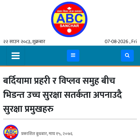
गृहपृष्ठ
२२ साउन २०८३, शुक्रबार
07-08-2026 , Fri
समाचार
मुख्य
समाचार
बर्दियामा प्रहरी र विप्लव समुह बीच
कुटनीती
अर्थ
भिडन्त उच्च सुरक्षा सतर्कता अपनाउदै
रसरङ्ग
सुरक्षा प्रमुखहरु
यौन/
स्वास्थ्य
प्रकाशित बुधबार, माघ १५, २०७६
भिडियो