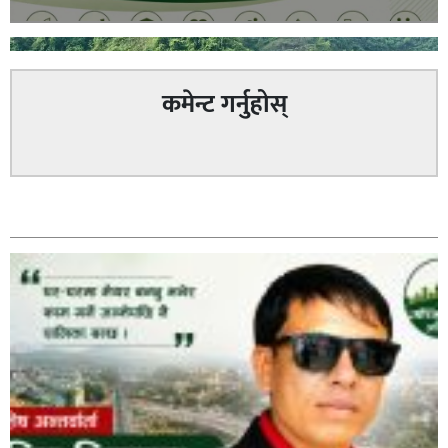
कमेन्ट गर्नुहोस्
अविरल वर्षाले कालीगण्डकी नदी तटीय क्षेत्रमा रहेको पाल्पाको
सम्बन्धित
पर्यटकीय स्थल रानीमहल डुबानमा,
प्रहरी साहयक निरीक्षक कुलबहादुर बिककाे पहलमा खडैचा