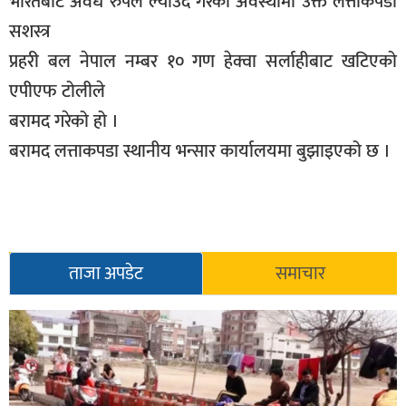
भारतबाट अवैध रुपले ल्याउँदै गरेको अवस्थामा उक्त लत्ताकपडा
सूचना-
सशस्त्र
प्रवधि
प्रहरी बल नेपाल नम्बर १० गण हेक्वा सर्लाहीबाट खटिएको
एपीएफ टोलीले
बरामद गरेको हो ।
बरामद लत्ताकपडा स्थानीय भन्सार कार्यालयमा बुझाइएको छ ।
ताजा अपडेट
समाचार