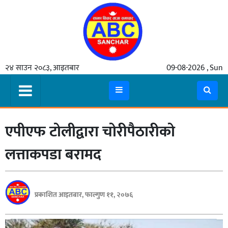
गृहपृष्ठ
२४ साउन २०८३, आइतबार
09-08-2026 , Sun
समाचार
मुख्य
समाचार
एपीएफ टोलीद्वारा चोरीपैठारीको
कुटनीती
अर्थ
लत्ताकपडा बरामद
रसरङ्ग
यौन/
प्रकाशित आइतबार, फाल्गुण ११, २०७६
स्वास्थ्य
भिडियो