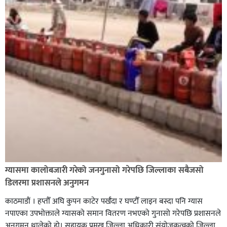
नेवार सेवा समिति घोराहीद्वारा एक महिने नेवारी बाजा तथा नृत्य
प्रशिक्षण सुरु,
शिक्षालाई उत्पादन, समृद्धि एवं सृजनशीलतासँग जोड्ने घोराही
बनाऔँ अभियानमा मेरो पनि साथ कमल ओली
ग्यासमा कालोबजारी गरेको जनगुनासो गरेपछि जिल्लाका सबैजसो
डिलरमा प्रशासनले अनुगमन
काठमाडौं । हप्तौँ अघि कुपन काटेर पर्खँदा र घण्टौँ लाइन बस्दा पनि ग्यास
नपाएका उपभोक्ताले ग्यासको समान वितरण नभएको गुनासो गरेपछि प्रशासनले
अनुगमन थालेको हो। सहायक प्रमुख जिल्ला अधिकारी संयोजकत्वको जिल्ला