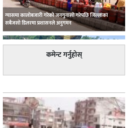
ग्यासमा कालोबजारी गरेको जनगुनासो गरेपछि जिल्लाका
सबैजसो डिलरमा प्रशासनले अनुगमन
कमेन्ट गर्नुहोस्
कपिलवस्तु र अर्घाखाँचीको सिमानाका शिव भाइरल पहाड
सम्बन्धित
लुम्बिनीको नयाँ पर्यटकीय हब बन्दै,