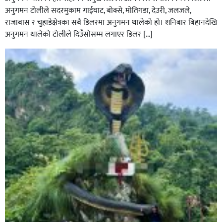
अनुगमन टोलीले सदरमुकाम गाईघाट, बोक्से, मोतिगडा, देउरी, जलजले,
राजाबास र चुहाडेक्षेत्रका सबै डिलरमा अनुगमन थालेको हो। शनिबार बिहानदेखि
अनुगमन थालेको टोलीले दिउँसोसम्म लगाएर डिलर […]
सल्यानमा शिकार खेल्ने क्रममा बन्दुकबाट गोली चल्दा १ जनाको
मृत्यु सँगै शिकार खेल्न गएका ६ जना पक्राउ,