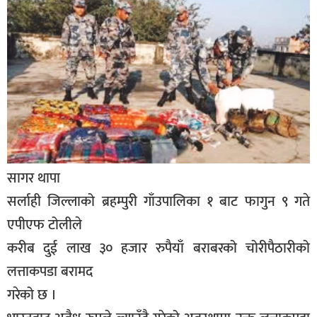
बिशेष
भिडियो
पत्रपत्रिका
खेलकुद
बिश्व
अचम्म
सागर थापा
दुनिया
सर्लाही जिल्लाको ब्रहम्पुरी गाँउपालिका १ बाट फागुन ९ गते
बिचार
एपीएफ टोलीले
कुराकानी
करीब दुई लाख ३० हजार रुपैयाँ बराबरको चोरीपैठारीको
लत्ताकपडा बरामद
जीवनशैली
गरेको छ ।
साहित्य