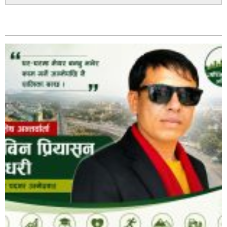
अविरल वर्षाले कालीगण्डकी नदी तटीय क्षेत्रमा रहेको पाल्पाको
सम्बन्धित
पर्यटकीय स्थल रानीमहल डुबानमा,
प्रहरी साहयक निरीक्षक कुलबहादुर बिककाे पहलमा खडैचा
प्रहरीले पायाे जग्गाधनी पुर्जा