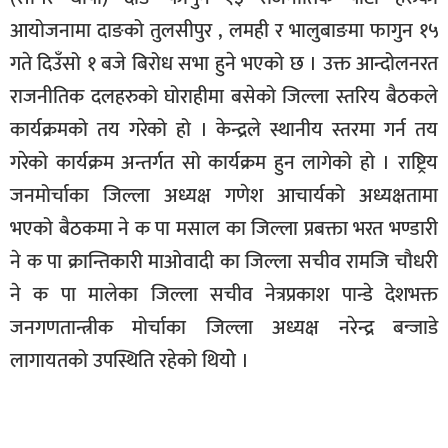
आयोजनामा दाङको तुलसीपुर , लमही र भालुबाङमा फागुन १५
बिशेष
गते दिउँसो १ बजे बिरोध सभा हुने भएको छ । उक्त आन्दोलनरत
भिडियो
राजनीतिक दलहरुको घोराहीमा बसेको जिल्ला स्तरिय बैठकले
पत्रपत्रिका
कार्यक्रमको तय गरेको हो । केन्द्रले स्थानीय स्तरमा गर्न तय
खेलकुद
गरेको कार्यक्रम अन्तर्गत सो कार्यक्रम हुन लागेको हो । राष्ट्रिय
जनमोर्चाका जिल्ला अध्यक्ष गणेश आचार्यको अध्यक्षतामा
बिश्व
भएको बैठकमा ने क पा मसाल का जिल्ला प्रबक्ता भरत भण्डारी
अचम्म
ने क पा क्रान्तिकारी माओवादी का जिल्ला सचीव रामजि चौधरी
दुनिया
ने क पा मालेका जिल्ला सचीव नेत्रप्रकाश पान्डे देशभक्त
बिचार
जनगणतान्त्रीक मोर्चाका जिल्ला अध्यक्ष नरेन्द्र बन्जाडे
कुराकानी
लागायतको उपस्थिति रहेको थियोे ।
जीवनशैली
साहित्य