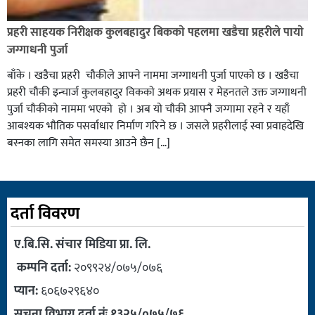
प्रहरी साहयक निरीक्षक कुलबहादुर बिककाे पहलमा खडैचा प्रहरीले पायाे
जग्गाधनी पुर्जा
बाँके । खडैचा प्रहरी चाैकीले आफ्ने नाममा जग्गाधनी पुर्जा पाएकाे छ । खडैचा
प्रहरी चाैकी इन्चार्ज कुलबहादुर विककाे अथक प्रयास र मेहनतले उक्त जग्गाधनी
पुर्जा चाैकीकाे नाममा भएको हाे । अब याे चाैकी आफ्नै जग्गामा रहने र यहाँ
आबश्यक भाैतिक पसर्वाधार निर्माण गरिने छ । जसले प्रहरीलाई स्वा प्रवाहदेखि
बस्नका लागि समेत समस्या आउने छैन […]
दर्ता विवरण
ए.बि.सि. संचार मिडिया प्रा. लि.
कम्पनि दर्ता:
२०९९२४/०७५/०७६
प्यान:
६०६७२९६४०
सूचना विभाग दर्ता नंः १३२५/०७५/७६