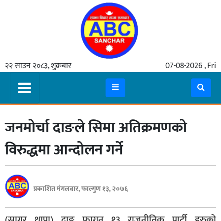
गृहपृष्ठ
२२ साउन २०८३, शुक्रबार
07-08-2026 , Fri
समाचार
मुख्य
समाचार
जनमोर्चा दाङले सिमा अतिक्रमणको
कुटनीती
अर्थ
विरुद्धमा आन्दोलन गर्ने
रसरङ्ग
यौन/
प्रकाशित मंगलबार, फाल्गुण १३, २०७६
स्वास्थ्य
भिडियो
(सागर थापा) दाङ फागुन १३ राजनीतिक पार्टी हरुको