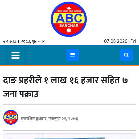
गृहपृष्ठ
२२ साउन २०८३, शुक्रबार
07-08-2026 , Fri
समाचार
मुख्य
समाचार
दाङ प्रहरीले १ लाख १६ हजार सहित ७
कुटनीती
अर्थ
जना पक्राउ
रसरङ्ग
यौन/
प्रकाशित बुधबार, फाल्गुण २१, २०७६
स्वास्थ्य
भिडियो