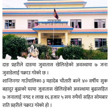
बिशेष
भिडियो
पत्रपत्रिका
खेलकुद
बिश्व
अचम्म
दाङ प्रहरीले दाङमा जुवातास खेलिरहेको अवस्थामा ७ जना
दुनिया
जुवाडेलाई पक्राउ गरेको छ ।
बिचार
शान्तिनगर गाउँपालिका-३ महादेब चौतारी बस्ने ४० वर्षीय सुक
कुराकानी
बहादुर बुढाको घरमा जुवातास खेलिरहेको अवस्थामा बुढासहित
जीवनशैली
७ जनालाई नगद १ लाख १६ हजार ५ सय रुपैयाँ सहित सोमबार
राति प्रहरीले पक्राउ गरेको हो ।
साहित्य