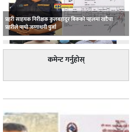
प्रहरी साहयक निरीक्षक कुलबहादुर बिककाे पहलमा खडैचा
प्रहरीले पायाे जग्गाधनी पुर्जा
कमेन्ट गर्नुहोस्
पत्रकारको प्रेसकार्ड बोकेर हिड्ने लागुऔषध कारोबारमा संलग्न
सम्बन्धित
रहेको आरोपमा ३ जना पक्राउ,