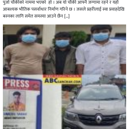
पुर्जा चाैकीकाे नाममा भएको हाे । अब याे चाैकी आफ्नै जग्गामा रहने र यहाँ
आबश्यक भाैतिक पसर्वाधार निर्माण गरिने छ । जसले प्रहरीलाई स्वा प्रवाहदेखि
बस्नका लागि समेत समस्या आउने छैन […]
घोराहीको समृद्धिका लागि वडा–वडामा विशेष अभियान सञ्चालन
हुने,