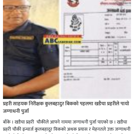
भिक्षा मागेर कारमा घुम्ने बाबाहरूलाई दाङ प्रहरीले पक्राउ,भारत
फर्कने सर्तमा रिहा,
रौतहटमा १२ हजार लिटर पेट्रोल बोकेको ट्यांकर दुर्घटनापछि
आगलागी सडक अबरुद्ध,
प्रहरी साहयक निरीक्षक कुलबहादुर बिककाे पहलमा खडैचा प्रहरीले पायाे
जग्गाधनी पुर्जा
बाँके । खडैचा प्रहरी चाैकीले आफ्ने नाममा जग्गाधनी पुर्जा पाएकाे छ । खडैचा
प्रहरी चाैकी इन्चार्ज कुलबहादुर विककाे अथक प्रयास र मेहनतले उक्त जग्गाधनी