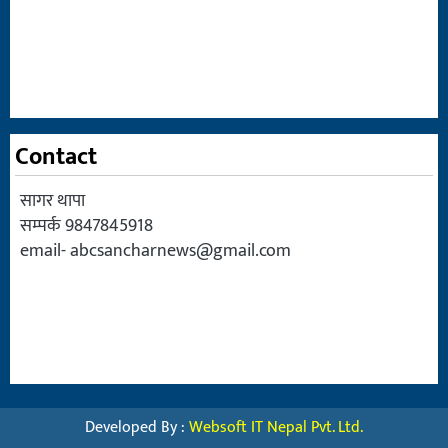
Contact
सागर थापा
सम्पर्क 9847845918
email-
abcsancharnews@gmail.com
Developed By :
Websoft IT Nepal Pvt. Ltd.