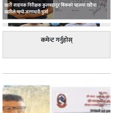
प्रहरी साहयक निरीक्षक कुलबहादुर बिककाे पहलमा खडैचा
प्रहरीले पायाे जग्गाधनी पुर्जा
कमेन्ट गर्नुहोस्
पत्रकारको प्रेसकार्ड बोकेर हिड्ने लागुऔषध कारोबारमा संलग्न
सम्बन्धित
रहेको आरोपमा ३ जना पक्राउ,