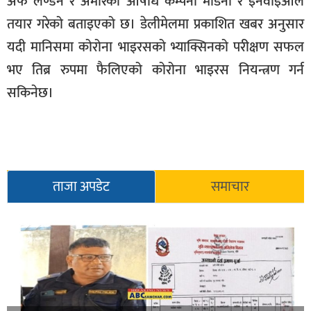
अफ लण्डन र अमेरिकी औषधि कम्पनी मोडर्ना र इनवोइओले
सूचना-
तयार गरेको बताइएको छ। डेलीमेलमा प्रकाशित खबर अनुसार
प्रवधि
यदी मानिसमा कोरोना भाइरसको भ्याक्सिनको परीक्षण सफल
भए तिब्र रुपमा फैलिएको कोरोना भाइरस नियन्त्रण गर्न
सकिनेछ।
ताजा अपडेट
समाचार