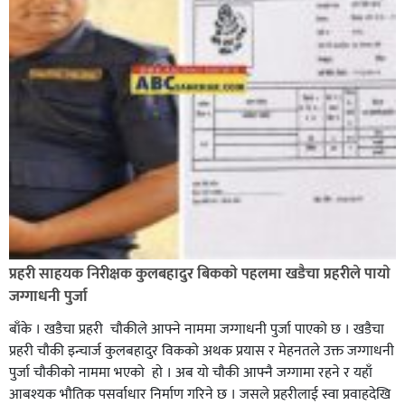
भिक्षा मागेर कारमा घुम्ने बाबाहरूलाई दाङ प्रहरीले पक्राउ,भारत
फर्कने सर्तमा रिहा,
रौतहटमा १२ हजार लिटर पेट्रोल बोकेको ट्यांकर दुर्घटनापछि
आगलागी सडक अबरुद्ध,
प्रहरी साहयक निरीक्षक कुलबहादुर बिककाे पहलमा खडैचा प्रहरीले पायाे
जग्गाधनी पुर्जा
बाँके । खडैचा प्रहरी चाैकीले आफ्ने नाममा जग्गाधनी पुर्जा पाएकाे छ । खडैचा
प्रहरी चाैकी इन्चार्ज कुलबहादुर विककाे अथक प्रयास र मेहनतले उक्त जग्गाधनी
पुर्जा चाैकीकाे नाममा भएको हाे । अब याे चाैकी आफ्नै जग्गामा रहने र यहाँ
आबश्यक भाैतिक पसर्वाधार निर्माण गरिने छ । जसले प्रहरीलाई स्वा प्रवाहदेखि