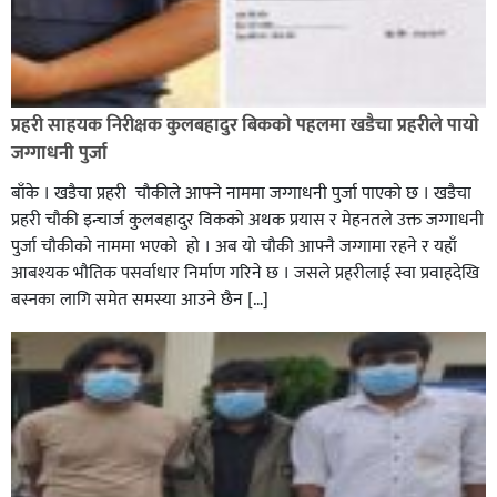
रौतहटमा १२ हजार लिटर पेट्रोल बोकेको ट्यांकर दुर्घटनापछि
आगलागी सडक अबरुद्ध,
प्रहरी साहयक निरीक्षक कुलबहादुर बिककाे पहलमा खडैचा प्रहरीले पायाे
जग्गाधनी पुर्जा
बाँके । खडैचा प्रहरी चाैकीले आफ्ने नाममा जग्गाधनी पुर्जा पाएकाे छ । खडैचा
प्रहरी चाैकी इन्चार्ज कुलबहादुर विककाे अथक प्रयास र मेहनतले उक्त जग्गाधनी
पुर्जा चाैकीकाे नाममा भएको हाे । अब याे चाैकी आफ्नै जग्गामा रहने र यहाँ
आबश्यक भाैतिक पसर्वाधार निर्माण गरिने छ । जसले प्रहरीलाई स्वा प्रवाहदेखि
बस्नका लागि समेत समस्या आउने छैन […]
घोराहीको समृद्धिका लागि वडा–वडामा विशेष अभियान सञ्चालन
हुने,