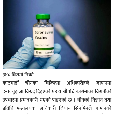
बिशेष
भिडियो
पत्रपत्रिका
खेलकुद
बिश्व
अचम्म
दुनिया
३४० बिरामी निको
बिचार
काठमाडौं चीनका चिकित्सा अधिकारीहले जापानमा
कुराकानी
इन्फ्ल्युइन्जा विरुद दिइएको एउटा औषधि कोरोनाका विरामीको
जीवनशैली
उपचारमा प्रभावकारी भएको पाइएको छ । चीनको विज्ञान तथा
प्रविधि मन्त्रालयका अधिकारी जियान सिनमिनले जापानको
साहित्य