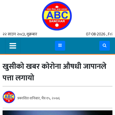
गृहपृष्ठ
२२ साउन २०८३, शुक्रबार
07-08-2026 , Fri
समाचार
मुख्य
समाचार
खुसीको खबर कोरोना औषधी जापानले
कुटनीती
अर्थ
पत्ता लगायो
रसरङ्ग
यौन/
प्रकाशित शनिबार, चैत्र १५, २०७६
स्वास्थ्य
भिडियो