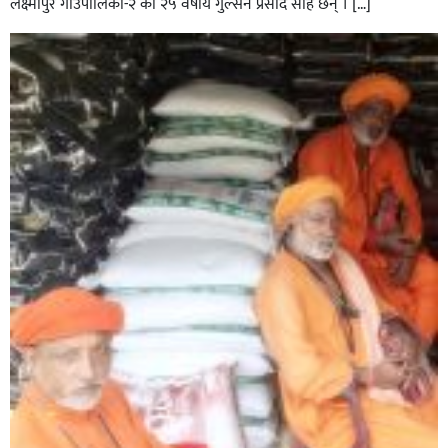
लक्ष्मीपुर गाउँपालिका-२ का २५ वर्षीय गुल्सन प्रसाद साह छन् । […]