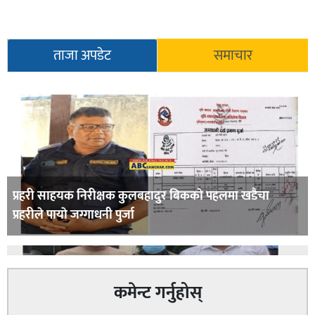
ताजा अपडेट
समाचार
प्रहरी साहयक निरीक्षक कुलबहादुर बिककाे पहलमा खडैचा
प्रहरीले पायाे जग्गाधनी पुर्जा
कमेन्ट गर्नुहोस्