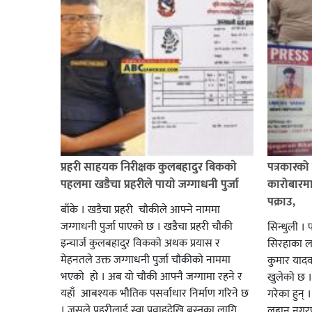
प्रहरी साहयक निरीक्षक कुलबहादुर बिककाे
पत्रकारको 
पहलमा खडैचा प्रहरीले पायाे जग्गाधनी पुर्जा
कारोबारमा
पक्राउ,
बाँके । खडैचा प्रहरी चाैकीले आफ्ने नाममा
जग्गाधनी पुर्जा पाएकाे छ । खडैचा प्रहरी चाैकी
सिन्धुली । 
इन्चार्ज कुलबहादुर विककाे अथक प्रयास र
सिरहाका लक
मेहनतले उक्त जग्गाधनी पुर्जा चाैकीकाे नाममा
कुमार याद
भएको हाे । अब याे चाैकी आफ्नै जग्गामा रहने र
खुलेको छ ।
यहाँ आबश्यक भाैतिक पसर्वाधार निर्माण गरिने छ
गरेका हुन् 
। जसले प्रहरीलाई स्वा प्रवाहदेखि बस्नका लागि
लहान नगरप