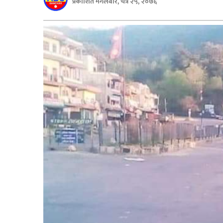
प्रकाशित मंगलबार, चैत्र २५, २०७६
बिशेष
भिडियो
पत्रपत्रिका
खेलकुद
बिश्व
अचम्म
दुनिया
बिचार
कुराकानी
जीवनशैली
साहित्य