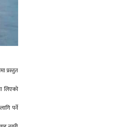
भिक्षा मागेर कारमा घुम्ने बाबाहरूलाई दाङ
प्रहरीले पक्राउ,भारत फर्कने सर्तमा रिहा,
रौतहटमा १२ हजार लिटर पेट्रोल बोकेको
ट्यांकर दुर्घटनापछि आगलागी सडक
प्रस्तुत
अबरुद्ध,
णमा लिएको
घोराहीको समृद्धिका लागि वडा–वडामा
ागि पर्ने
विशेष अभियान सञ्चालन हुने,
रवाह नगरी