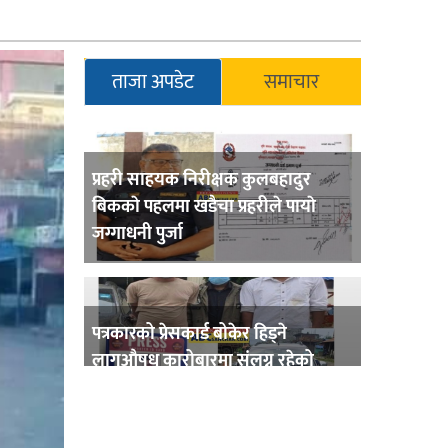
ताजा अपडेट
समाचार
प्रहरी साहयक निरीक्षक कुलबहादुर
बिककाे पहलमा खडैचा प्रहरीले पायाे
जग्गाधनी पुर्जा
पत्रकारको प्रेसकार्ड बोकेर हिड्ने
लागुऔषध कारोबारमा संलग्न रहेको
आरोपमा ३ जना पक्राउ,