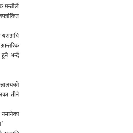
मन्त्रीले
पत्रांकित
पनि यसअघि
 आन्तरिक
ुने भन्दै
्त्रालयको
काका तीनै
ाव नमानेका
।’