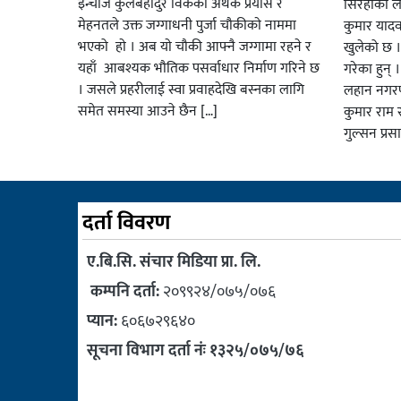
इन्चार्ज कुलबहादुर विककाे अथक प्रयास र
सिरहाका लक
मेहनतले उक्त जग्गाधनी पुर्जा चाैकीकाे नाममा
कुमार याद
भएको हाे । अब याे चाैकी आफ्नै जग्गामा रहने र
खुलेको छ ।
यहाँ आबश्यक भाैतिक पसर्वाधार निर्माण गरिने छ
गरेका हुन् 
। जसले प्रहरीलाई स्वा प्रवाहदेखि बस्नका लागि
लहान नगरप
समेत समस्या आउने छैन […]
कुमार राम र
गुल्सन प्र
दर्ता विवरण
ए.बि.सि. संचार मिडिया प्रा. लि.
कम्पनि दर्ता:
२०९९२४/०७५/०७६
प्यान:
६०६७२९६४०
सूचना विभाग दर्ता नंः १३२५/०७५/७६