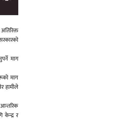
प्रहरीले पक्राउ,भारत फर्कने सर्तमा रिहा,
 अतिरिक्त
रौतहटमा १२ हजार लिटर पेट्रोल बोकेको
य सरकारको
ट्यांकर दुर्घटनापछि आगलागी सडक
अबरुद्ध,
र्ने माग
हरूको माग
घोराहीको समृद्धिका लागि वडा–वडामा
नेर हामीले
विशेष अभियान सञ्चालन हुने,
ा आन्तरिक
केन्द्र र