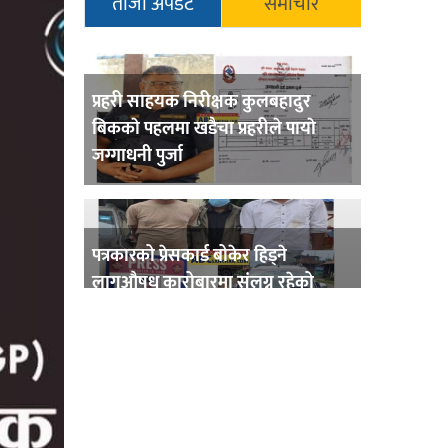
ताजा अपडेट
समाचार
प्रहरी साहयक निरीक्षक कुलबहादुर
बिककाे पहलमा खडैचा प्रहरीले पायाे
जग्गाधनी पुर्जा
पत्रकारको प्रेसकार्ड बोकेर हिड्ने
लागुऔषध कारोबारमा संलग्न रहेको
आरोपमा ३ जना पक्राउ,
भिक्षा मागेर कारमा घुम्ने बाबाहरूलाई दाङ