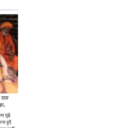
ई दाङ
हा,
ा घुम्ने
न्ज हुदै