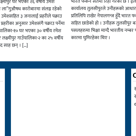
भारत फर्कने सर्तमा रिहा गरेको छ । ईला
्ष्मीपुर घर भएका २६ वर्षीय उमेश
कार्यालय तुलसीपुरले उनीहरूको आधार 
व ला”गुऔषध कारोबारमा संलग्न रहेको
प्रतिलिपि राखेर नेपालगन्ज हुँदै भारत फर
 उमेशसहित ३ जनालाई प्रहरीले पक्राउ
सहित छाडेको हो । उनीहरू तुलसीपुर बजा
। प्रहरीका अनुसार उमेशसंगै पक्राउ पर्नेमा
पसलहरुमा भिक्षा माग्दै भारतीय नम्बर 
ालिका-१० घर भएका ३० वर्षीय रमेश
कारमा घुमिरहेका थिए ।
 लक्ष्मीपुर गाउँपालिका-२ का २५ वर्षीय
साद साह छन् । […]