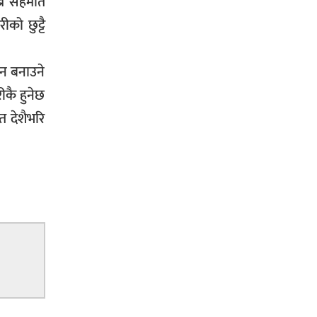
ख्ने सहमति
को छुट्टै
नुन बनाउने
रीकै हुनेछ
त देशैभरि