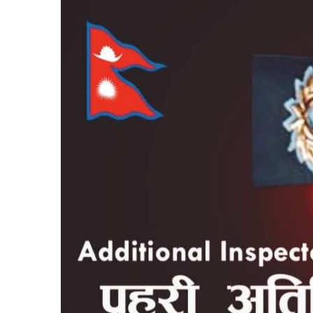
बिशेष
भिडियो
पत्रपत्रिका
खेलकुद
बिश्व
अचम्म
दुनिया
बिचार
कुराकानी
जीवनशैली
साहित्य