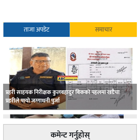
ताजा अपडेट
समाचार
प्रहरी साहयक निरीक्षक कुलबहादुर बिककाे पहलमा खडैचा
प्रहरीले पायाे जग्गाधनी पुर्जा
कमेन्ट गर्नुहोस्