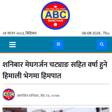
गृहपृष्ठ
२१ साउन २०८३, बिहिबार
06-08-2026 , Thu
समाचार
मुख्य
समाचार
शनिबार मेघगर्जन चट्याङ सहित वर्षा हुने
कुटनीती
अर्थ
हिमाली भेगमा हिमपात
रसरङ्ग
यौन/
प्रकाशित शनिबार, जेठ २४, २०७७
स्वास्थ्य
भिडियो