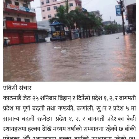
बिशेष
भिडियो
पत्रपत्रिका
खेलकुद
बिश्व
अचम्म
दुनिया
एबिसी संचार
बिचार
काठमाडैं जेठ २५ शनिबार बिहान् र दिउँसो प्रदेश १, २, र बागमती
कुराकानी
प्रदेश मा पूर्ण बदली तथा गण्डकी, कर्णाली, सु।प र प्रदेश ५ मा
सामान्य बदली रहनेछ। प्रदेश १, २, र बागमती प्रदेशका केही
जीवनशैली
स्थानहरुमा हल्का देखि मध्यम वर्षाको सम्भावना रहेको छ बाँकी
साहित्य