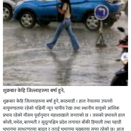
शुक्रबार केहि जिल्लाहरुमा बर्षा हुने,
शुक्रबार केहि जिल्लाहरुमा बर्षा हुने, काठमाडौं । हाल नेपालमा उपल्लो
वायुमण्डलमा रहेको पश्चिमी न्यून चापीय रेखा तथा स्थानीय वायुको आंशिक
प्रभाव रहेको मौसम पूर्वानुमान महाशाखाले जनाएको छ । जसको प्रभावले हाल
कोशी, मधेस, बागमती र सुदूरपश्चिम प्रदेश लगायत बाँकी हिमाली तथा पहाडी
भूभागमा साधरणतया बादल र तराई भूभागमा मुख्यतया सफा रहेको छ। आज