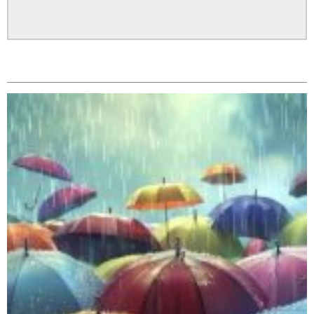
पत्रकारको प्रेसकार्ड बोकेर हिड्ने लागुऔषध कारोबारमा संलग्न
सम्बन्धित
रहेको आरोपमा ३ जना पक्राउ,
भिक्षा मागेर कारमा घुम्ने बाबाहरूलाई दाङ प्रहरीले पक्राउ,भारत
फर्कने सर्तमा रिहा,