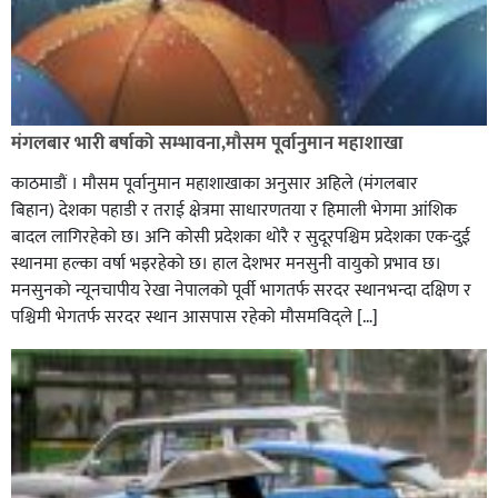
रौतहटमा १२ हजार लिटर पेट्रोल बोकेको ट्यांकर दुर्घटनापछि
आगलागी सडक अबरुद्ध,
मंगलबार भारी बर्षाको सम्भावना,मौसम पूर्वानुमान महाशाखा
काठमाडौं । मौसम पूर्वानुमान महाशाखाका अनुसार अहिले (मंगलबार
बिहान) देशका पहाडी र तराई क्षेत्रमा साधारणतया र हिमाली भेगमा आंशिक
बादल लागिरहेको छ। अनि कोसी प्रदेशका थोरै र सुदूरपश्चिम प्रदेशका एक-दुई
स्थानमा हल्का वर्षा भइरहेको छ। हाल देशभर मनसुनी वायुको प्रभाव छ।
मनसुनको न्यूनचापीय रेखा नेपालको पूर्वी भागतर्फ सरदर स्थानभन्दा दक्षिण र
पश्चिमी भेगतर्फ सरदर स्थान आसपास रहेको मौसमविद्ले […]
घोराहीको समृद्धिका लागि वडा–वडामा विशेष अभियान सञ्चालन
हुने,