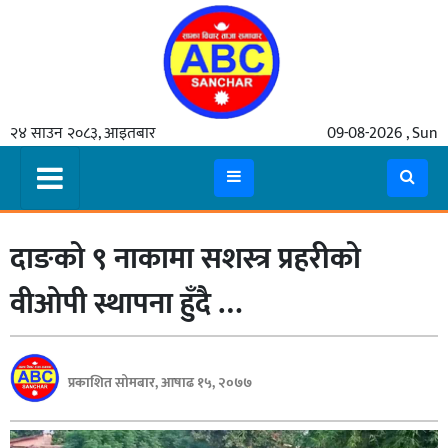
गृहपृष्ठ
२४ साउन २०८३, आइतबार
09-08-2026 , Sun
समाचार
मुख्य
समाचार
दाङको ९ नाकामा सशस्त्र प्रहरीको
कुटनीती
अर्थ
वीओपी स्थापना हुँदै …
रसरङ्ग
यौन/
प्रकाशित सोमबार, आषाढ १५, २०७७
स्वास्थ्य
भिडियो