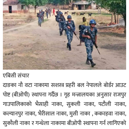
बिशेष
भिडियो
पत्रपत्रिका
खेलकुद
बिश्व
अचम्म
एबिसी संचार
दुनिया
दाङका नौ वटा नाकामा सशस्त्र प्रहरी बल नेपालले बोर्डर आउट
बिचार
पोष्ट (बीओपी) स्थापना गर्दैछ । गृह मन्त्रालयका अनुसार राजपुर
कुराकानी
गाउपालिकाको भैसाही नाका, सुकली नाका, पटौली नाका,
जीवनशैली
कल्यानपुर नाका, भैरीसाल नाका, मुसी नाका , ककरहवा नाका,
सुकौली नाका र गन्धेला नाकामा बीओपी स्थापना गर्न लागिएको
साहित्य