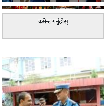
कमेन्ट गर्नुहोस्
घोराही बनाऔँ अभियानको महिलालाइ उद्यमी र व्यवसायी बनाउने
सम्बन्धित
योजनामा म पनि साथमा छु हिमानी डिसी (व्यवसायी)