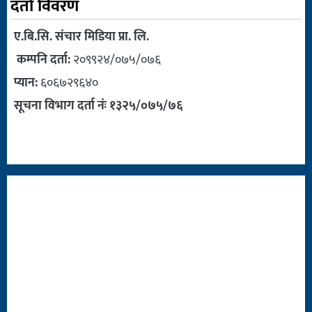
दर्ता विवरण
ए.बि.सि. संचार मिडिया प्रा. लि.
कम्पनि दर्ता:
२०९९२४/०७५/०७६
प्यान:
६०६७२९६४०
सूचना विभाग दर्ता नंः १३२५/०७५/७६