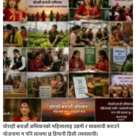
कपिलवस्तु र अर्घाखाँचीको सिमानाका शिव भाइरल पहाड
लुम्बिनीको नयाँ पर्यटकीय हब बन्दै,
घोराही बनाऔँ अभियानको महिलालाइ उद्यमी र व्यवसायी बनाउने
योजनामा म पनि साथमा छु हिमानी डिसी (व्यवसायी)