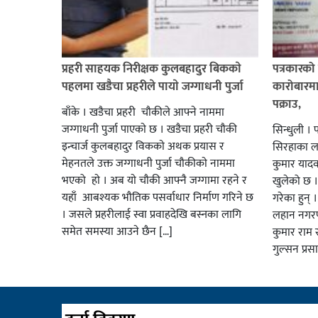
प्रहरी साहयक निरीक्षक कुलबहादुर बिककाे
पत्रकारको 
पहलमा खडैचा प्रहरीले पायाे जग्गाधनी पुर्जा
कारोबारमा
पक्राउ,
बाँके । खडैचा प्रहरी चाैकीले आफ्ने नाममा
जग्गाधनी पुर्जा पाएकाे छ । खडैचा प्रहरी चाैकी
सिन्धुली । 
इन्चार्ज कुलबहादुर विककाे अथक प्रयास र
सिरहाका लक
मेहनतले उक्त जग्गाधनी पुर्जा चाैकीकाे नाममा
कुमार याद
भएको हाे । अब याे चाैकी आफ्नै जग्गामा रहने र
खुलेको छ ।
यहाँ आबश्यक भाैतिक पसर्वाधार निर्माण गरिने छ
गरेका हुन् 
। जसले प्रहरीलाई स्वा प्रवाहदेखि बस्नका लागि
लहान नगरप
समेत समस्या आउने छैन […]
कुमार राम र
गुल्सन प्र