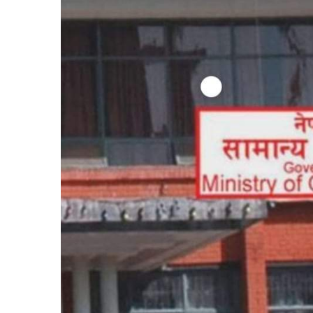
बिशेष
भिडियो
पत्रपत्रिका
खेलकुद
बिश्व
अचम्म
दुनिया
बिचार
कुराकानी
जीवनशैली
साहित्य