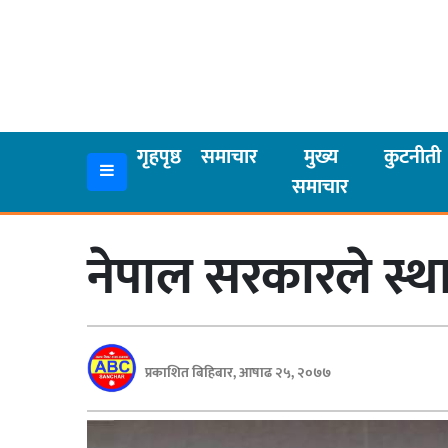
गृहपृष्ठ
समाचार
गृहपृष्ठ
समाचार
मुख्य
कुटनीती
समाचार
मुख्य
समाचार
नेपाल सरकारले स्
कुटनीती
अर्थ
रसरङ्ग
प्रकाशित बिहिबार, आषाढ २५, २०७७
यौन/
स्वास्थ्य
भिडियो