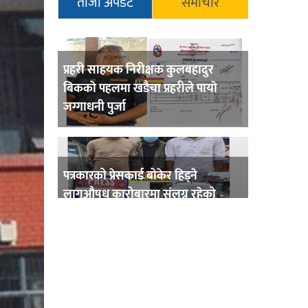
ताजा अपडेट
समाचार
प्रहरी साहयक निरीक्षक कुलबहादुर
बिककाे पहलमा खडैचा प्रहरीले पायाे
जग्गाधनी पुर्जा
पत्रकारको प्रेसकार्ड बोकेर हिड्ने
लागुऔषध कारोबारमा संलग्न रहेको
आरोपमा ३ जना पक्राउ,
भिक्षा मागेर कारमा घुम्ने बाबाहरूलाई दाङ