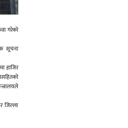
प्रहरीले पक्राउ,भारत फर्कने सर्तमा रिहा,
ुवा गरेको
रौतहटमा १२ हजार लिटर पेट्रोल बोकेको
ट्यांकर दुर्घटनापछि आगलागी सडक
एक सूचना
अबरुद्ध,
हमा हाजिर
ारणसहितको
घोराहीको समृद्धिका लागि वडा–वडामा
्त्रालयले
विशेष अभियान सञ्चालन हुने,
तर जिल्ला