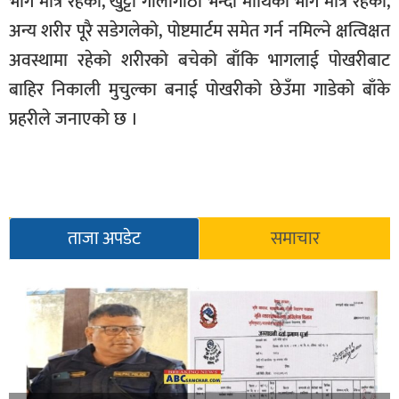
भाग मात्र रहेको, खुट्टा गोलीगाँठा भन्दा माथिको भाग मात्र रहेको,
सूचना-
अन्य शरीर पूरै सडेगलेको, पोष्टमार्टम समेत गर्न नमिल्ने क्षत्विक्षत
प्रवधि
अवस्थामा रहेको शरीरको बचेको बाँकि भागलाई पोखरीबाट
बाहिर निकाली मुचुल्का बनाई पोखरीको छेउँमा गाडेको बाँके
प्रहरीले जनाएको छ ।
ताजा अपडेट
समाचार