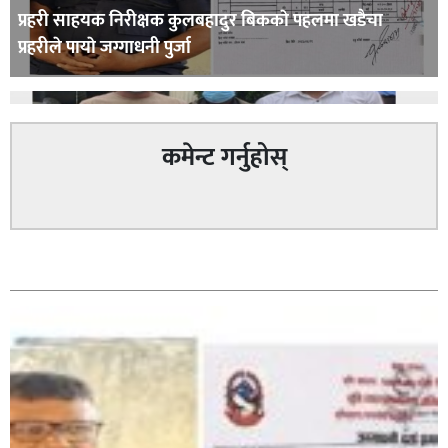
प्रहरी साहयक निरीक्षक कुलबहादुर बिककाे पहलमा खडैचा
प्रहरीले पायाे जग्गाधनी पुर्जा
कमेन्ट गर्नुहोस्
पत्रकारको प्रेसकार्ड बोकेर हिड्ने लागुऔषध कारोबारमा संलग्न
सम्बन्धित
रहेको आरोपमा ३ जना पक्राउ,