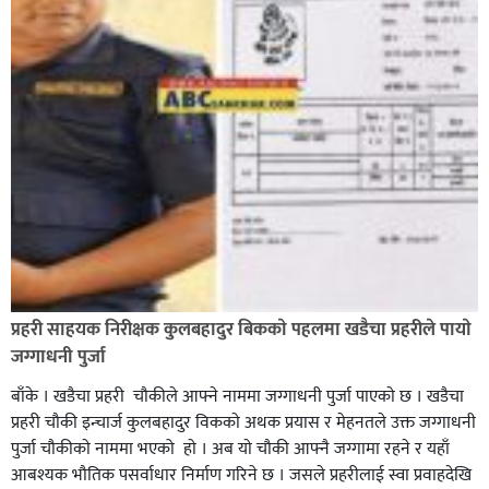
भिक्षा मागेर कारमा घुम्ने बाबाहरूलाई दाङ प्रहरीले पक्राउ,भारत
फर्कने सर्तमा रिहा,
रौतहटमा १२ हजार लिटर पेट्रोल बोकेको ट्यांकर दुर्घटनापछि
आगलागी सडक अबरुद्ध,
प्रहरी साहयक निरीक्षक कुलबहादुर बिककाे पहलमा खडैचा प्रहरीले पायाे
जग्गाधनी पुर्जा
बाँके । खडैचा प्रहरी चाैकीले आफ्ने नाममा जग्गाधनी पुर्जा पाएकाे छ । खडैचा
प्रहरी चाैकी इन्चार्ज कुलबहादुर विककाे अथक प्रयास र मेहनतले उक्त जग्गाधनी
पुर्जा चाैकीकाे नाममा भएको हाे । अब याे चाैकी आफ्नै जग्गामा रहने र यहाँ
आबश्यक भाैतिक पसर्वाधार निर्माण गरिने छ । जसले प्रहरीलाई स्वा प्रवाहदेखि