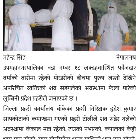
बिशेष
भिडियो
पत्रपत्रिका
खेलकुद
महेन्द्र सिंह नेपालगञ्ज
बिश्व
उपमहानगरपालिका वडा नम्बर १८ लक्दहवास्थित फौजदार
अचम्म
वर्माको बारीमा रहेको पोखरीको बीचमा पुरुष जस्तो देखिने
दुनिया
अपरिचित व्यक्तिको शव सडेगलेको अवस्थामा फेला पारेको
बिचार
लुम्बिनी प्रदेश प्रहरीले जनाएको छ ।
कुराकानी
जिल्ला प्रहरी कार्यालय बाँकेका प्रहरी निरिक्षक हृदेश कुमार
सापकोटाको कमाण्डमा गएको प्रहरी टोलीले शव सडेर गलेको
जीवनशैली
अवस्थामा कंकाल मात्र रहेको, टाउको नभएको, कपालको केही
साहित्य