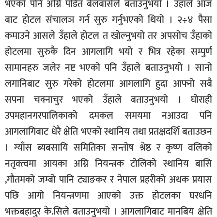
भएको पनि अग्नि पडित बेलबासेले बताउनुभयो । उँहाले आज
सूचना-
बाट होटल संचालञ गर्न सुरु गर्नुभएको थियो । २÷४ पैसा
प्रवधि
कमाउने आसले उँहाले होटल त खोल्नुभयो तर अपसोच उँहाको
होटलमा सुरुकै दिन आगलागि भयो र भित्र रहेका सम्पुर्ण
सामानहरु जलेर नष्ट भएको पनि उँहाले बताउनुभयो । सानो
लगानिबाट सुरु गरेको होटलमा आगलागि हुदा आफ्नो सबै
सपना चक्नाचुर भएको उँहाले बताउनुभयो । घोराही
उपमहानगरपालिकाको दमकल समयमा नआउदा पनि
आगलागिबाट धेरै क्षेति भएको स्थानिय तथा प्रतक्षदर्शि बताउछन
। ग्याँस ब्यबसायि समितिका सन्तोष श्रेष्ठ र कृष्ण वलिको
नतृक्त्वमा आयका अग्नि नियन्त्रक टोलिको स्थानिय बासि
,गौतमको जम्बो पानि ट्याङकर र नेपाल प्रहरीको अथक प्रयास
पछि आगो नियन्त्रणमा आएको उक्त होटलका घरधनि
भक्तबहादुर के.सिले बताउनुभयो । आगलागिबाट मानबिय क्षेति