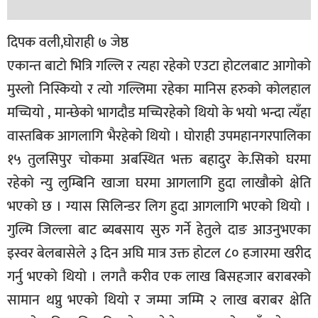
बिशेष
दिपक वली,घोराही ७ जेष्ठ
भिडियो
एकान्त बाटो भित्रि गल्लि र त्यहा रहेको एउटा होटलबाट आगोको
पत्रपत्रिका
मुस्लो निस्कियो र त्यो गल्लिमा रहेका मानिस हरुको कोलहाल
मच्चियो , मान्छेको भागदौड मच्चिरहेको थियो के भयो भन्दा त्यँहा
खेलकुद
वास्तबिक आगलागि भैरहेको थियो । घोराही उपमहानगरपालिका
बिश्व
१५ तुलसिपुर चोकमा अबस्थित भक्त बहादुर के.सिको घरमा
अचम्म
रहेको न्यु लुम्बिनि खाजा घरमा आगलागि हुदा लाखौको क्षेति
दुनिया
भएको छ । ग्यास सिलिन्डर लिग हुदा आगलागि भएको थियो ।
बिचार
गुल्मि जिल्ला बाट ब्यबसाय सुरु गर्ने हेतुले दाङ आउनुभएका
कुराकानी
इस्वर बेलबासेले ३ दिन अघि मात्र उक्त होटल ८० हजारमा खरीद
जीवनशैली
गर्नु भएको थियो । लगतै करीव एक लाख बिसहजार बराबरको
सामान थप्नु भएको थियो र जम्मा जम्मि २ लाख बराबर क्षेति
साहित्य