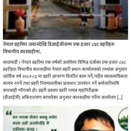
प्रहरी साहयक निरीक्षक कुलबहादुर बिककाे पहलमा खडैचा
प्रहरीले पायाे जग्गाधनी पुर्जा
नेपाल प्रहरीमा जवानदेखि डिआईजीसम्म एक हजार ८४८ प्रहरीहरु
विभागीय कारवाहीमा,
काठमाडौं । नेपाल प्रहरीमा एक वर्षको अवधिमा विभिन्न दर्जाका एक हजार ८४८
प्रहरीहरु विभागीय कारवाहीमा नेपाल प्रहरी प्रधान कार्यालयको तथ्यांक अनुसार
आर्थिक वर्ष २०८२-८३ मा प्रहरी आचरण विपरीत काम गर्ने, पदीय व्यावसायिकता
कायम नगर्ने तथा प्रहरी नियमावलीका प्रावधान उल्लंघन गर्ने कर्मचारीमाथि
कारबाही गरिएको हो। प्रहरी प्रवक्ता प्रहरी नायब महानिरीक्षक
(डीआईजी) अबिनारायण काफ्लेका अनुसार कारबाहीमा पर्नेमा कार्यालय […]
पत्रकारको प्रेसकार्ड बोकेर हिड्ने लागुऔषध कारोबारमा संलग्न
रहेको आरोपमा ३ जना पक्राउ,