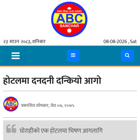
गृहपृष्ठ
२३ साउन २०८३, शनिबार
08-08-2026 , Sat
समाचार
मुख्य
समाचार
होटलमा दनदनी दन्कियो आगो
कुटनीती
अर्थ
रसरङ्ग
प्रकाशित सोमबार, जेठ ०७, २०७५
यौन/
स्वास्थ्य
घोराहीको एक होटलमा भिषण आगलागि
भिडियो