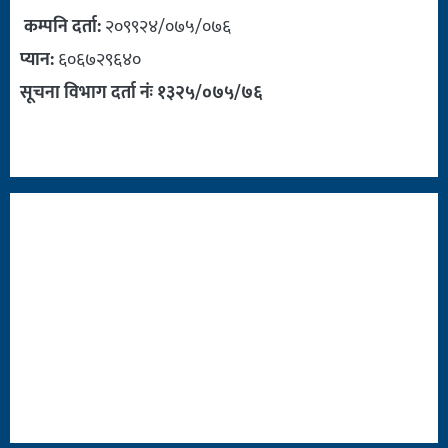
कम्पनि दर्ता:
२०९९२४/०७५/०७६
प्यान:
६०६७२९६४०
सूचना विभाग दर्ता नंः १३२५/०७५/७६