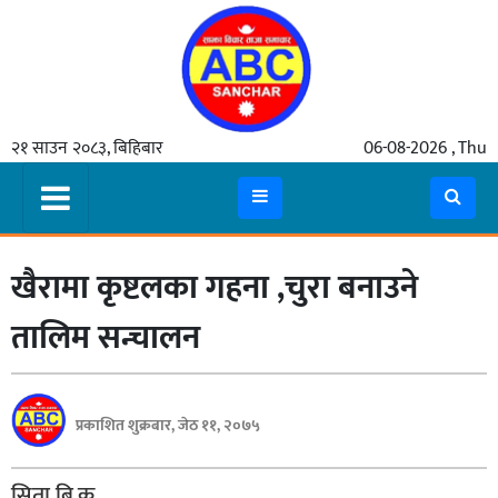
गृहपृष्ठ
२१ साउन २०८३, बिहिबार
06-08-2026 , Thu
समाचार
मुख्य
समाचार
खैरामा कृष्टलका गहना ,चुरा बनाउने
कुटनीती
अर्थ
तालिम सन्चालन
रसरङ्ग
यौन/
प्रकाशित शुक्रबार, जेठ ११, २०७५
स्वास्थ्य
भिडियो
सिता बि.क