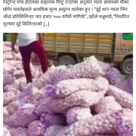
रेस्टुरेन्ट एण्ड होटेलका सञ्चालक पिन्टु राउतका अनुसार ग्यास अभावको मौका
छोपेर पसलेहरूले अत्यधिक मूल्य असुल्न थालेका हुन् । “दुई थान ग्यास लिन
जाँदा प्रतिसिलिन्डर चार हजार ५०० रुपैयाँ मागियो”, उहाँले भन्नुभयो, “निर्धारित
मूल्यमा दुई सिलिन्डरको […]
घोराहीको समृद्धिका लागि वडा–वडामा विशेष अभियान सञ्चालन
हुने,