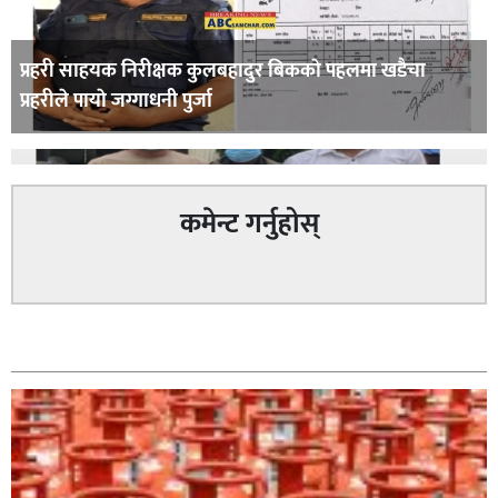
प्रहरी साहयक निरीक्षक कुलबहादुर बिककाे पहलमा खडैचा
प्रहरीले पायाे जग्गाधनी पुर्जा
कमेन्ट गर्नुहोस्
पत्रकारको प्रेसकार्ड बोकेर हिड्ने लागुऔषध कारोबारमा संलग्न
सम्बन्धित
रहेको आरोपमा ३ जना पक्राउ,