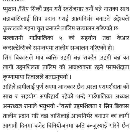
प्युठान /सिप सिकौं उद्दम गरौं स्वरोजगार बनौं भन्ने नाराका साथ
बिशेष
वडाबासिलाई सिप प्रदान गराई आत्मनिर्भर बनाउने उद्देश्यले
भिडियो
कृस्टलको गहना चुरा बनाउने तालिम सन्चालन गरिएको छ।
पत्रपत्रिका
मल्लारानी गाउँपालिका ५ को सहयोग तथा केआर
खेलकुद
कन्सल्टेन्सिको समन्वयमा तालीम सन्चालन गरिएको हो।
सिप बिकासले मात्र ब्यक्ति उद्दमी बन्न सक्दैन ,उद्दमी बन्न का
बिश्व
लागी उद्दमशिलता तालिम को आबश्यकता रहने परामर्शदाता
अचम्म
कृष्णामाया रिजालले बताउनुभयो ।
दुनिया
अहिले हामीलाई पुर्ण रुपमा जानकार छैन ,यस्ता परामर्शदाता को
बिचार
साथ र सहयोग अपरिहार्य रहेकोे भन्दै गाउँपालिका अध्यक्ष
कुराकानी
अमरध्वज रानाले भन्नुभयो -“यस्तो उद्दमशिलता र सिप बिकास
जीवनशैली
तालीम प्रदान गरि वडा बासिलाई आत्मनिर्भर बनाउन का लागी
आगामी दिनमा बजेट बिनियोजनमा कति कन्जुस्याइँ गरिने छैन
साहित्य