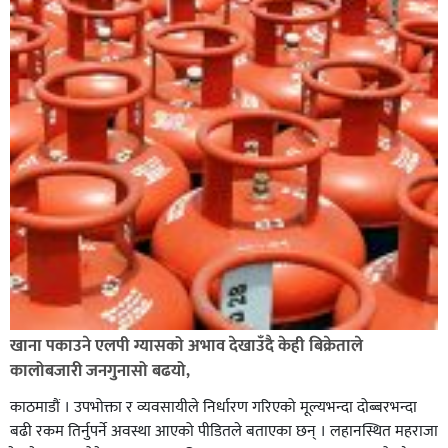
भिक्षा मागेर कारमा घुम्ने बाबाहरूलाई दाङ प्रहरीले पक्राउ,भारत
फर्कने सर्तमा रिहा,
रौतहटमा १२ हजार लिटर पेट्रोल बोकेको ट्यांकर दुर्घटनापछि
आगलागी सडक अबरुद्ध,
खाना पकाउने एलपी ग्यासको अभाव देखाउँदै केही बिक्रेताले
कालोबजारी जनगुनासो बढयो,
काठमाडौं । उपभोक्ता र व्यवसायीले निर्धारण गरिएको मूल्यभन्दा दोब्बरभन्दा
बढी रकम तिर्नुपर्ने अवस्था आएको पीडितले बताएका छन् । लहानस्थित महराजा