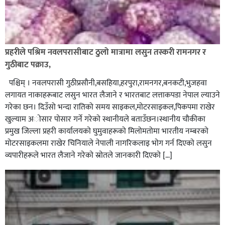
प्रहरीले पश्रिम नवलपरासीबाट ठुलो मात्रामा लसुन तस्करी रामनगर र
गुठीबाट पक्राउ,
पश्चिम् । नवलपरासी गुठीप्रसौनी,बसहिया,हरपुरा,रामनगर,बनकटी,भुजहवा
लगायत नाकाहरूबाट लसुन भारत लैजाने र भारतबाट लत्ताकपडा नेपाल ल्याउने
गरेका छन। दिउँसो भन्दा रातिको समय साइकल,माेटरसाइकल,पिकपमा राखेर
खुल्याम अाेसार पाेसार गर्ने गरेकाे स्थानीयले बताउँछन।स्थानीय चौकीका
प्रमुख जिल्ला प्रहरी कार्यालयकाे घुमुवाहरूको मिलोमतोमा भारतीय नम्बरकाे
माेटरसाइकलमा राखेर चिनियाले नेपाली नागरिकलाइ भाेग गर्न दिएकाे लसुन
व्यपारीहरूले भारत लैजाने गरेकाे स्राेतले जानकारी दिएकाे […]