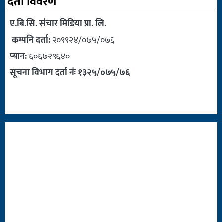
दर्ता विवरण
ए.बि.सि. संचार मिडिया प्रा. लि.
कम्पनि दर्ता:
२०९९२४/०७५/०७६
प्यान:
६०६७२९६४०
सूचना विभाग दर्ता नंः १३२५/०७५/७६