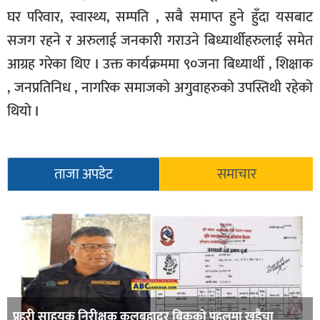
घर परिवार, स्वास्थ्य, सम्पति , सबै समाप्त हुने हुँदा यसबाट
सूचना-
प्रवधि
सजग रहने र अरुलाई जनकारी गराउने बिध्यार्थीहरुलाई समेत
आग्रह गरेका थिए I उक्त कार्यक्रममा ९०जना बिध्यार्थी , शिक्षाक
, जनप्रतिनिध , नागरिक समाजको अगुवाहरुको उपस्तिथी रहेको
थियो I
ताजा अपडेट
समाचार
प्रहरी साहयक निरीक्षक कुलबहादुर बिककाे पहलमा खडैचा