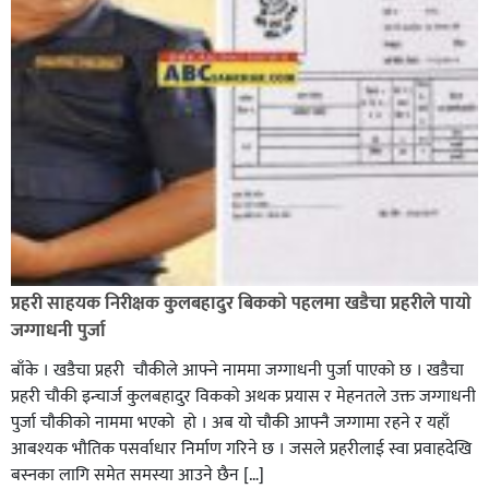
भिक्षा मागेर कारमा घुम्ने बाबाहरूलाई दाङ प्रहरीले पक्राउ,भारत
फर्कने सर्तमा रिहा,
रौतहटमा १२ हजार लिटर पेट्रोल बोकेको ट्यांकर दुर्घटनापछि
आगलागी सडक अबरुद्ध,
प्रहरी साहयक निरीक्षक कुलबहादुर बिककाे पहलमा खडैचा प्रहरीले पायाे
जग्गाधनी पुर्जा
बाँके । खडैचा प्रहरी चाैकीले आफ्ने नाममा जग्गाधनी पुर्जा पाएकाे छ । खडैचा
प्रहरी चाैकी इन्चार्ज कुलबहादुर विककाे अथक प्रयास र मेहनतले उक्त जग्गाधनी
पुर्जा चाैकीकाे नाममा भएको हाे । अब याे चाैकी आफ्नै जग्गामा रहने र यहाँ
आबश्यक भाैतिक पसर्वाधार निर्माण गरिने छ । जसले प्रहरीलाई स्वा प्रवाहदेखि
बस्नका लागि समेत समस्या आउने छैन […]