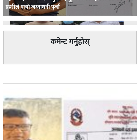
प्रहरीले पायाे जग्गाधनी पुर्जा
कमेन्ट गर्नुहोस्
पत्रकारको प्रेसकार्ड बोकेर हिड्ने लागुऔषध कारोबारमा संलग्न
सम्बन्धित
रहेको आरोपमा ३ जना पक्राउ,