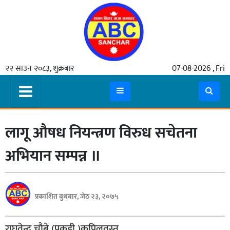
गृहपृष्ठ
२२ साउन २०८३, शुक्रबार
07-08-2026 , Fri
समाचार
मुख्य
समाचार
लागू औषध नियन्त्रण विरुध सचेतना
कुटनीती
अर्थ
अभियान सम्पन्न ॥
रसरङ्ग
यौन/
प्रकाशित बुधबार, जेठ २३, २०७५
स्वास्थ्य
भिडियो
राघवेन्द्र चौबे (पकडी )कपिलवस्तु