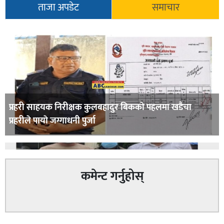
ताजा अपडेट
समाचार
सूचना-
प्रवधि
प्रहरी साहयक निरीक्षक कुलबहादुर बिककाे पहलमा खडैचा
प्रहरीले पायाे जग्गाधनी पुर्जा
कमेन्ट गर्नुहोस्
पत्रकारको प्रेसकार्ड बोकेर हिड्ने लागुऔषध कारोबारमा संलग्न