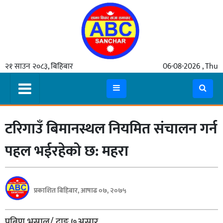
गृहपृष्ठ
२१ साउन २०८३, बिहिबार
06-08-2026 , Thu
समाचार
मुख्य
समाचार
टरिगाउँ बिमानस्थल नियमित संचालन गर्न
कुटनीती
अर्थ
पहल भईरहेको छ: महरा
रसरङ्ग
यौन/
प्रकाशित बिहिबार, आषाढ ०७, २०७५
स्वास्थ्य
भिडियो
प्रबिण भुसाल/ दाङ्ग,७असार