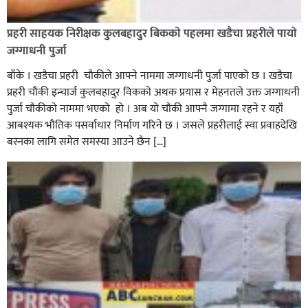
रौतहटमा १२ हजार लिटर पेट्रोल बोकेको ट्यांकर दुर्घटनापछि
आगलागी सडक अबरुद्ध,
प्रहरी साहयक निरीक्षक कुलबहादुर बिककाे पहलमा खडैचा प्रहरीले पायाे
जग्गाधनी पुर्जा
बाँके । खडैचा प्रहरी चाैकीले आफ्ने नाममा जग्गाधनी पुर्जा पाएकाे छ । खडैचा
प्रहरी चाैकी इन्चार्ज कुलबहादुर विककाे अथक प्रयास र मेहनतले उक्त जग्गाधनी
पुर्जा चाैकीकाे नाममा भएको हाे । अब याे चाैकी आफ्नै जग्गामा रहने र यहाँ
आबश्यक भाैतिक पसर्वाधार निर्माण गरिने छ । जसले प्रहरीलाई स्वा प्रवाहदेखि
बस्नका लागि समेत समस्या आउने छैन […]
घोराहीको समृद्धिका लागि वडा–वडामा विशेष अभियान सञ्चालन
हुने,