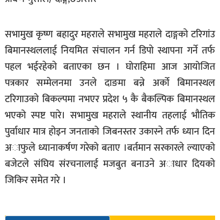
बिशेष
सभामुख कृष्ण बहादुर महराले सभामुख महराले दाङ्गकाे टरिगांउ
भिडियो
बिमानस्थललाई नियमित संचालन गर्न डिपाे स्थापना गर्ने तर्फ
पत्रपत्रिका
पहल भईरहेकाे बताएका छन । घोराहिमा आज आयोजित
खेलकुद
पत्रकार सम्मेलनमा उनले दाङमा बन्ने अर्को बिमानस्थल
बिश्व
टरिगाउकाे बिकल्पमा नभएर प्रदेश ५ कै बैकल्पिक बिमानस्थल
भएको स्पष्ट पारे। सभामुख महराले स्थानीय तहलाई भाैतिक
अचम्म
दुनिया
पुर्वाधार मात्र हाेइन जनताको जिबनस्तर उकास्ने तर्फ ध्यान दिन
अाफुले ध्यानाकर्षण गरेको बताए ।बर्तमान सरकारले ल्याएको
बिचार
बजेटले संघिय संरचनालाई मजबुत बनाउने अाधार दियकाे
कुराकानी
जिकिर समेत गरे ।
जीवनशैली
साहित्य