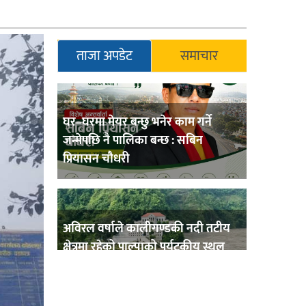
ताजा अपडेट
समाचार
घर–घरमा मेयर बन्छु भनेर काम गर्ने
जन्मेपछि नै पालिका बन्छ : सबिन
प्रियासन चौधरी
अविरल वर्षाले कालीगण्डकी नदी तटीय
क्षेत्रमा रहेको पाल्पाको पर्यटकीय स्थल
रानीमहल डुबानमा,