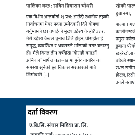
पालिका बन्छ : सबिन प्रियासन चौधरी
रहेको पाल
डुबानमा,
एक विशेष अन्तर्वार्ता १) प्रश्न: आउँदो स्थानीय तहको
निर्वाचनमा मेयर पदमा उम्मेदवारी दिने घोषणा
पाल्पा । ग
गर्नुभएको छ। तपाईंको मुख्य उद्देश्य के हो? उत्तर:
कालीगण्डकी 
मेरो उद्देश्य केवल चुनाव जित्ने होइन, घोराहीलाई
प्रमुख पर्
समृद्ध, व्यवस्थित र अवसरले भरिएको नगर बनाउनु
डुबाना परे
हो। मैले विगत तीन वर्षदेखि “घोराही बनाऔँ
खहरेखोला ब
अभियान” मार्फत वडा–वडामा पुगेर नागरिकका
बढेको स्था
समस्या सुनेको छु। विकास सरकारको मात्रै
स्थल रानीम
जिम्मेवारी […]
होटल, रिसो
उनले बताए
दर्ता विवरण
ए.बि.सि. संचार मिडिया प्रा. लि.