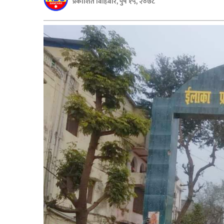
प्रकाशित बिहिबार, पुष १५, २०७८
बिशेष
भिडियो
पत्रपत्रिका
खेलकुद
बिश्व
अचम्म
दुनिया
बिचार
कुराकानी
जीवनशैली
साहित्य