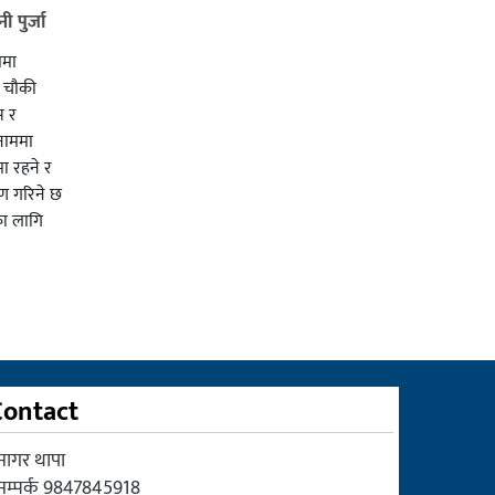
 पुर्जा
ममा
ी चाैकी
स र
 नाममा
ा रहने र
ाण गरिने छ
का लागि
Contact
सागर थापा
सम्पर्क 9847845918