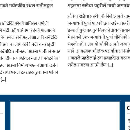
्पाको पर्यटकीय स्थल रानीमहल
पहलमा खडैचा प्रहरीले पायाे जग्गाधनी
बाँके । खडैचा प्रहरी चाैकीले आफ्ने ना
जग्गाधनी पुर्जा पाएकाे छ । खडैचा प्रहर
एरातीदेखि परेको अविरल वर्षाले
इन्चार्ज कुलबहादुर विककाे अथक प्रया
नदी तटीय क्षेत्रमा रहेको पाल्पाको
मेहनतले उक्त जग्गाधनी पुर्जा चाैकीकाे
यटकीय स्थल रानीमहल आज बिहानैदेखि
भएको हाे । अब याे चाैकी आफ्नै जग्गाम
को छ । कालीगण्डकी नदी र बराङ्दी
यहाँ आबश्यक भाैतिक पसर्वाधार निर्म
ढेपछि रानीमहल क्षेत्रमा पानीको सतह
। जसले प्रहरीलाई स्वा प्रवाहदेखि बस्न
नीय दीपक पाण्डेयले बताए । पर्यटकीय
समेत समस्या आउने छैन […]
हल क्षेत्रमा निर्माण भएका आधा दर्जन
र्ट तथा पसल टहराहरु डुवानमा परेको
 […]