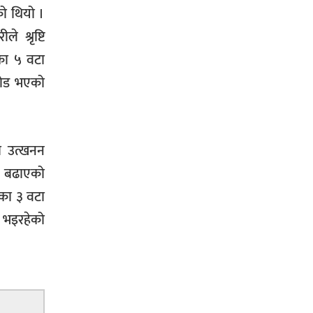
को थियो ।
 श्रृष्टि
एका ५ वटा
 लोड भएको
ी उत्खनन
नी बढाएको
एका ३ वटा
 भइरहेको