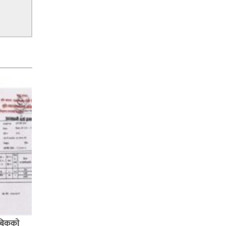
बिककाे