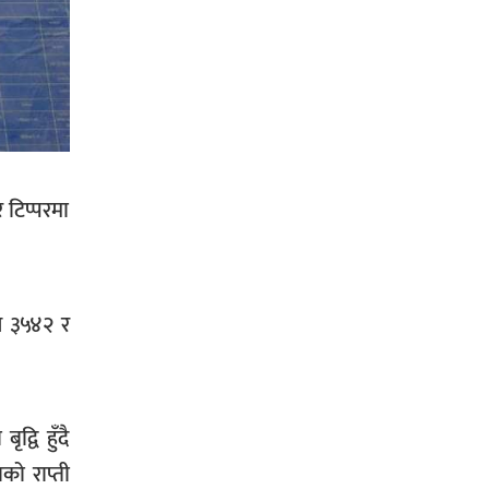
प्रहरी साहयक निरीक्षक कुलबहादुर
बिककाे पहलमा खडैचा प्रहरीले पायाे
जग्गाधनी पुर्जा
 टिप्परमा
पत्रकारको प्रेसकार्ड बोकेर हिड्ने
लागुऔषध कारोबारमा संलग्न रहेको
आरोपमा ३ जना पक्राउ,
१ख ३५४२ र
भिक्षा मागेर कारमा घुम्ने बाबाहरूलाई दाङ
्वि हुँदै
प्रहरीले पक्राउ,भारत फर्कने सर्तमा रिहा,
को राप्ती