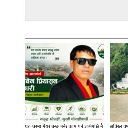
सम्बन्धित
घर–घरमा मेयर बन्छु भनेर काम गर्ने जन्मेपछि नै
अविरल वर्ष