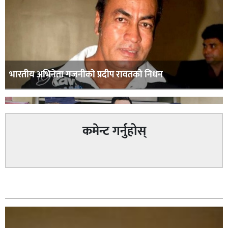
भारतीय अभिनेता गजनीको प्रदीप रावतको निधन
कमेन्ट गर्नुहोस्
वैदेशिक रोजगारीको प्रलोभन देखाई रकम ठगी गरेको आरोपमा
सम्बन्धित
प्रहरीले २ जना पक्राउ,