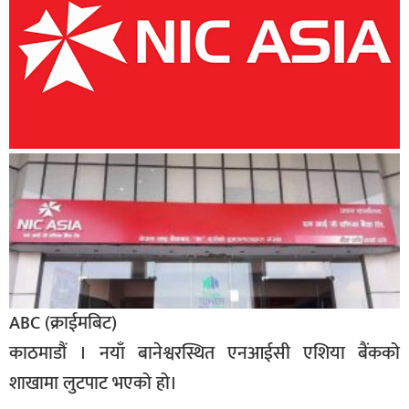
बिशेष
भिडियो
पत्रपत्रिका
खेलकुद
बिश्व
अचम्म
दुनिया
बिचार
कुराकानी
ABC (क्राईमबिट)
काठमाडौं । नयाँ बानेश्वरस्थित एनआईसी एशिया बैंकको
जीवनशैली
शाखामा लुटपाट भएको हो।
साहित्य