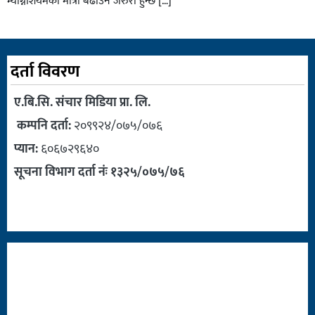
म्याग्नेशियमको मात्रा बढाउन जरुरी हुन्छ […]
दर्ता विवरण
ए.बि.सि. संचार मिडिया प्रा. लि.
कम्पनि दर्ता:
२०९९२४/०७५/०७६
प्यान:
६०६७२९६४०
सूचना विभाग दर्ता नंः १३२५/०७५/७६