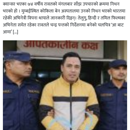
क्यान्सर भएका ७४ वर्षीय रावतको मंगलबार साँझ उपचारको क्रममा निधन
भएको हाे । मुम्बईस्थित कोकिला बेन अस्पतालमा उनकाे निधन भएकाे भारतमा
रहेकी अभिनेत्री विपना थापाले जानकारी दिइन्। तेलुगु, हिन्दी र तमिल फिल्मका
अभिनेता समेत रहेका रावतले चन्द्र पन्तको निर्देशनमा बनेको चलचित्र ‘आ बाट
आमा’ […]
ग्यास अभाव हटाउन सरकारलाई घोराही बनाऔँ अभियानको
सुझाव : ग्यास खरिद कार्ड प्रणालीको आवश्यकता सबिन प्रियासन