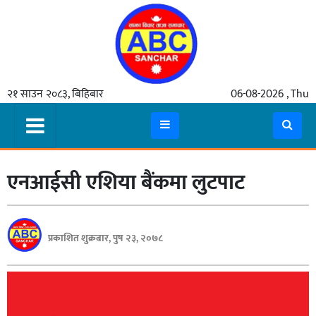
गृहपृष्ठ
२१ साउन २०८३, बिहिबार
06-08-2026 , Thu
समाचार
मुख्य
समाचार
एनआईसी एशिया बैंकमा लुटपाट
कुटनीती
अर्थ
रसरङ्ग
प्रकाशित शुक्रबार, पुष २३, २०७८
यौन/
स्वास्थ्य
भिडियो