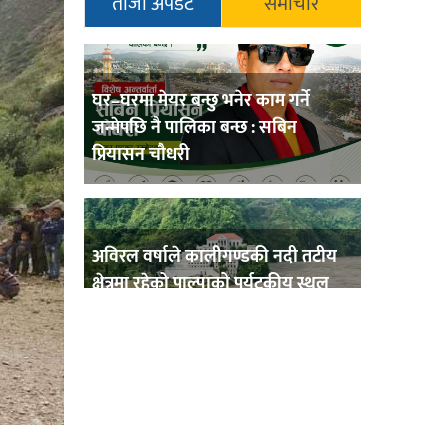
ताजा अपडेट
समाचार
घर–घरमा मेयर बन्छु भनेर काम गर्ने
जन्मेपछि नै पालिका बन्छ : सबिन
प्रियासन चौधरी
अविरल वर्षाले कालीगण्डकी नदी तटीय
क्षेत्रमा रहेको पाल्पाको पर्यटकीय स्थल
रानीमहल डुबानमा,
प्रहरी साहयक निरीक्षक कुलबहादुर
बिककाे पहलमा खडैचा प्रहरीले पायाे