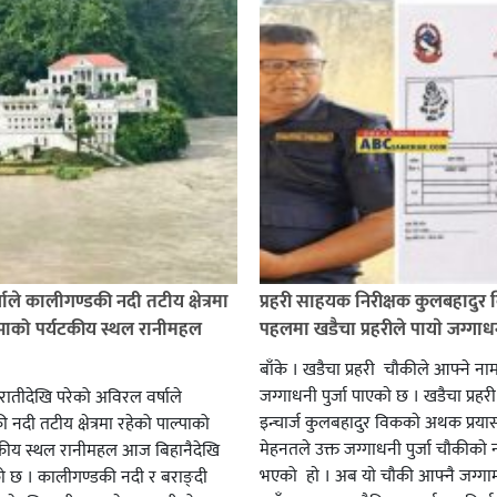
ाले कालीगण्डकी नदी तटीय क्षेत्रमा
प्रहरी साहयक निरीक्षक कुलबहादुर 
्पाको पर्यटकीय स्थल रानीमहल
पहलमा खडैचा प्रहरीले पायाे जग्गाधनी
बाँके । खडैचा प्रहरी चाैकीले आफ्ने ना
जग्गाधनी पुर्जा पाएकाे छ । खडैचा प्रहर
एरातीदेखि परेको अविरल वर्षाले
इन्चार्ज कुलबहादुर विककाे अथक प्रया
नदी तटीय क्षेत्रमा रहेको पाल्पाको
मेहनतले उक्त जग्गाधनी पुर्जा चाैकीकाे
यटकीय स्थल रानीमहल आज बिहानैदेखि
भएको हाे । अब याे चाैकी आफ्नै जग्गाम
को छ । कालीगण्डकी नदी र बराङ्दी