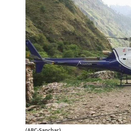
बिशेष
भिडियो
पत्रपत्रिका
खेलकुद
बिश्व
अचम्म
दुनिया
बिचार
कुराकानी
जीवनशैली
साहित्य
(ABC-Sanchar)