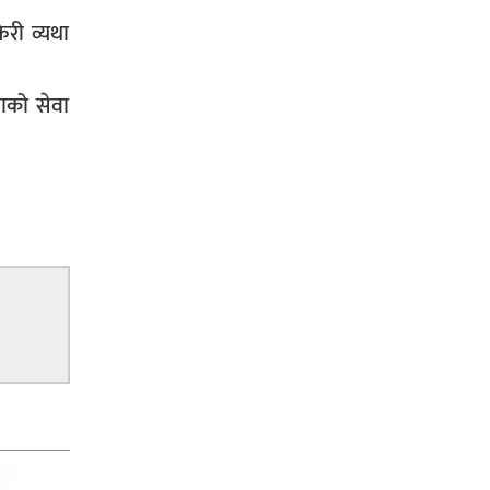
जग्गाधनी पुर्जा
ेरी व्यथा
ाको सेवा
पत्रकारको प्रेसकार्ड बोकेर हिड्ने
लागुऔषध कारोबारमा संलग्न रहेको
आरोपमा ३ जना पक्राउ,
भिक्षा मागेर कारमा घुम्ने बाबाहरूलाई दाङ
प्रहरीले पक्राउ,भारत फर्कने सर्तमा रिहा,