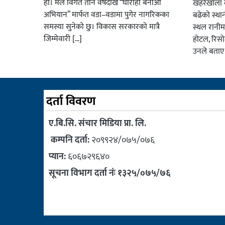
हो। मैले विगत तीन वर्षदेखि “घोराही बनाऔँ
खहरेखोला ब
अभियान” मार्फत वडा–वडामा पुगेर नागरिकका
बढेको स्था
समस्या सुनेको छु। विकास सरकारको मात्रै
स्थल रानीम
जिम्मेवारी […]
होटल, रिसो
उनले बताए
दर्ता विवरण
ए.बि.सि. संचार मिडिया प्रा. लि.
कम्पनि दर्ता:
२०९९२४/०७५/०७६
प्यान:
६०६७२९६४०
सूचना विभाग दर्ता नंः १३२५/०७५/७६