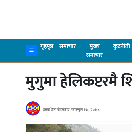
गृहपृष्ठ
समाचार
गृहपृष्ठ
समाचार
मुख्य
कुटनीती
समाचार
मुख्य
समाचार
मुगुमा हेलिकप्टरमै 
कुटनीती
अर्थ
रसरङ्ग
प्रकाशित मंगलबार, फाल्गुण १७, २०७८
यौन/
स्वास्थ्य
भिडियो