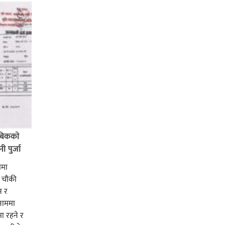
बिककाे
 पुर्जा
ममा
ी चाैकी
स र
 नाममा
ा रहने र