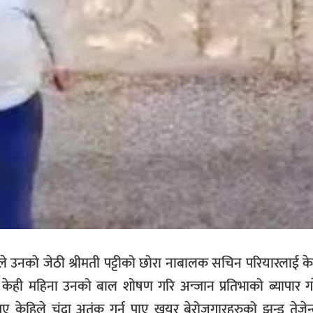
छेले उनको जेठी श्रीमती पट्टीको छोरा नाबालक सचिन परियारलाई केही
ं केही महिना उनको बाल शोषण गरि अन्जान प्रतिभाको ब्यापार गरे!
 केहिले चंदा अतंक गर्न पाए खयर बेरोजगारहरुको झुन्ड तेजेन्द