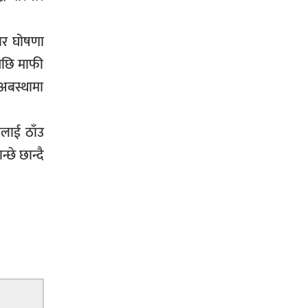
ाकार घोषणा
पछि माफी
 अबस्थामा
ालाई ठाँउ
्छे छान्दै