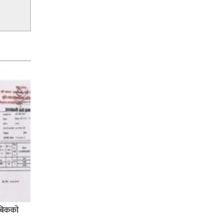
बिककाे