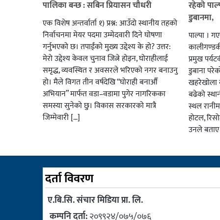
पालिका बन्छ : सबिन प्रियासन चौधरी
रहेको पाल
डुबानमा,
एक विशेष अन्तर्वार्ता १) प्रश्न: आउँदो स्थानीय तहको
निर्वाचनमा मेयर पदमा उम्मेदवारी दिने घोषणा
पाल्पा । ग
गर्नुभएको छ। तपाईंको मुख्य उद्देश्य के हो? उत्तर:
कालीगण्डकी 
मेरो उद्देश्य केवल चुनाव जित्ने होइन, घोराहीलाई
प्रमुख पर्
समृद्ध, व्यवस्थित र अवसरले भरिएको नगर बनाउनु
डुबाना परे
हो। मैले विगत तीन वर्षदेखि “घोराही बनाऔँ
खहरेखोला ब
अभियान” मार्फत वडा–वडामा पुगेर नागरिकका
बढेको स्था
समस्या सुनेको छु। विकास सरकारको मात्रै
स्थल रानीम
जिम्मेवारी […]
होटल, रिसो
उनले बताए
दर्ता विवरण
ए.बि.सि. संचार मिडिया प्रा. लि.
कम्पनि दर्ता:
२०९९२४/०७५/०७६