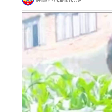
प्रकाशित शनिबार, आषाढ ११, २०७९
बिशेष
भिडियो
पत्रपत्रिका
खेलकुद
बिश्व
अचम्म
दुनिया
बिचार
कुराकानी
जीवनशैली
साहित्य