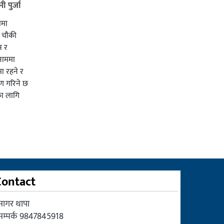
 पुर्जा
ममा
ी चाैकी
स र
 नाममा
ा रहने र
ाण गरिने छ
का लागि
Contact
सागर थापा
सम्पर्क 9847845918