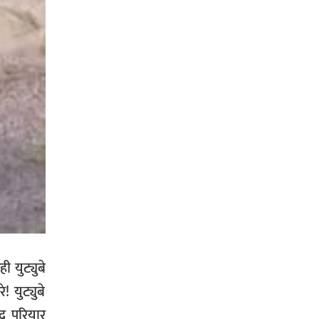
 युट्युबे
 युट्युबे
्र परियार