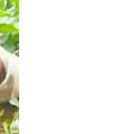
प्रहरी साहयक निरीक्षक कुलबहादुर
बिककाे पहलमा खडैचा प्रहरीले पायाे
जग्गाधनी पुर्जा
पत्रकारको प्रेसकार्ड बोकेर हिड्ने
लागुऔषध कारोबारमा संलग्न रहेको
आरोपमा ३ जना पक्राउ,
भिक्षा मागेर कारमा घुम्ने बाबाहरूलाई दाङ
प्रहरीले पक्राउ,भारत फर्कने सर्तमा रिहा,