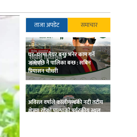
ताजा अपडेट
समाचार
घर–घरमा मेयर बन्छु भनेर काम गर्ने
जन्मेपछि नै पालिका बन्छ : सबिन
प्रियासन चौधरी
अविरल वर्षाले कालीगण्डकी नदी तटीय
क्षेत्रमा रहेको पाल्पाको पर्यटकीय स्थल
रानीमहल डुबानमा,