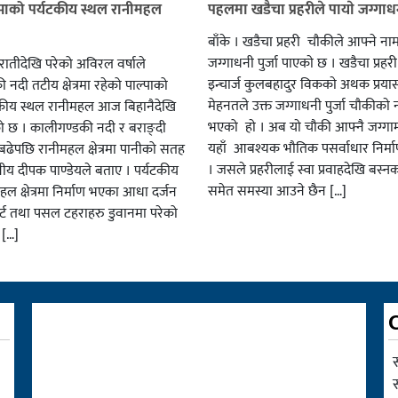
्पाको पर्यटकीय स्थल रानीमहल
पहलमा खडैचा प्रहरीले पायाे जग्गाधनी
बाँके । खडैचा प्रहरी चाैकीले आफ्ने ना
जग्गाधनी पुर्जा पाएकाे छ । खडैचा प्रहर
एरातीदेखि परेको अविरल वर्षाले
इन्चार्ज कुलबहादुर विककाे अथक प्रया
नदी तटीय क्षेत्रमा रहेको पाल्पाको
मेहनतले उक्त जग्गाधनी पुर्जा चाैकीकाे
यटकीय स्थल रानीमहल आज बिहानैदेखि
भएको हाे । अब याे चाैकी आफ्नै जग्गाम
को छ । कालीगण्डकी नदी र बराङ्दी
यहाँ आबश्यक भाैतिक पसर्वाधार निर्म
ढेपछि रानीमहल क्षेत्रमा पानीको सतह
। जसले प्रहरीलाई स्वा प्रवाहदेखि बस्न
नीय दीपक पाण्डेयले बताए । पर्यटकीय
समेत समस्या आउने छैन […]
हल क्षेत्रमा निर्माण भएका आधा दर्जन
र्ट तथा पसल टहराहरु डुवानमा परेको
 […]