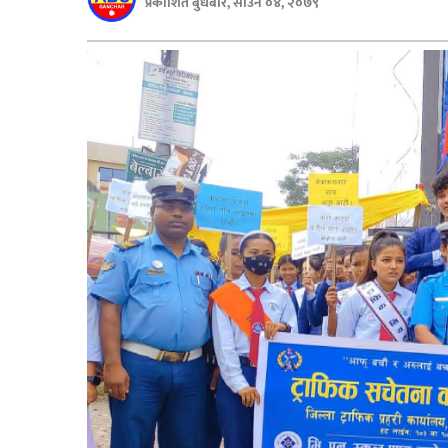
प्रकाशित बुधबार, साउन ०४, २०७९
बिशेष
भिडियो
पत्रपत्रिका
खेलकुद
बिश्व
अचम्म
दुनिया
बिचार
कुराकानी
जीवनशैली
साहित्य