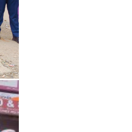
भिक्षा मागेर कारमा घुम्ने बाबाहरूलाई दाङ
प्रहरीले पक्राउ,भारत फर्कने सर्तमा रिहा,
रौतहटमा १२ हजार लिटर पेट्रोल बोकेको
ट्यांकर दुर्घटनापछि आगलागी सडक
अबरुद्ध,
घोराहीको समृद्धिका लागि वडा–वडामा