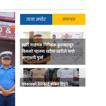
ताजा अपडेट
समाचार
प्रहरी साहयक निरीक्षक कुलबहादुर
बिककाे पहलमा खडैचा प्रहरीले पायाे
जग्गाधनी पुर्जा
पत्रकारको प्रेसकार्ड बोकेर हिड्ने
लागुऔषध कारोबारमा संलग्न रहेको
आरोपमा ३ जना पक्राउ,