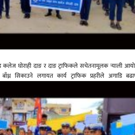
्ड कलेज घोराही दाङ र दाङ ट्राफिकले सचेतनामूलक र्‍याली आय
ट बाँध्न सिकाउने लगायत कार्य ट्राफिक प्रहरीले अगाडि ब