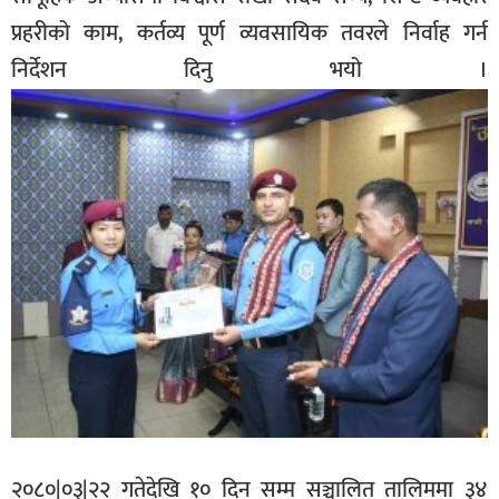
प्रहरीको काम, कर्तव्य पूर्ण व्यवसायिक तवरले निर्वाह गर्न
निर्देशन दिनु भयो ।
२०८०|०३|२२ गतेदेखि १० दिन सम्म सञ्चालित तालिममा ३४