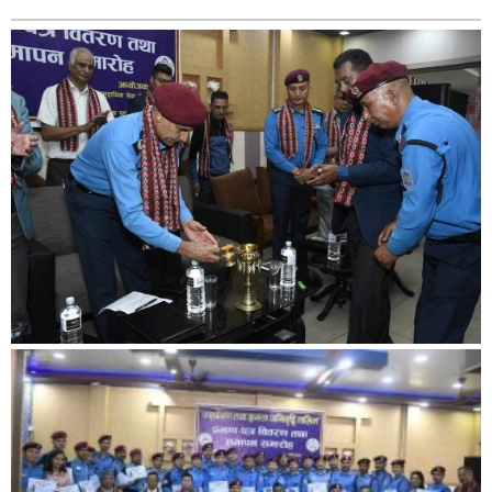
बिशेष
भिडियो
पत्रपत्रिका
खेलकुद
बिश्व
अचम्म
दुनिया
बिचार
कुराकानी
जीवनशैली
साहित्य