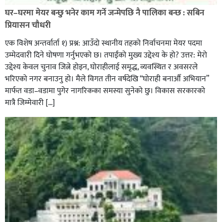
रहेको आरोपमा ३ जना पक्राउ,
घर–घरमा मेयर बन्छु भनेर काम गर्ने जन्मेपछि नै पालिका बन्छ : सबिन
प्रियासन चौधरी
एक विशेष अन्तर्वार्ता १) प्रश्न: आउँदो स्थानीय तहको निर्वाचनमा मेयर पदमा
उम्मेदवारी दिने घोषणा गर्नुभएको छ। तपाईंको मुख्य उद्देश्य के हो? उत्तर: मेरो
उद्देश्य केवल चुनाव जित्ने होइन, घोराहीलाई समृद्ध, व्यवस्थित र अवसरले
भरिएको नगर बनाउनु हो। मैले विगत तीन वर्षदेखि “घोराही बनाऔँ अभियान”
मार्फत वडा–वडामा पुगेर नागरिकका समस्या सुनेको छु। विकास सरकारको
मात्रै जिम्मेवारी […]
भिक्षा मागेर कारमा घुम्ने बाबाहरूलाई दाङ प्रहरीले पक्राउ,भारत
फर्कने सर्तमा रिहा,