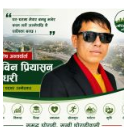
पर्यटकीय स्थल रानीमहल डुबानमा,
प्रहरी साहयक निरीक्षक कुलबहादुर बिककाे पहलमा खडैचा
प्रहरीले पायाे जग्गाधनी पुर्जा
पत्रकारको प्रेसकार्ड बोकेर हिड्ने लागुऔषध कारोबारमा संलग्न