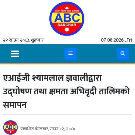
गृहपृष्ठ
२२ साउन २०८३, शुक्रबार
07-08-2026 , Fri
समाचार
मुख्य
समाचार
एआईजी श्यामलाल ज्ञवालीद्वारा
कुटनीती
अर्थ
उद्घोषण तथा क्षमता अभिवृदी तालिमको
रसरङ्ग
समापन
यौन/
स्वास्थ्य
प्रकाशित मंगलबार, साउन ०२, २०८०
भिडियो