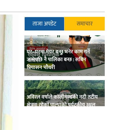
ताजा अपडेट
समाचार
घर–घरमा मेयर बन्छु भनेर काम गर्ने
जन्मेपछि नै पालिका बन्छ : सबिन
प्रियासन चौधरी
अविरल वर्षाले कालीगण्डकी नदी तटीय
क्षेत्रमा रहेको पाल्पाको पर्यटकीय स्थल
रानीमहल डुबानमा,