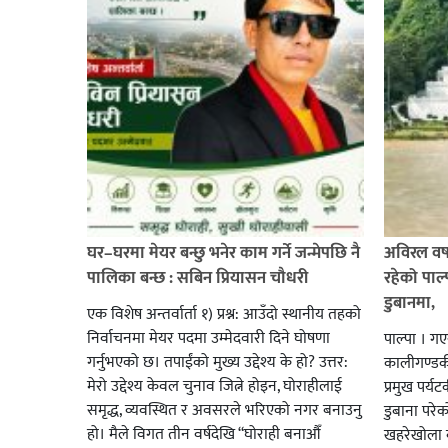
घर–घरमा मेयर बन्छु भनेर काम गर्ने जन्मेपछि नै
अविरल वर्ष
पालिका बन्छ : सबिन प्रियासन चौधरी
रहेको पाल
डुबानमा,
एक विशेष अन्तर्वार्ता १) प्रश्न: आउँदो स्थानीय तहको
निर्वाचनमा मेयर पदमा उम्मेदवारी दिने घोषणा
पाल्पा । ग
गर्नुभएको छ। तपाईंको मुख्य उद्देश्य के हो? उत्तर:
कालीगण्डकी 
मेरो उद्देश्य केवल चुनाव जित्ने होइन, घोराहीलाई
प्रमुख पर्
समृद्ध, व्यवस्थित र अवसरले भरिएको नगर बनाउनु
डुबाना परे
हो। मैले विगत तीन वर्षदेखि “घोराही बनाऔँ
खहरेखोला ब