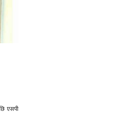
प्रहरी साहयक निरीक्षक कुलबहादुर
बिककाे पहलमा खडैचा प्रहरीले पायाे
जग्गाधनी पुर्जा
पत्रकारको प्रेसकार्ड बोकेर हिड्ने
लागुऔषध कारोबारमा संलग्न रहेको
आरोपमा ३ जना पक्राउ,
पछि एसपी
भिक्षा मागेर कारमा घुम्ने बाबाहरूलाई दाङ
प्रहरीले पक्राउ,भारत फर्कने सर्तमा रिहा,