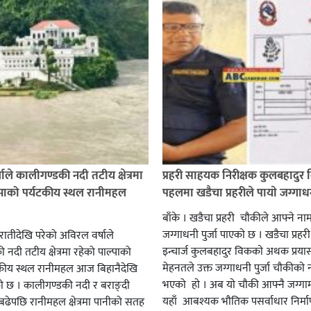
ाले कालीगण्डकी नदी तटीय क्षेत्रमा
प्रहरी साहयक निरीक्षक कुलबहादुर 
्पाको पर्यटकीय स्थल रानीमहल
पहलमा खडैचा प्रहरीले पायाे जग्गाधनी
बाँके । खडैचा प्रहरी चाैकीले आफ्ने ना
जग्गाधनी पुर्जा पाएकाे छ । खडैचा प्रहर
एरातीदेखि परेको अविरल वर्षाले
इन्चार्ज कुलबहादुर विककाे अथक प्रया
नदी तटीय क्षेत्रमा रहेको पाल्पाको
मेहनतले उक्त जग्गाधनी पुर्जा चाैकीकाे
यटकीय स्थल रानीमहल आज बिहानैदेखि
भएको हाे । अब याे चाैकी आफ्नै जग्गाम
को छ । कालीगण्डकी नदी र बराङ्दी
यहाँ आबश्यक भाैतिक पसर्वाधार निर्म
ढेपछि रानीमहल क्षेत्रमा पानीको सतह