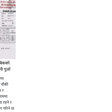
बिककाे
 पुर्जा
ममा
ी चाैकी
स र
 नाममा
ा रहने र
ाण गरिने छ