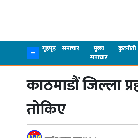
गृहपृष्ठ
समाचार
गृहपृष्ठ
समाचार
मुख्य
कुटनीती
समाचार
मुख्य
समाचार
काठमाडौं जिल्ला प्र
कुटनीती
अर्थ
तोकिए
रसरङ्ग
यौन/
स्वास्थ्य
भिडियो