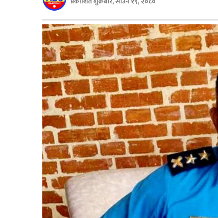
प्रकाशित शुक्रबार, साउन १९, २०८०
बिशेष
भिडियो
पत्रपत्रिका
खेलकुद
बिश्व
अचम्म
दुनिया
बिचार
कुराकानी
जीवनशैली
साहित्य