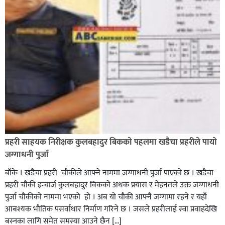
भिक्षा मागेर कारमा घुम्ने बाबाहरूलाई दाङ प्रहरीले पक्राउ,भारत
फर्कने सर्तमा रिहा,
रौतहटमा १२ हजार लिटर पेट्रोल बोकेको ट्यांकर दुर्घटनापछि
आगलागी सडक अबरुद्ध,
प्रहरी साहयक निरीक्षक कुलबहादुर बिककाे पहलमा खडैचा प्रहरीले पायाे
जग्गाधनी पुर्जा
बाँके । खडैचा प्रहरी चाैकीले आफ्ने नाममा जग्गाधनी पुर्जा पाएकाे छ । खडैचा
प्रहरी चाैकी इन्चार्ज कुलबहादुर विककाे अथक प्रयास र मेहनतले उक्त जग्गाधनी
पुर्जा चाैकीकाे नाममा भएको हाे । अब याे चाैकी आफ्नै जग्गामा रहने र यहाँ
आबश्यक भाैतिक पसर्वाधार निर्माण गरिने छ । जसले प्रहरीलाई स्वा प्रवाहदेखि
बस्नका लागि समेत समस्या आउने छैन […]