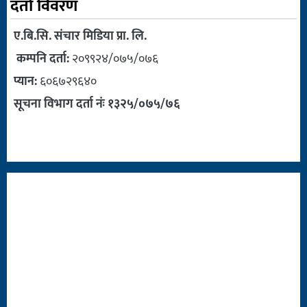
दर्ता विवरण
ए.बि.सि. संचार मिडिया प्रा. लि.
कम्पनि दर्ता:
२०९९२४/०७५/०७६
प्यान:
६०६७२९६४०
सूचना विभाग दर्ता नंः १३२५/०७५/७६