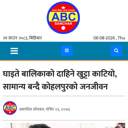
गृहपृष्ठ
२१ साउन २०८३, बिहिबार
06-08-2026 , Thu
समाचार
मुख्य
समाचार
घाइते बालिकाको दाहिने खुट्टा काटियो,
कुटनीती
अर्थ
सामान्य बन्दै कोहलपुरको जनजीवन
रसरङ्ग
यौन/
प्रकाशित सोमबार, मंसिर २३, २०७६
स्वास्थ्य
भिडियो