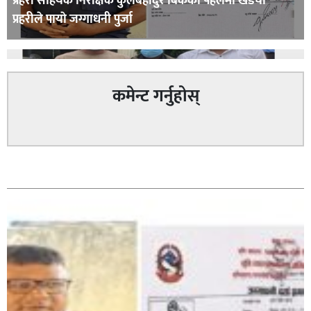
प्रहरी साहयक निरीक्षक कुलबहादुर बिककाे पहलमा खडैचा
प्रहरीले पायाे जग्गाधनी पुर्जा
कमेन्ट गर्नुहोस्
पत्रकारको प्रेसकार्ड बोकेर हिड्ने लागुऔषध कारोबारमा संलग्न
सम्बन्धित
रहेको आरोपमा ३ जना पक्राउ,