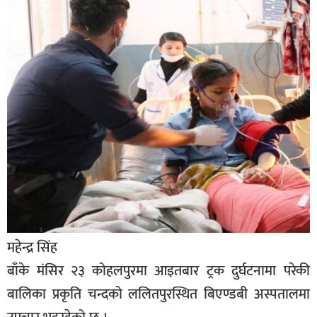
बिशेष
भिडियो
पत्रपत्रिका
खेलकुद
बिश्व
अचम्म
दुनिया
बिचार
कुराकानी
महेन्द्र सिंह
बाँके मंसिर २३ कोहलपुरमा आइतबार ट्रक दुर्घटनामा परेकी
जीवनशैली
बालिका प्रकृति चन्दको ललितपुरस्थित बिएण्डबी अस्पतालमा
साहित्य