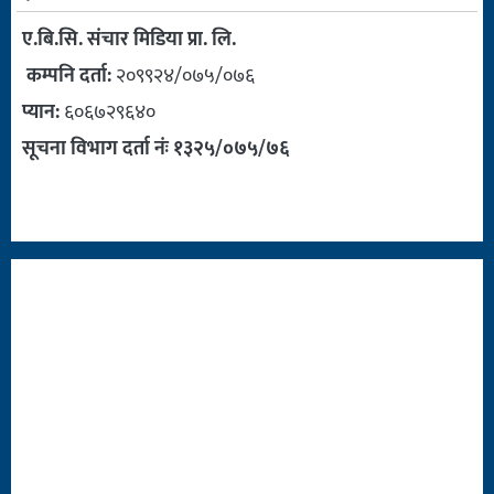
ए.बि.सि. संचार मिडिया प्रा. लि.
कम्पनि दर्ता:
२०९९२४/०७५/०७६
प्यान:
६०६७२९६४०
सूचना विभाग दर्ता नंः १३२५/०७५/७६