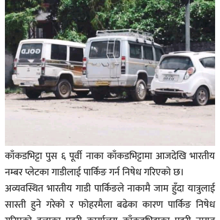
बिशेष
भिडियो
पत्रपत्रिका
खेलकुद
बिश्व
अचम्म
दुनिया
बिचार
काँकडभिट्टा पुस ६ पूर्वी नाका काँकडभिट्टामा आजदेखि भारतीय
कुराकानी
नम्बर प्लेटका गाडीलाई पार्किङ गर्न निषेध गरिएको छ।
अव्यवस्थित भारतीय गाडी पार्किङले नाकामै जाम हुँदा यात्रुलाई
जीवनशैली
सास्ती हुने गरेको र फोहरमैला बढेका कारण पार्किङ निषेध
साहित्य