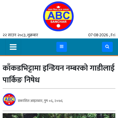
गृहपृष्ठ
२२ साउन २०८३, शुक्रबार
07-08-2026 , Fri
समाचार
मुख्य
समाचार
काँकडभिट्टामा इन्डियन नम्बरको गाडीलाई
कुटनीती
अर्थ
पार्किङ निषेध
रसरङ्ग
यौन/
प्रकाशित आइतबार, पुष ०६, २०७६
स्वास्थ्य
भिडियो