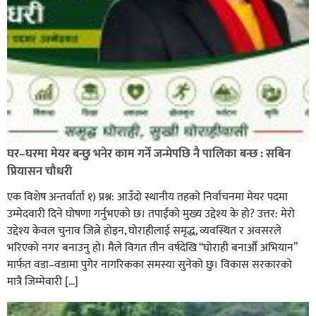
पत्रकारको प्रेसकार्ड बोकेर हिड्ने लागुऔषध कारोबारमा संलग्न
रहेको आरोपमा ३ जना पक्राउ,
घर–घरमा मेयर बन्छु भनेर काम गर्ने जन्मेपछि नै पालिका बन्छ : सबिन
प्रियासन चौधरी
एक विशेष अन्तर्वार्ता १) प्रश्न: आउँदो स्थानीय तहको निर्वाचनमा मेयर पदमा
उम्मेदवारी दिने घोषणा गर्नुभएको छ। तपाईंको मुख्य उद्देश्य के हो? उत्तर: मेरो
उद्देश्य केवल चुनाव जित्ने होइन, घोराहीलाई समृद्ध, व्यवस्थित र अवसरले
भरिएको नगर बनाउनु हो। मैले विगत तीन वर्षदेखि “घोराही बनाऔँ अभियान”
मार्फत वडा–वडामा पुगेर नागरिकका समस्या सुनेको छु। विकास सरकारको
मात्रै जिम्मेवारी […]
भिक्षा मागेर कारमा घुम्ने बाबाहरूलाई दाङ प्रहरीले पक्राउ,भारत
फर्कने सर्तमा रिहा,