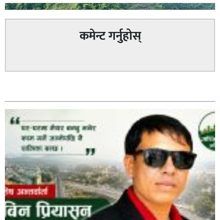
कमेन्ट गर्नुहोस्
अविरल वर्षाले कालीगण्डकी नदी तटीय क्षेत्रमा रहेको पाल्पाको
सम्बन्धित
पर्यटकीय स्थल रानीमहल डुबानमा,
प्रहरी साहयक निरीक्षक कुलबहादुर बिककाे पहलमा खडैचा
प्रहरीले पायाे जग्गाधनी पुर्जा