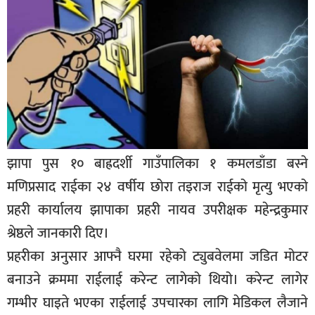
बिशेष
भिडियो
पत्रपत्रिका
खेलकुद
बिश्व
झापा पुस १० बाह्रदर्शी गाउँपालिका १ कमलडाँडा बस्ने
अचम्म
मणिप्रसाद राईका २४ वर्षीय छोरा तइराज राईको मृत्यु भएको
दुनिया
प्रहरी कार्यालय झापाका प्रहरी नायव उपरीक्षक महेन्द्रकुमार
बिचार
श्रेष्ठले जानकारी दिए।
कुराकानी
प्रहरीका अनुसार आफ्नै घरमा रहेको ट्युबवेलमा जडित मोटर
जीवनशैली
बनाउने क्रममा राईलाई करेन्ट लागेको थियो। करेन्ट लागेर
साहित्य
गम्भीर घाइते भएका राईलाई उपचारका लागि मेडिकल लैजाने