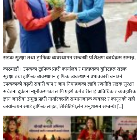
ग्यासमा कालोबजारी गरेको जनगुनासो गरेपछि जिल्लाका
सडक सुरक्षा तथा ट्राफिक व्यवस्थापन सम्बन्धी प्रशिक्षण कार्यक्रम सम्पन्न,
सबैजसो डिलरमा प्रशासनले अनुगमन
काठमाडौं । उपत्यका ट्राफिक प्रहरी कार्यालय र मातहतका युनिटहरू सडक
सुरक्षा तथा ट्राफिक व्यवस्थापन ट्राफिक व्यवस्थापन प्रभावकारी बनाउने
उपत्यकाको बढ्दो सवारी चाप र जाम नियन्त्रणका लागि रणनीति सडक सुरक्षा
सचेतना दुर्घटना न्यूनीकरणका लागि प्रहरी कर्मचारीलाई प्राविधिक र व्यवहारिक
ज्ञान जनसेवा उन्मुख प्रहरी नागरिकप्रति सम्मानजनक व्यवहार र कानूनको सही
कार्यान्वयन स्मार्ट ट्राफिक लाइट, सिसिटिभी,लेन अनुशासन सम्बन्धी […]
कपिलवस्तु र अर्घाखाँचीको सिमानाका शिव भाइरल पहाड
लुम्बिनीको नयाँ पर्यटकीय हब बन्दै,