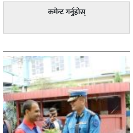
कमेन्ट गर्नुहोस्
घोराही बनाऔँ अभियानको महिलालाइ उद्यमी र व्यवसायी बनाउने
सम्बन्धित
योजनामा म पनि साथमा छु हिमानी डिसी (व्यवसायी)
कपिलवस्तु नगरपालिकाका पूर्वमेयर किरण सिंह गोरुसिङ्गे
जंगलमा मृत अवस्थामा फेला,