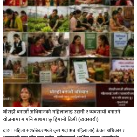
घोराही बनाऔँ अभियानको महिलालाइ उद्यमी र व्यवसायी बनाउने
योजनामा म पनि साथमा छु हिमानी डिसी (व्यवसायी)
दाङ । महिला सशक्तीकरणको कुरा गर्दा अब महिलालाई केवल अधिकार र