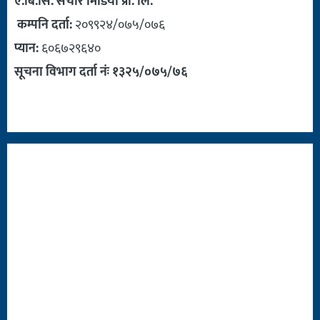
ए.बि.सि. संचार मिडिया प्रा. लि.
कम्पनि दर्ता:
२०९९२४/०७५/०७६
प्यान:
६०६७२९६४०
सूचना विभाग दर्ता नंः १३२५/०७५/७६