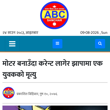
गृहपृष्ठ
२४ साउन २०८३, आइतबार
09-08-2026 , Sun
समाचार
मुख्य
समाचार
मोटर बनाउँदा करेन्ट लागेर झापामा एक
कुटनीती
अर्थ
युवकको मृत्यु
रसरङ्ग
यौन/
प्रकाशित बिहिबार, पुष १०, २०७६
स्वास्थ्य
भिडियो