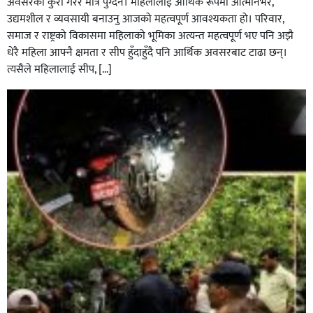
अवसरको कुरा गरेर मात्र पुग्दैन। महिलालाई आर्थिक रूपमा आत्मनिर्भर,
उद्यमशील र व्यवसायी बनाउनु आजको महत्वपूर्ण आवश्यकता हो। परिवार,
समाज र राष्ट्रको विकासमा महिलाको भूमिका अत्यन्त महत्वपूर्ण भए पनि अझै
धेरै महिला आफ्नै क्षमता र सीप हुँदाहुँदै पनि आर्थिक अवसरबाट टाढा छन्।
त्यसैले महिलालाई सीप, […]