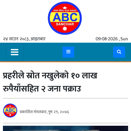
गृहपृष्ठ
२४ साउन २०८३, आइतबार
09-08-2026 , Sun
समाचार
मुख्य
समाचार
प्रहरीले स्रोत नखुलेको १० लाख
कुटनीती
अर्थ
रुपैयाँसहित २ जना पक्राउ
रसरङ्ग
यौन/
प्रकाशित मंगलबार, पुष २९, २०७६
स्वास्थ्य
भिडियो