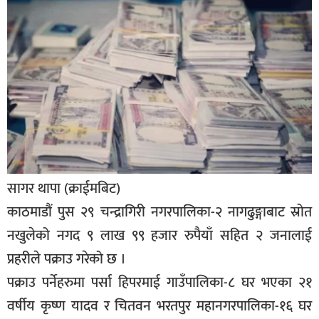
बिशेष
भिडियो
पत्रपत्रिका
खेलकुद
बिश्व
अचम्म
सागर थापा (क्राईमबिट)
दुनिया
काठमाडौं पुस २९ चन्द्रागिरी नगरपालिका-२ नागढुङ्गाबाट स्रोत
बिचार
नखुलेको नगद ९ लाख ९९ हजार रुपैयाँ सहित २ जनालाई
कुराकानी
प्रहरीले पक्राउ गरेको छ ।
जीवनशैली
पक्राउ पर्नेहरुमा पर्सा हिपरमाई गाउँपालिका-८ घर भएका २१
वर्षीय कृष्ण यादव र चितवन भरतपुर महानगरपालिका-१६ घर
साहित्य