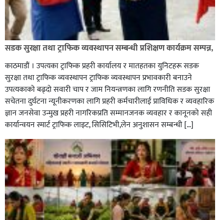
ग्यासमा कालोबजारी गरेको जनगुनासो गरेपछि जिल्लाका
सडक सुरक्षा तथा ट्राफिक व्यवस्थापन सम्बन्धी प्रशिक्षण कार्यक्रम सम्पन्न,
सबैजसो डिलरमा प्रशासनले अनुगमन
काठमाडौं । उपत्यका ट्राफिक प्रहरी कार्यालय र मातहतका युनिटहरू सडक
सुरक्षा तथा ट्राफिक व्यवस्थापन ट्राफिक व्यवस्थापन प्रभावकारी बनाउने
उपत्यकाको बढ्दो सवारी चाप र जाम नियन्त्रणका लागि रणनीति सडक सुरक्षा
सचेतना दुर्घटना न्यूनीकरणका लागि प्रहरी कर्मचारीलाई प्राविधिक र व्यवहारिक
ज्ञान जनसेवा उन्मुख प्रहरी नागरिकप्रति सम्मानजनक व्यवहार र कानूनको सही
कार्यान्वयन स्मार्ट ट्राफिक लाइट, सिसिटिभी,लेन अनुशासन सम्बन्धी […]
कपिलवस्तु र अर्घाखाँचीको सिमानाका शिव भाइरल पहाड
लुम्बिनीको नयाँ पर्यटकीय हब बन्दै,