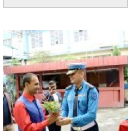
घोराही बनाऔँ अभियानको महिलालाइ उद्यमी र व्यवसायी बनाउने
सम्बन्धित
योजनामा म पनि साथमा छु हिमानी डिसी (व्यवसायी)
कपिलवस्तु नगरपालिकाका पूर्वमेयर किरण सिंह गोरुसिङ्गे
जंगलमा मृत अवस्थामा फेला,