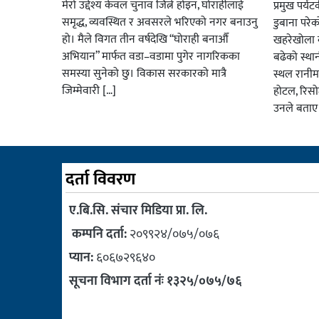
मेरो उद्देश्य केवल चुनाव जित्ने होइन, घोराहीलाई
प्रमुख पर्
समृद्ध, व्यवस्थित र अवसरले भरिएको नगर बनाउनु
डुबाना परे
हो। मैले विगत तीन वर्षदेखि “घोराही बनाऔँ
खहरेखोला ब
अभियान” मार्फत वडा–वडामा पुगेर नागरिकका
बढेको स्था
समस्या सुनेको छु। विकास सरकारको मात्रै
स्थल रानीम
जिम्मेवारी […]
होटल, रिसो
उनले बताए
दर्ता विवरण
ए.बि.सि. संचार मिडिया प्रा. लि.
कम्पनि दर्ता:
२०९९२४/०७५/०७६
प्यान:
६०६७२९६४०
सूचना विभाग दर्ता नंः १३२५/०७५/७६