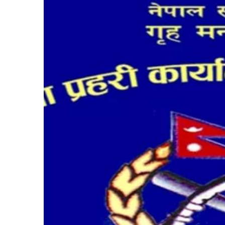
बिशेष
भिडियो
पत्रपत्रिका
खेलकुद
बिश्व
अचम्म
दुनिया
बिचार
कुराकानी
जीवनशैली
साहित्य