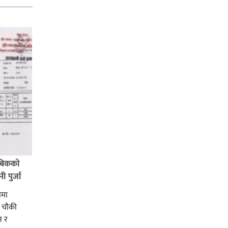
बिककाे
 पुर्जा
ममा
ी चाैकी
स र