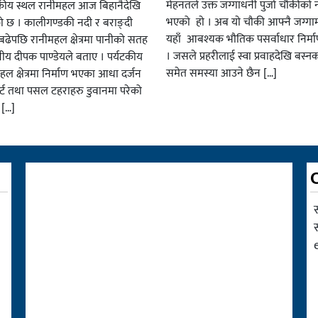
मेहनतले उक्त जग्गाधनी पुर्जा चाैकीकाे
यटकीय स्थल रानीमहल आज बिहानैदेखि
भएको हाे । अब याे चाैकी आफ्नै जग्गाम
को छ । कालीगण्डकी नदी र बराङ्दी
यहाँ आबश्यक भाैतिक पसर्वाधार निर्म
ढेपछि रानीमहल क्षेत्रमा पानीको सतह
। जसले प्रहरीलाई स्वा प्रवाहदेखि बस्न
नीय दीपक पाण्डेयले बताए । पर्यटकीय
समेत समस्या आउने छैन […]
हल क्षेत्रमा निर्माण भएका आधा दर्जन
र्ट तथा पसल टहराहरु डुवानमा परेको
 […]