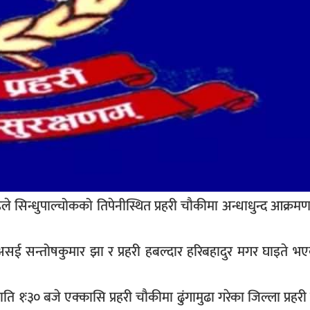
ले सिन्धुपाल्चोकको तिपेनीस्थित प्रहरी चौकीमा अन्धाधुन्द आक्रम
 असई सन्तोषकुमार झा र प्रहरी हबल्दार हरिबहादुर मगर घाइते भ
ः३० बजे एक्कासि प्रहरी चौकीमा ढुंगामुढा गरेका जिल्ला प्रहरी