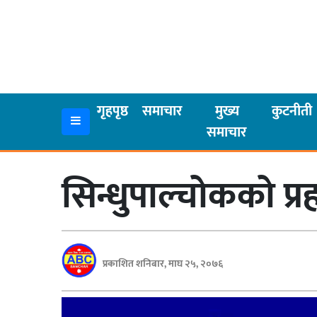
गृहपृष्ठ
समाचार
गृहपृष्ठ
समाचार
मुख्य
कुटनीती
समाचार
मुख्य
समाचार
सिन्धुपाल्चोकको प्
कुटनीती
अर्थ
रसरङ्ग
प्रकाशित शनिबार, माघ २५, २०७६
यौन/
स्वास्थ्य
भिडियो