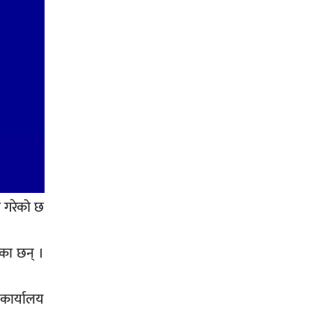
जग्गाधनी पुर्जा
पत्रकारको प्रेसकार्ड बोकेर हिड्ने
लागुऔषध कारोबारमा संलग्न रहेको
आरोपमा ३ जना पक्राउ,
ण गरेको छ
भिक्षा मागेर कारमा घुम्ने बाबाहरूलाई दाङ
प्रहरीले पक्राउ,भारत फर्कने सर्तमा रिहा,
एका छन् ।
 कार्यालय