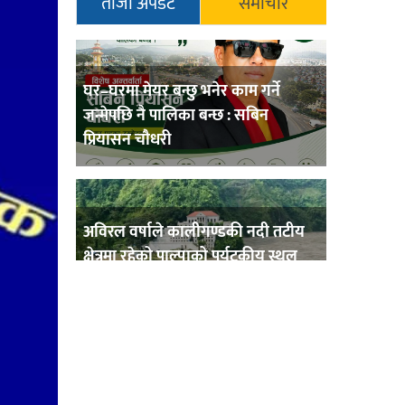
ताजा अपडेट
समाचार
घर–घरमा मेयर बन्छु भनेर काम गर्ने
जन्मेपछि नै पालिका बन्छ : सबिन
प्रियासन चौधरी
अविरल वर्षाले कालीगण्डकी नदी तटीय
क्षेत्रमा रहेको पाल्पाको पर्यटकीय स्थल
रानीमहल डुबानमा,
प्रहरी साहयक निरीक्षक कुलबहादुर
बिककाे पहलमा खडैचा प्रहरीले पायाे