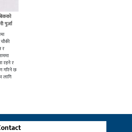
बिककाे
 पुर्जा
ममा
ी चाैकी
स र
 नाममा
ा रहने र
ाण गरिने छ
का लागि
Contact