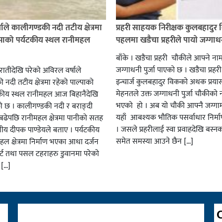
ाले कालीगण्डकी नदी तटीय क्षेत्रमा
प्रहरी साहयक निरीक्षक कुलबहादुर 
्पाको पर्यटकीय स्थल रानीमहल
पहलमा खडैचा प्रहरीले पायाे जग्गाधनी
बाँके । खडैचा प्रहरी चाैकीले आफ्ने ना
जग्गाधनी पुर्जा पाएकाे छ । खडैचा प्रहर
एरातीदेखि परेको अविरल वर्षाले
इन्चार्ज कुलबहादुर विककाे अथक प्रया
नदी तटीय क्षेत्रमा रहेको पाल्पाको
मेहनतले उक्त जग्गाधनी पुर्जा चाैकीकाे
यटकीय स्थल रानीमहल आज बिहानैदेखि
भएको हाे । अब याे चाैकी आफ्नै जग्गाम
को छ । कालीगण्डकी नदी र बराङ्दी
यहाँ आबश्यक भाैतिक पसर्वाधार निर्म
ढेपछि रानीमहल क्षेत्रमा पानीको सतह
। जसले प्रहरीलाई स्वा प्रवाहदेखि बस्न
नीय दीपक पाण्डेयले बताए । पर्यटकीय
समेत समस्या आउने छैन […]
हल क्षेत्रमा निर्माण भएका आधा दर्जन
र्ट तथा पसल टहराहरु डुवानमा परेको
 […]