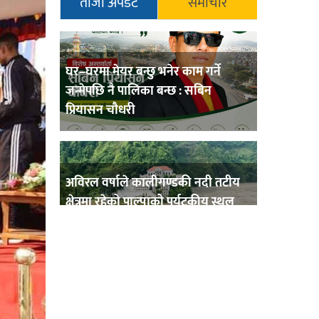
ताजा अपडेट
समाचार
घर–घरमा मेयर बन्छु भनेर काम गर्ने
जन्मेपछि नै पालिका बन्छ : सबिन
प्रियासन चौधरी
अविरल वर्षाले कालीगण्डकी नदी तटीय
क्षेत्रमा रहेको पाल्पाको पर्यटकीय स्थल
रानीमहल डुबानमा,
प्रहरी साहयक निरीक्षक कुलबहादुर
बिककाे पहलमा खडैचा प्रहरीले पायाे