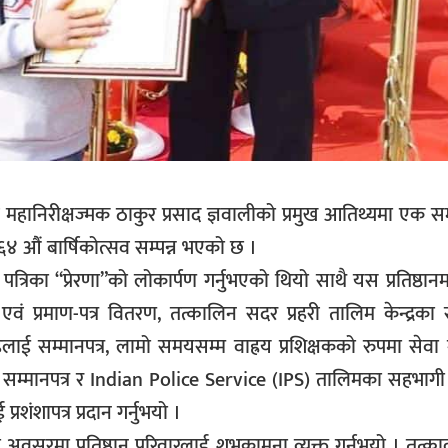
री महानिरीक्षज्मक ठाकुर प्रसाद ज्ञवालीको प्रमुख आतिथ्यमा एक 
जको ६४ औं बार्षिकोत्सव सम्पन्न भएको छ ।
पत्रिका “प्रेरणा”को लोकार्पण गर्नुभएको थियो साथै यस प्रतिष्ठानम
ती एवं प्रमाण-पत्र वितरण, तत्कालिन सदर प्रहरी तालिम केन्द्रक
सिंहलाई सम्मानपत्र, लामो समयसम्म वाह्रय प्रशिक्षकको रुपमा सेवा 
ङलाई सम्मानपत्र र Indian Police Service (IPS) तालिमका सहभा
रशंशापत्र प्रदान गर्नुभयो ।
मा अवसरमा प्रतिष्ठान परिवारलाई शुभकामना व्यक्त गर्नुभयो । तत्