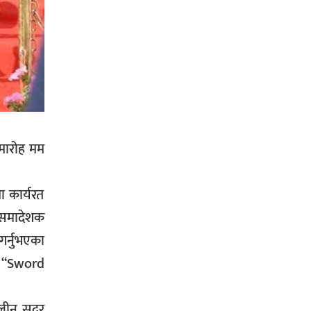
जग्गाधनी पुर्जा
पत्रकारको प्रेसकार्ड बोकेर हिड्ने
लागुऔषध कारोबारमा संलग्न रहेको
आरोपमा ३ जना पक्राउ,
समारोह मम
ा कार्यरत
भिक्षा मागेर कारमा घुम्ने बाबाहरूलाई दाङ
ा समादेशक
प्रहरीले पक्राउ,भारत फर्कने सर्तमा रिहा,
गर्नुभएका
गी “Sword
कालीन सदर