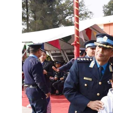
बिशेष
भिडियो
पत्रपत्रिका
खेलकुद
बिश्व
अचम्म
दुनिया
बिचार
कुराकानी
जीवनशैली
साहित्य