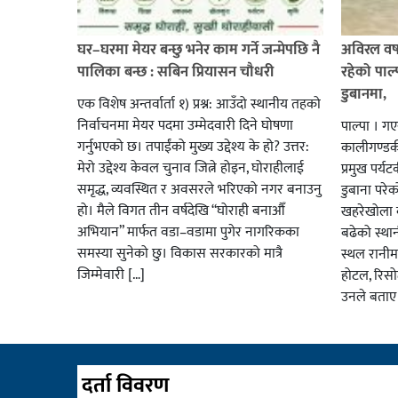
घर–घरमा मेयर बन्छु भनेर काम गर्ने जन्मेपछि नै
अविरल वर्ष
पालिका बन्छ : सबिन प्रियासन चौधरी
रहेको पाल
डुबानमा,
एक विशेष अन्तर्वार्ता १) प्रश्न: आउँदो स्थानीय तहको
निर्वाचनमा मेयर पदमा उम्मेदवारी दिने घोषणा
पाल्पा । ग
गर्नुभएको छ। तपाईंको मुख्य उद्देश्य के हो? उत्तर:
कालीगण्डकी 
मेरो उद्देश्य केवल चुनाव जित्ने होइन, घोराहीलाई
प्रमुख पर्
समृद्ध, व्यवस्थित र अवसरले भरिएको नगर बनाउनु
डुबाना परे
हो। मैले विगत तीन वर्षदेखि “घोराही बनाऔँ
खहरेखोला ब
अभियान” मार्फत वडा–वडामा पुगेर नागरिकका
बढेको स्था
समस्या सुनेको छु। विकास सरकारको मात्रै
स्थल रानीम
जिम्मेवारी […]
होटल, रिसो
उनले बताए
दर्ता विवरण