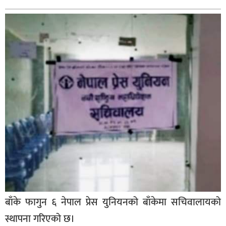
बिशेष
भिडियो
पत्रपत्रिका
खेलकुद
बिश्व
अचम्म
दुनिया
बिचार
कुराकानी
जीवनशैली
बाँके फागुन ६ नेपाल प्रेस युनियनको बाँकेमा सचिवालायको
साहित्य
स्थापना गरिएको छ।