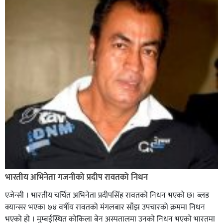
टाउको दुख्नुको मुख्य कारण के के हुन्
कपिलवस्तुको शिवराज ९, हुलाकी राजमार्गमा मोटरसाइकलमा ७
भारतीय अभिनेता गजनीको प्रदीप रावतको निधन
जना सवार गम्भीर जोखिम,
एजेन्सी । भारतीय चर्चित अभिनेता प्रदीपसिंह रावतको निधन भएको छ। ब्लड
क्यान्सर भएका ७४ वर्षीय रावतको मंगलबार साँझ उपचारको क्रममा निधन
भएको हाे । मुम्बईस्थित कोकिला बेन अस्पतालमा उनकाे निधन भएकाे भारतमा