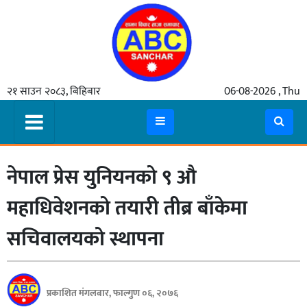
गृहपृष्ठ
२१ साउन २०८३, बिहिबार
06-08-2026 , Thu
समाचार
मुख्य
समाचार
नेपाल प्रेस युनियनको ९ औ
कुटनीती
अर्थ
महाधिवेशनको तयारी तीब्र बाँकेमा
रसरङ्ग
सचिवालयको स्थापना
यौन/
स्वास्थ्य
प्रकाशित मंगलबार, फाल्गुण ०६, २०७६
भिडियो