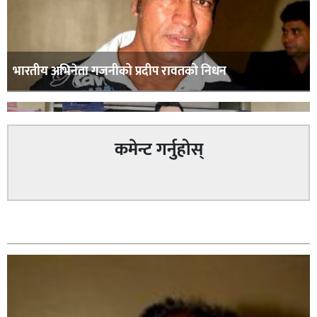
भारतीय अभिनेता गजनीको प्रदीप रावतको निधन
कमेन्ट गर्नुहोस्
वैदेशिक रोजगारीको प्रलोभन देखाई रकम ठगी गरेको आरोपमा
सम्बन्धित
प्रहरीले २ जना पक्राउ,