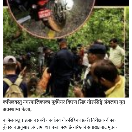
कपिलवस्तु नगरपालिकाका पूर्वमेयर किरण सिंह गोरुसिङ्गे जंगलमा मृत
अवस्थामा फेला,
कपिलवस्तु । इलाका प्रहरी कार्यालय गोरुसिङ्गेका प्रहरी निरीक्षक दीपक
कुँवरका अनुसार जंगलमा शव फेला परेपछि गरिएको सनाखतबाट मृतक