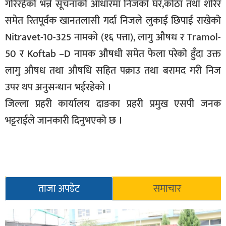
गरिरहेको भन्ने सूचनाको आधारमा निजको घर,कोठा तथा शरिर
सूचना-
समेत रितपूर्वक खानतलासी गर्दा निजले लुकाई छिपाई राखेको
प्रवधि
Nitravet-10-325 नामको (१६ पत्ता), लागु औषध र Tramol-
50 र Koftab –D नामक औषधी समेत फेला परेको हुँदा उक्त
लागु औषध तथा औषधि सहित पक्राउ तथा बरामद गरी निज
उपर थप अनुसन्धान भईरहेको ।
जिल्ला प्रहरी कार्यालय दाङका प्रहरी प्रमुख एसपी जनक
भट्टराईले जानकारी दिनुभएको छ ।
ताजा अपडेट
समाचार