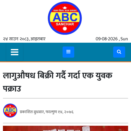
गृहपृष्ठ
२४ साउन २०८३, आइतबार
09-08-2026 , Sun
समाचार
मुख्य
समाचार
लागुऔषध बिक्री गर्दै गर्दा एक युवक
कुटनीती
अर्थ
पक्राउ
रसरङ्ग
यौन/
प्रकाशित बुधबार, फाल्गुण १४, २०७६
स्वास्थ्य
भिडियो