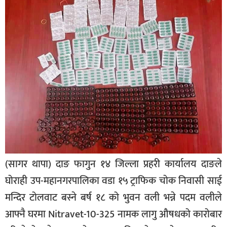
बिशेष
भिडियो
पत्रपत्रिका
खेलकुद
बिश्व
अचम्म
दुनिया
बिचार
(सागर थापा) दाङ फागुन १४ जिल्ला प्रहरी कार्यालय दाङले
कुराकानी
घोराही उप-महानगरपालिका वडा १५ ट्राफिक चोक निवासी साई
जीवनशैली
मन्दिर टोलवाट बस्ने बर्ष १८ को भुवन वली भन्ने पदम वलीले
आफ्नै घरमा Nitravet-10-325 नामक लागु औषधको कारोबार
साहित्य