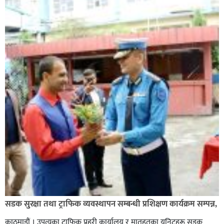
कपिलवस्तु नगरपालिकाका पूर्वमेयर किरण सिंह गोरुसिङ्गे
जंगलमा मृत अवस्थामा फेला,
ग्यासमा कालोबजारी गरेको जनगुनासो गरेपछि जिल्लाका
सडक सुरक्षा तथा ट्राफिक व्यवस्थापन सम्बन्धी प्रशिक्षण कार्यक्रम सम्पन्न,
सबैजसो डिलरमा प्रशासनले अनुगमन
काठमाडौं । उपत्यका ट्राफिक प्रहरी कार्यालय र मातहतका युनिटहरू सडक