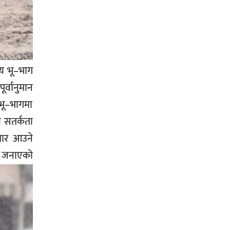
प्रहरीले पक्राउ,भारत फर्कने सर्तमा रिहा,
रौतहटमा १२ हजार लिटर पेट्रोल बोकेको
्य भू–भाग
ट्यांकर दुर्घटनापछि आगलागी सडक
र्वानुमान
अबरुद्ध,
भू–भागमा
े सतर्कता
धार आउने
घोराहीको समृद्धिका लागि वडा–वडामा
को
विशेष अभियान सञ्चालन हुने,