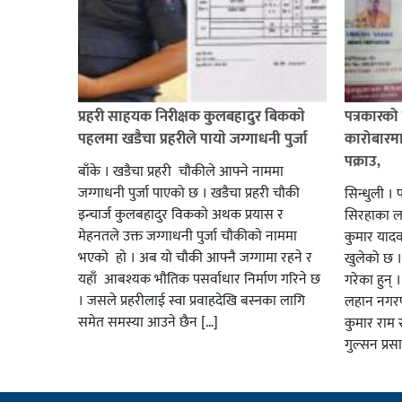
प्रहरी साहयक निरीक्षक कुलबहादुर बिककाे
पत्रकारको 
पहलमा खडैचा प्रहरीले पायाे जग्गाधनी पुर्जा
कारोबारमा
पक्राउ,
बाँके । खडैचा प्रहरी चाैकीले आफ्ने नाममा
जग्गाधनी पुर्जा पाएकाे छ । खडैचा प्रहरी चाैकी
सिन्धुली । 
इन्चार्ज कुलबहादुर विककाे अथक प्रयास र
सिरहाका लक
मेहनतले उक्त जग्गाधनी पुर्जा चाैकीकाे नाममा
कुमार याद
भएको हाे । अब याे चाैकी आफ्नै जग्गामा रहने र
खुलेको छ ।
यहाँ आबश्यक भाैतिक पसर्वाधार निर्माण गरिने छ
गरेका हुन् 
। जसले प्रहरीलाई स्वा प्रवाहदेखि बस्नका लागि
लहान नगरप
समेत समस्या आउने छैन […]
कुमार राम र
गुल्सन प्र