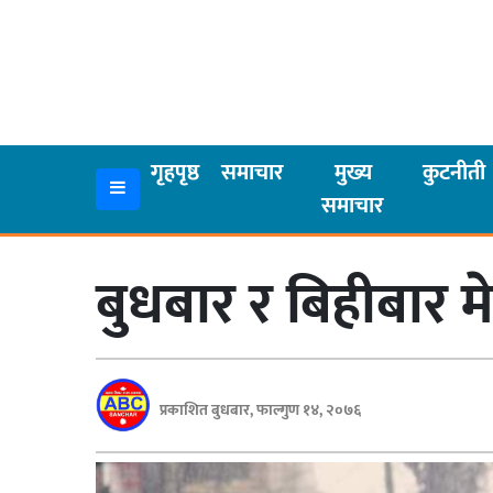
गृहपृष्ठ
समाचार
गृहपृष्ठ
समाचार
मुख्य
कुटनीती
समाचार
मुख्य
समाचार
बुधबार र बिहीबार म
कुटनीती
अर्थ
रसरङ्ग
प्रकाशित बुधबार, फाल्गुण १४, २०७६
यौन/
स्वास्थ्य
भिडियो