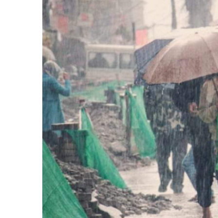
बिशेष
भिडियो
पत्रपत्रिका
खेलकुद
बिश्व
अचम्म
दुनिया
बिचार
कुराकानी
जीवनशैली
साहित्य