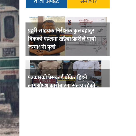
ताजा अपडेट
समाचार
प्रहरी साहयक निरीक्षक कुलबहादुर
बिककाे पहलमा खडैचा प्रहरीले पायाे
जग्गाधनी पुर्जा
पत्रकारको प्रेसकार्ड बोकेर हिड्ने
लागुऔषध कारोबारमा संलग्न रहेको
आरोपमा ३ जना पक्राउ,
भिक्षा मागेर कारमा घुम्ने बाबाहरूलाई दाङ