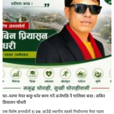
प्रहरी साहयक निरीक्षक कुलबहादुर बिककाे पहलमा खडैचा
प्रहरीले पायाे जग्गाधनी पुर्जा
पत्रकारको प्रेसकार्ड बोकेर हिड्ने लागुऔषध कारोबारमा संलग्न
रहेको आरोपमा ३ जना पक्राउ,
घर–घरमा मेयर बन्छु भनेर काम गर्ने जन्मेपछि नै पालिका बन्छ : सबिन
प्रियासन चौधरी
एक विशेष अन्तर्वार्ता १) प्रश्न: आउँदो स्थानीय तहको निर्वाचनमा मेयर पदमा