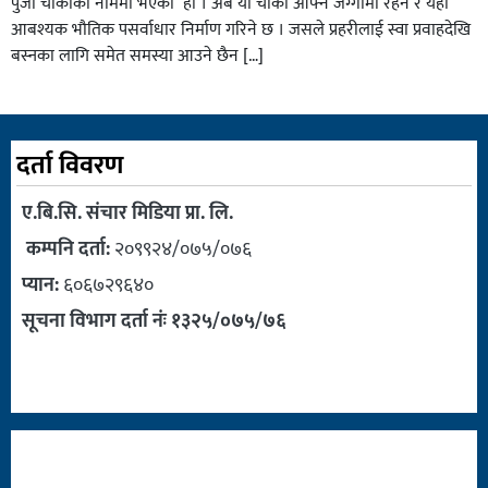
पुर्जा चाैकीकाे नाममा भएको हाे । अब याे चाैकी आफ्नै जग्गामा रहने र यहाँ
आबश्यक भाैतिक पसर्वाधार निर्माण गरिने छ । जसले प्रहरीलाई स्वा प्रवाहदेखि
बस्नका लागि समेत समस्या आउने छैन […]
दर्ता विवरण
ए.बि.सि. संचार मिडिया प्रा. लि.
कम्पनि दर्ता:
२०९९२४/०७५/०७६
प्यान:
६०६७२९६४०
सूचना विभाग दर्ता नंः १३२५/०७५/७६