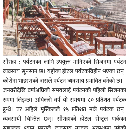
बिशेष
भिडियो
पत्रपत्रिका
खेलकुद
बिश्व
सौराहा : पर्यटनका लागि उपयुक्त मानिएको सिजनमा पर्यटन
अचम्म
व्यवसाय सुनसान छ। यहाँका होटल पर्यटकविहीन भएका छन्।
दुनिया
कोरोना भाइरसको त्रासले पर्यटन व्यवसाय प्रभावित बनेको छ।
बिचार
जनवरीदेखि वर्षाअघिको समयलाई पर्यटनको पहिलो सिजनका
रुपमा लिइन्छ। अघिल्लो वर्ष यो समयमा ८० प्रतिशत पर्यटक
कुराकानी
हुन्थे। तर अहिले मुस्किलले १५ प्रतिशत मात्रै पर्यटक छन्।
जीवनशैली
व्यवसायी चिन्तित छन्। सौराहाको होटल सेन्ट्रल पार्कका
साहित्य
सञ्चालक श्याम महतले व्यवसाय नाजुक अवस्थामा पुगेको