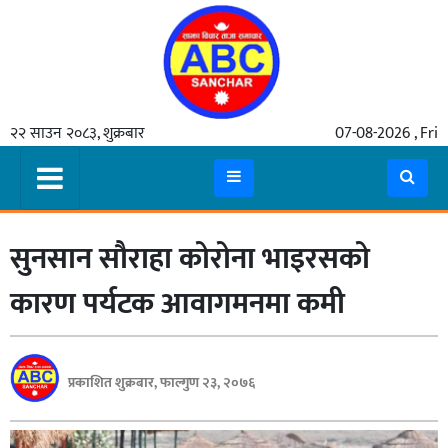
गृहपृष्ठ
२२ साउन २०८३, शुक्रबार
07-08-2026 , Fri
समाचार
मुख्य
समाचार
सुनसान सौराहा कोरोना भाइरसको
कुटनीती
अर्थ
कारण पर्यटक आवागमनमा कमी
रसरङ्ग
यौन/
प्रकाशित शुक्रबार, फाल्गुण २३, २०७६
स्वास्थ्य
भिडियो