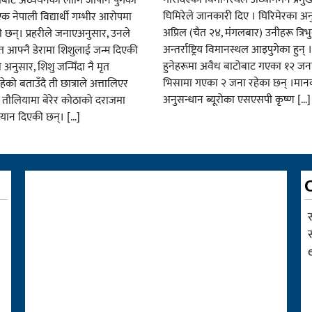
लबाट अध्ययनका लागि जापान पुगेकी
घिमिरेले जानकारी दिए । घिरिमेरका अ
एक नेपाली विद्यार्थी गम्भीर आरोपमा
अप्रिल (चैत २४, मंगलबार) उनीहरू त्रिभ
की छन्। प्रहरीले जनाएअनुसार, उनले
अन्तर्राष्ट्रिय विमानस्थल आइपुगेका हुन् ।
त आफ्नै डेरामा शिशुलाई जन्म दिएकी
हुनेहरूमा अवैध बाटोबाट गएका १२ जना, व
 अनुसार, शिशु जन्मिँदा नै मृत
भिसामा गएका २ जना रहेका छन् ।मा
ेको बताउँदै ती छात्राले अत्तालिएर
अनुसन्धान ब्यूरोका एसएसपी कृष्ण […]
 तौलियामा बेरेर कोठाको दराजमा
यान दिएकी छन्। […]