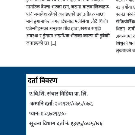
घटना नेपा
नागरिक बेपत्ता भएका छन्, जसमा बालबालिकाहरू
२३ वर्षीया 
पनि समावेश रहेको जनाइएको छ। उनीहरु माछा
पक्राउ परे
मार्ने डुंगामार्फत बंगलादेशबाट मलेसिया जाँदै थियो।
टोकियोस्थि
एजेन्सीहरूका अनुसार तीव्र हावा, खराब समुद्री
थिइन्। दाबी
अवस्था र डुंगामा अत्यधिक भीडका कारण यो डुबेको
अवस्थामा रह
जनाइएको छ। […]
शिशुको शव
लुकाएको ब
दर्ता विवरण
ए.बि.सि. संचार मिडिया प्रा. लि.
कम्पनि दर्ता:
२०९९२४/०७५/०७६
प्यान:
६०६७२९६४०
सूचना विभाग दर्ता नंः १३२५/०७५/७६