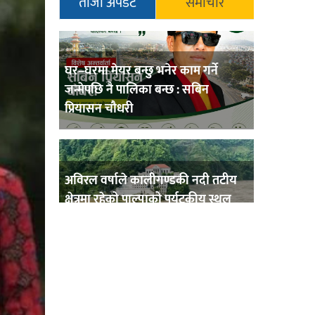
ताजा अपडेट
समाचार
घर–घरमा मेयर बन्छु भनेर काम गर्ने
जन्मेपछि नै पालिका बन्छ : सबिन
प्रियासन चौधरी
अविरल वर्षाले कालीगण्डकी नदी तटीय
क्षेत्रमा रहेको पाल्पाको पर्यटकीय स्थल
रानीमहल डुबानमा,
प्रहरी साहयक निरीक्षक कुलबहादुर
बिककाे पहलमा खडैचा प्रहरीले पायाे