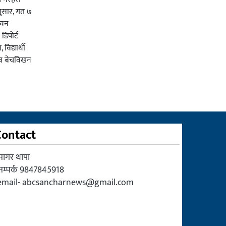
नुसार, गत ७
ुवन
 डिपोर्ट
िद्यार्थी
नव बेचविखन
Contact
सागर थापा
सम्पर्क 9847845918
email-
abcsancharnews@gmail.com