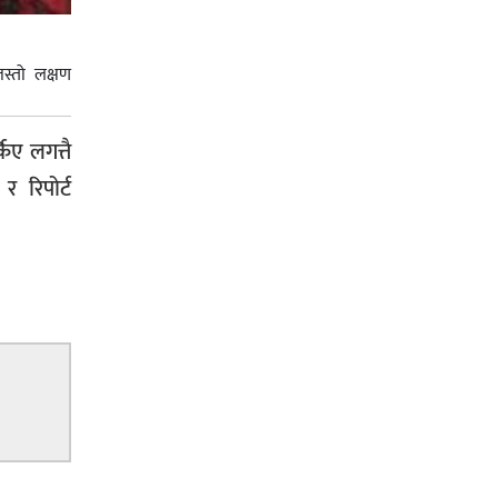
जग्गाधनी पुर्जा
 जस्तो लक्षण
पत्रकारको प्रेसकार्ड बोकेर हिड्ने
िए लगत्तै
लागुऔषध कारोबारमा संलग्न रहेको
 रिपोर्ट
आरोपमा ३ जना पक्राउ,
भिक्षा मागेर कारमा घुम्ने बाबाहरूलाई दाङ
प्रहरीले पक्राउ,भारत फर्कने सर्तमा रिहा,