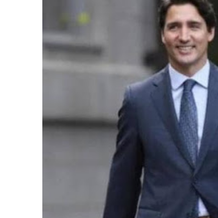
बिशेष
भिडियो
पत्रपत्रिका
खेलकुद
बिश्व
अचम्म
दुनिया
बिचार
कुराकानी
जीवनशैली
साहित्य