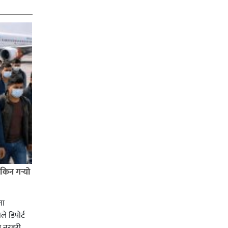
िन गर्‍यो
ना
े डिपोर्ट
ख नरहरी