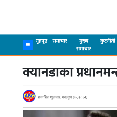
गृहपृष्ठ
समाचार
गृहपृष्ठ
समाचार
मुख्य
कुटनीती
समाचार
मुख्य
समाचार
क्यानडाका प्रधानमन्त
कुटनीती
अर्थ
रसरङ्ग
प्रकाशित शुक्रबार, फाल्गुण ३०, २०७६
यौन/
स्वास्थ्य
भिडियो