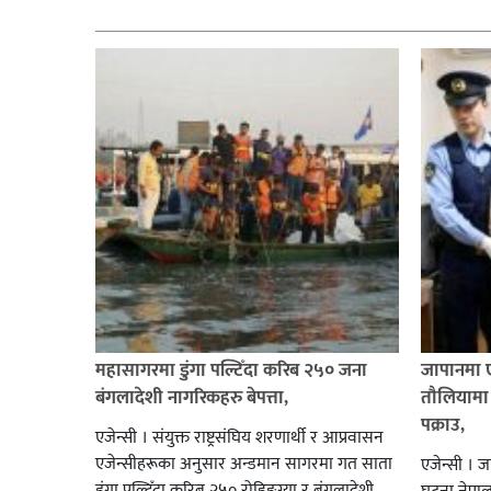
सम्बन्धित
महासागरमा डुंगा पल्टिँदा करिब २५० जना
जापानमा ए
बंगलादेशी नागरिकहरु बेपत्ता,
तौलियामा 
पक्राउ,
एजेन्सी । संयुक्त राष्ट्रसंघिय शरणार्थी र आप्रवासन
एजेन्सीहरूका अनुसार अन्डमान सागरमा गत साता
एजेन्सी । ज
डुंगा पल्टिँदा करिब २५० रोहिङ्ग्या र बंगलादेशी