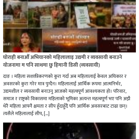
कपिलवस्तु र अर्घाखाँचीको सिमानाका शिव भाइरल पहाड
घोराही बनाऔँ अभियानको महिलालाइ उद्यमी र व्यवसायी बनाउने
लुम्बिनीको नयाँ पर्यटकीय हब बन्दै,
योजनामा म पनि साथमा छु हिमानी डिसी (व्यवसायी)
दाङ । महिला सशक्तीकरणको कुरा गर्दा अब महिलालाई केवल अधिकार र
अवसरको कुरा गरेर मात्र पुग्दैन। महिलालाई आर्थिक रूपमा आत्मनिर्भर,
उद्यमशील र व्यवसायी बनाउनु आजको महत्वपूर्ण आवश्यकता हो। परिवार,
समाज र राष्ट्रको विकासमा महिलाको भूमिका अत्यन्त महत्वपूर्ण भए पनि अझै
धेरै महिला आफ्नै क्षमता र सीप हुँदाहुँदै पनि आर्थिक अवसरबाट टाढा छन्।
त्यसैले महिलालाई सीप, […]
नेवार सेवा समिति घोराहीद्वारा एक महिने नेवारी बाजा तथा नृत्य
प्रशिक्षण सुरु,