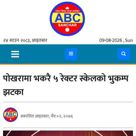
गृहपृष्ठ
२४ साउन २०८३, आइतबार
09-08-2026 , Sun
समाचार
मुख्य
समाचार
पोखरामा भकरै ५ रेक्टर स्केलको भुकम्प
कुटनीती
अर्थ
झटका
रसरङ्ग
यौन/
प्रकाशित आइतबार, चैत्र ०२, २०७६
स्वास्थ्य
भिडियो