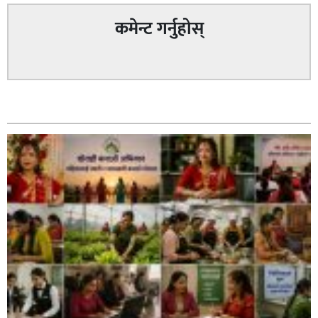
कमेन्ट गर्नुहोस्
सम्बन्धित
कपिलवस्तु नगरपालिकाका पूर्वमेयर किरण सिंह गोरुसिङ्गे
जंगलमा मृत अवस्थामा फेला,
ग्यासमा कालोबजारी गरेको जनगुनासो गरेपछि जिल्लाका
सबैजसो डिलरमा प्रशासनले अनुगमन