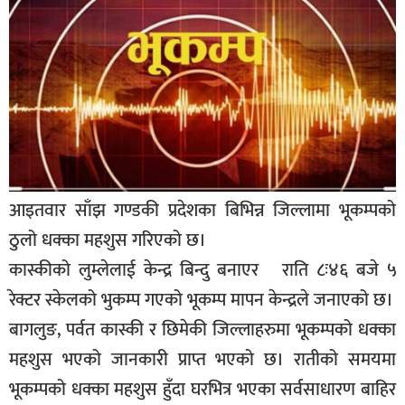
बिशेष
भिडियो
पत्रपत्रिका
खेलकुद
बिश्व
आइतवार साँझ गण्डकी प्रदेशका बिभिन्न जिल्लामा भूकम्पको
अचम्म
ठुलो धक्का महशुस गरिएको छ।
दुनिया
कास्कीको लुम्लेलाई केन्द्र बिन्दु बनाएर राति ८ः४६ बजे ५
बिचार
रेक्टर स्केलको भुकम्प गएको भूकम्प मापन केन्द्रले जनाएको छ।
कुराकानी
बागलुङ, पर्वत कास्की र छिमेकी जिल्लाहरुमा भूकम्पको धक्का
जीवनशैली
महशुस भएको जानकारी प्राप्त भएको छ। रातीको समयमा
भूकम्पको धक्का महशुस हुँदा घरभित्र भएका सर्वसाधारण बाहिर
साहित्य