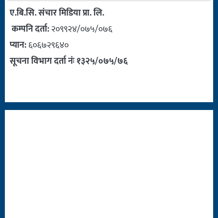
ए.बि.सि. संचार मिडिया प्रा. लि.
कम्पनि दर्ता:
२०९९२४/०७५/०७६
प्यान:
६०६७२९६४०
सूचना विभाग दर्ता नंः १३२५/०७५/७६