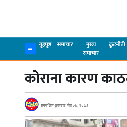
गृहपृष्ठ
समाचार
गृहपृष्ठ
समाचार
मुख्य
कुटनीती
समाचार
मुख्य
समाचार
कोराना कारण काठमाड
कुटनीती
अर्थ
रसरङ्ग
प्रकाशित शुक्रबार, चैत्र ०७, २०७६
यौन/
स्वास्थ्य
भिडियो