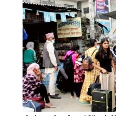
बिशेष
भिडियो
पत्रपत्रिका
खेलकुद
बिश्व
अचम्म
दुनिया
बिचार
कुराकानी
जीवनशैली
साहित्य