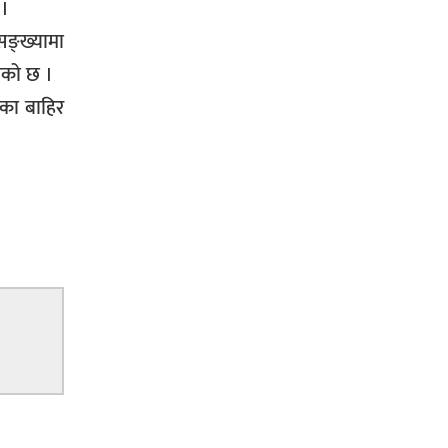
 ।
जग्गाधनी पुर्जा
सङ्ख्यामा
लेको छ ।
यका बाहिर
पत्रकारको प्रेसकार्ड बोकेर हिड्ने
लागुऔषध कारोबारमा संलग्न रहेको
आरोपमा ३ जना पक्राउ,
भिक्षा मागेर कारमा घुम्ने बाबाहरूलाई दाङ
प्रहरीले पक्राउ,भारत फर्कने सर्तमा रिहा,