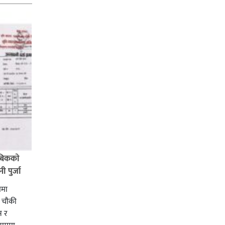
बिककाे
 पुर्जा
ममा
ी चाैकी
स र