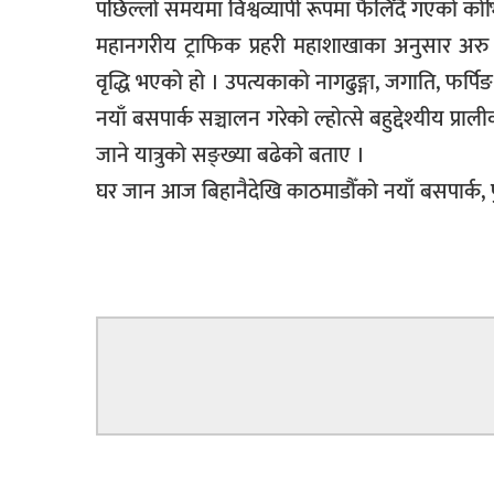
पछिल्लो समयमा विश्वव्यापी रूपमा फैलिँदै गएको कोभ
सूचना-
महानगरीय ट्राफिक प्रहरी महाशाखाका अनुसार अरु 
प्रवधि
वृद्धि भएको हो । उपत्यकाको नागढुङ्गा, जगाति, फर्
नयाँ बसपार्क सञ्चालन गरेको ल्होत्से बहुद्देश्यीय प
जाने यात्रुको सङ्ख्या बढेको बताए ।
घर जान आज बिहानैदेखि काठमाडौँको नयाँ बसपार्क, पुरान
सम्बन्धित