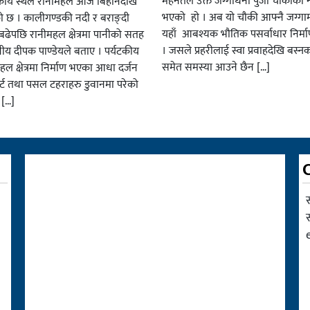
मेहनतले उक्त जग्गाधनी पुर्जा चाैकीकाे
यटकीय स्थल रानीमहल आज बिहानैदेखि
भएको हाे । अब याे चाैकी आफ्नै जग्गाम
को छ । कालीगण्डकी नदी र बराङ्दी
यहाँ आबश्यक भाैतिक पसर्वाधार निर्म
ढेपछि रानीमहल क्षेत्रमा पानीको सतह
। जसले प्रहरीलाई स्वा प्रवाहदेखि बस्न
नीय दीपक पाण्डेयले बताए । पर्यटकीय
समेत समस्या आउने छैन […]
हल क्षेत्रमा निर्माण भएका आधा दर्जन
र्ट तथा पसल टहराहरु डुवानमा परेको
 […]