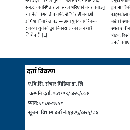
मेरो उद्देश्य केवल चुनाव जित्ने होइन, घोराहीलाई
प्रमुख पर्
समृद्ध, व्यवस्थित र अवसरले भरिएको नगर बनाउनु
डुबाना परे
हो। मैले विगत तीन वर्षदेखि “घोराही बनाऔँ
खहरेखोला ब
अभियान” मार्फत वडा–वडामा पुगेर नागरिकका
बढेको स्था
समस्या सुनेको छु। विकास सरकारको मात्रै
स्थल रानीम
जिम्मेवारी […]
होटल, रिसो
उनले बताए
दर्ता विवरण
ए.बि.सि. संचार मिडिया प्रा. लि.
कम्पनि दर्ता:
२०९९२४/०७५/०७६
प्यान:
६०६७२९६४०
सूचना विभाग दर्ता नंः १३२५/०७५/७६