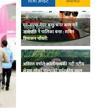
ताजा अपडेट
समाचार
घर–घरमा मेयर बन्छु भनेर काम गर्ने
जन्मेपछि नै पालिका बन्छ : सबिन
प्रियासन चौधरी
अविरल वर्षाले कालीगण्डकी नदी तटीय
क्षेत्रमा रहेको पाल्पाको पर्यटकीय स्थल
रानीमहल डुबानमा,
प्रहरी साहयक निरीक्षक कुलबहादुर
बिककाे पहलमा खडैचा प्रहरीले पायाे