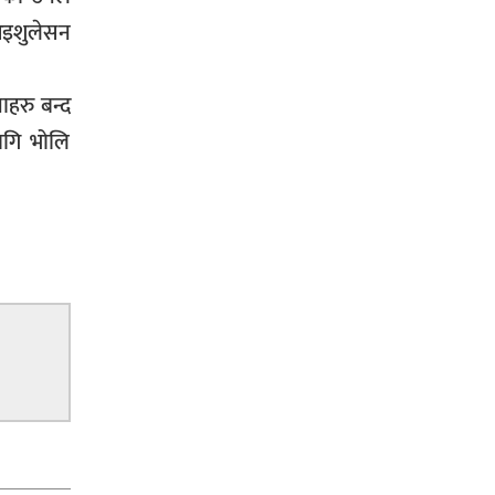
आइशुलेसन
ाहरु बन्द
लागि भोलि