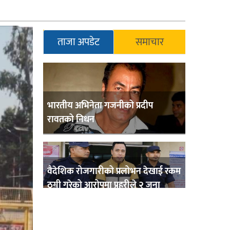
ताजा अपडेट
समाचार
भारतीय अभिनेता गजनीको प्रदीप
रावतको निधन
वैदेशिक रोजगारीको प्रलोभन देखाई रकम
ठगी गरेको आरोपमा प्रहरीले २ जना
पक्राउ,