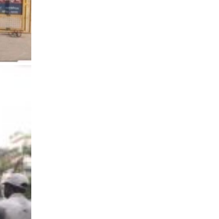
टाउको दुख्नुको मुख्य कारण के के हुन्
कपिलवस्तुको शिवराज ९, हुलाकी
राजमार्गमा मोटरसाइकलमा ७ जना सवार
गम्भीर जोखिम,
ग्यास अभाव हटाउन सरकारलाई घोराही
बनाऔँ अभियानको सुझाव : ग्यास खरिद
कार्ड प्रणालीको आवश्यकता सबिन
प्रियासन