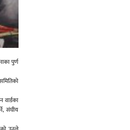
ाका पुर्ण
य समितिको
न वार्डका
ने, संघीय
भएको उनले