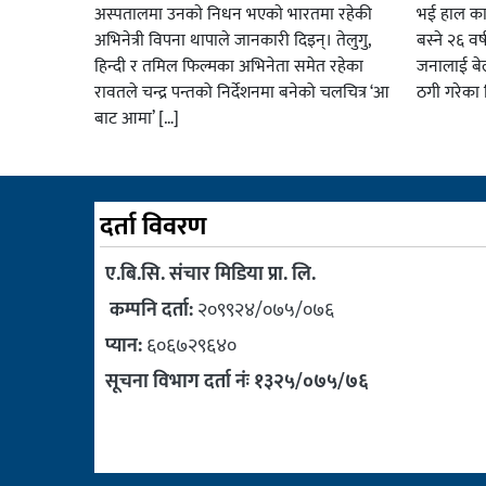
अस्पतालमा उनकाे निधन भएकाे भारतमा रहेकी
भई हाल का
अभिनेत्री विपना थापाले जानकारी दिइन्। तेलुगु,
बस्ने २६ व
हिन्दी र तमिल फिल्मका अभिनेता समेत रहेका
जनालाई बेल
रावतले चन्द्र पन्तको निर्देशनमा बनेको चलचित्र ‘आ
ठगी गरेका 
बाट आमा’ […]
दर्ता विवरण
ए.बि.सि. संचार मिडिया प्रा. लि.
कम्पनि दर्ता:
२०९९२४/०७५/०७६
प्यान:
६०६७२९६४०
सूचना विभाग दर्ता नंः १३२५/०७५/७६