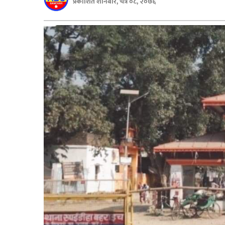
प्रकाशित शनिबार, चैत्र ०८, २०७६
बिशेष
भिडियो
पत्रपत्रिका
खेलकुद
बिश्व
अचम्म
दुनिया
बिचार
कुराकानी
जीवनशैली
साहित्य