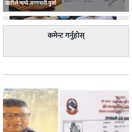
प्रहरीले पायाे जग्गाधनी पुर्जा
कमेन्ट गर्नुहोस्
पत्रकारको प्रेसकार्ड बोकेर हिड्ने लागुऔषध कारोबारमा संलग्न
सम्बन्धित
रहेको आरोपमा ३ जना पक्राउ,
भिक्षा मागेर कारमा घुम्ने बाबाहरूलाई दाङ प्रहरीले पक्राउ,भारत