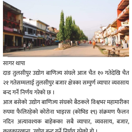
बिशेष
भिडियो
पत्रपत्रिका
खेलकुद
बिश्व
सागर थापा
अचम्म
दाङ तुलसीपुर उद्योग बाणिज्य संघले आज चैत १० गतेदेखि चैत
दुनिया
२१ गतेसम्मलाई तुलसीपुर बजार क्षेत्रका सम्पुर्ण व्यापार व्यवसाय
बिचार
बन्द गर्ने निर्णय गरेको छ ।
आज बसेको उद्योग बाणिज्य संघको बैठकले विश्वभर महामारीका
कुराकानी
रुपमा फैलिरहेको कोरोना भाइरस (कोभिड १९) संक्रमण फैलन
जीवनशैली
नदिन अत्यावश्यक बाहेकका सबै व्यापार, व्यवसाय, बजार,
साहित्य
कलकारखाना, उद्योग बन्द गर्ने निर्णय गरेको हो ।