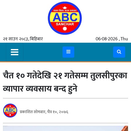
गृहपृष्ठ
२१ साउन २०८३, बिहिबार
06-08-2026 , Thu
समाचार
मुख्य
समाचार
चैत १० गतेदेखि २१ गतेसम्म तुलसीपुरका
कुटनीती
अर्थ
व्यापार व्यवसाय बन्द हुने
रसरङ्ग
यौन/
प्रकाशित सोमबार, चैत्र १०, २०७६
स्वास्थ्य
भिडियो