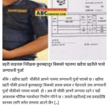
फर्कने सर्तमा रिहा,
रौतहटमा १२ हजार लिटर पेट्रोल बोकेको ट्यांकर दुर्घटनापछि
आगलागी सडक अबरुद्ध,
प्रहरी साहयक निरीक्षक कुलबहादुर बिककाे पहलमा खडैचा प्रहरीले पायाे
जग्गाधनी पुर्जा
बाँके । खडैचा प्रहरी चाैकीले आफ्ने नाममा जग्गाधनी पुर्जा पाएकाे छ । खडैचा
प्रहरी चाैकी इन्चार्ज कुलबहादुर विककाे अथक प्रयास र मेहनतले उक्त जग्गाधनी
पुर्जा चाैकीकाे नाममा भएको हाे । अब याे चाैकी आफ्नै जग्गामा रहने र यहाँ
आबश्यक भाैतिक पसर्वाधार निर्माण गरिने छ । जसले प्रहरीलाई स्वा प्रवाहदेखि
बस्नका लागि समेत समस्या आउने छैन […]