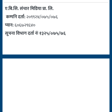
ए.बि.सि. संचार मिडिया प्रा. लि.
कम्पनि दर्ता:
२०९९२४/०७५/०७६
प्यान:
६०६७२९६४०
सूचना विभाग दर्ता नंः १३२५/०७५/७६