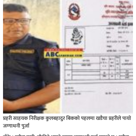
भिक्षा मागेर कारमा घुम्ने बाबाहरूलाई दाङ प्रहरीले पक्राउ,भारत
फर्कने सर्तमा रिहा,
रौतहटमा १२ हजार लिटर पेट्रोल बोकेको ट्यांकर दुर्घटनापछि
आगलागी सडक अबरुद्ध,
प्रहरी साहयक निरीक्षक कुलबहादुर बिककाे पहलमा खडैचा प्रहरीले पायाे
जग्गाधनी पुर्जा