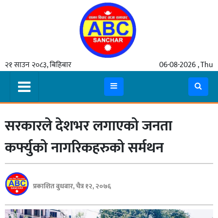
गृहपृष्ठ
२१ साउन २०८३, बिहिबार
06-08-2026 , Thu
समाचार
मुख्य
समाचार
सरकारले देशभर लगाएको जनता
कुटनीती
अर्थ
कर्फ्युको नागरिकहरुको सर्मथन
रसरङ्ग
यौन/
प्रकाशित बुधबार, चैत्र १२, २०७६
स्वास्थ्य
भिडियो