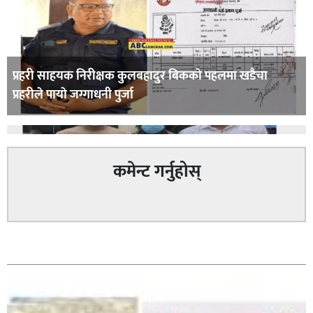
प्रहरी साहयक निरीक्षक कुलबहादुर बिककाे पहलमा खडैचा
प्रहरीले पायाे जग्गाधनी पुर्जा
कमेन्ट गर्नुहोस्
पत्रकारको प्रेसकार्ड बोकेर हिड्ने लागुऔषध कारोबारमा संलग्न
सम्बन्धित
रहेको आरोपमा ३ जना पक्राउ,