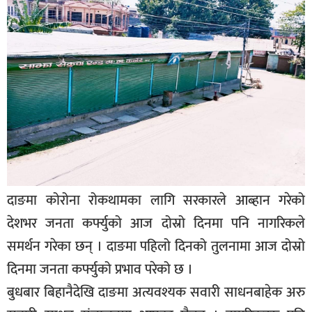
बिशेष
भिडियो
पत्रपत्रिका
खेलकुद
बिश्व
अचम्म
दुनिया
दाङमा कोरोना रोकथामका लागि सरकारले आब्हान गरेको
बिचार
देशभर जनता कर्फ्युको आज दोस्रो दिनमा पनि नागरिकले
कुराकानी
समर्थन गरेका छन् । दाङमा पहिलो दिनको तुलनामा आज दोस्रो
दिनमा जनता कर्फ्युको प्रभाव परेको छ ।
जीवनशैली
बुधबार बिहानैदेखि दाङमा अत्यवश्यक सवारी साधनबाहेक अरु
साहित्य