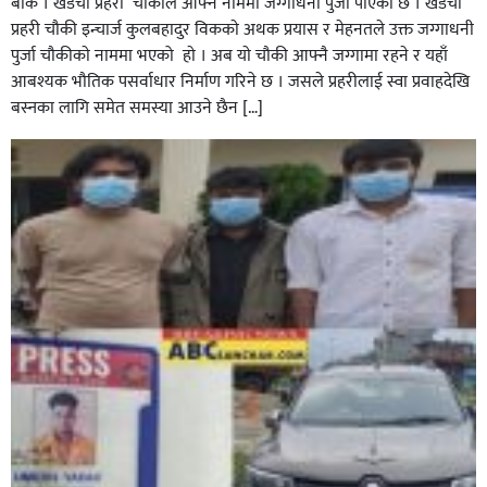
बाँके । खडैचा प्रहरी चाैकीले आफ्ने नाममा जग्गाधनी पुर्जा पाएकाे छ । खडैचा
प्रहरी चाैकी इन्चार्ज कुलबहादुर विककाे अथक प्रयास र मेहनतले उक्त जग्गाधनी
पुर्जा चाैकीकाे नाममा भएको हाे । अब याे चाैकी आफ्नै जग्गामा रहने र यहाँ
आबश्यक भाैतिक पसर्वाधार निर्माण गरिने छ । जसले प्रहरीलाई स्वा प्रवाहदेखि
बस्नका लागि समेत समस्या आउने छैन […]
घोराहीको समृद्धिका लागि वडा–वडामा विशेष अभियान सञ्चालन
हुने,