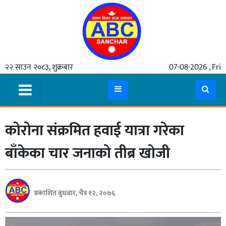
गृहपृष्ठ
२२ साउन २०८३, शुक्रबार
07-08-2026 , Fri
समाचार
मुख्य
समाचार
कोरोना संक्रमित हवाई यात्रा गरेका
कुटनीती
अर्थ
बाँकेका चार जनाको तीब्र खोजी
रसरङ्ग
यौन/
प्रकाशित बुधबार, चैत्र १२, २०७६
स्वास्थ्य
भिडियो