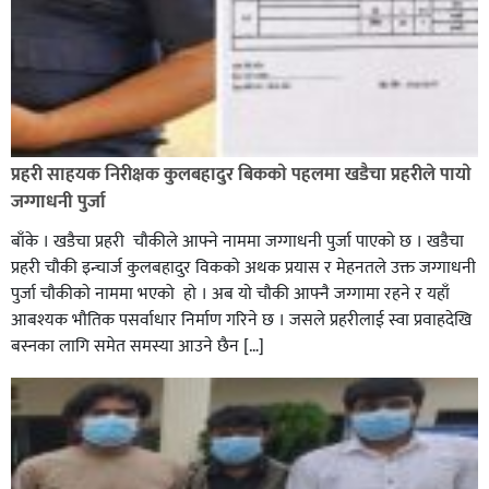
रौतहटमा १२ हजार लिटर पेट्रोल बोकेको ट्यांकर दुर्घटनापछि
आगलागी सडक अबरुद्ध,
प्रहरी साहयक निरीक्षक कुलबहादुर बिककाे पहलमा खडैचा प्रहरीले पायाे
जग्गाधनी पुर्जा
बाँके । खडैचा प्रहरी चाैकीले आफ्ने नाममा जग्गाधनी पुर्जा पाएकाे छ । खडैचा
प्रहरी चाैकी इन्चार्ज कुलबहादुर विककाे अथक प्रयास र मेहनतले उक्त जग्गाधनी
पुर्जा चाैकीकाे नाममा भएको हाे । अब याे चाैकी आफ्नै जग्गामा रहने र यहाँ
आबश्यक भाैतिक पसर्वाधार निर्माण गरिने छ । जसले प्रहरीलाई स्वा प्रवाहदेखि
बस्नका लागि समेत समस्या आउने छैन […]
घोराहीको समृद्धिका लागि वडा–वडामा विशेष अभियान सञ्चालन
हुने,