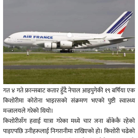
बिशेष
भिडियो
पत्रपत्रिका
खेलकुद
बिश्व
अचम्म
दुनिया
गत ४ गते फ्रान्सबाट कतार हुँदै नेपाल आइपुगेकी १९ बर्षिया एक
बिचार
किशोरीमा कोरोना भाइरसको संक्रमण भएको पुष्टी स्वास्थ्य
कुराकानी
मन्त्रालयले गरेको थियो।
जीवनशैली
किशोरीसँग हवाई यात्रा गरेका मध्ये चार जना बाँकेकै रहेको
पाइएपछि उनीहरूलाई निगरानीमा राखिएको हो। किशोरी चढेको
साहित्य