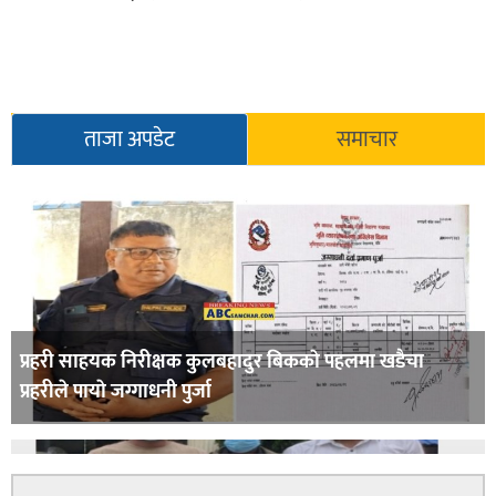
ताजा अपडेट
समाचार
प्रहरी साहयक निरीक्षक कुलबहादुर बिककाे पहलमा खडैचा
प्रहरीले पायाे जग्गाधनी पुर्जा