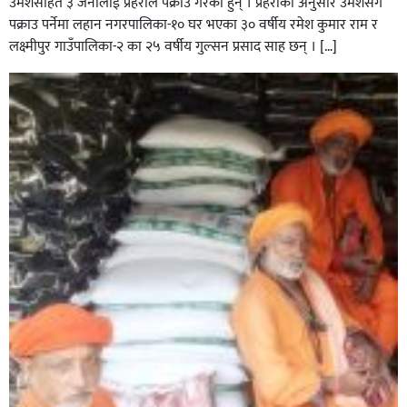
उमेशसहित ३ जनालाई प्रहरीले पक्राउ गरेका हुन् । प्रहरीका अनुसार उमेशसंगै
पक्राउ पर्नेमा लहान नगरपालिका-१० घर भएका ३० वर्षीय रमेश कुमार राम र
लक्ष्मीपुर गाउँपालिका-२ का २५ वर्षीय गुल्सन प्रसाद साह छन् । […]