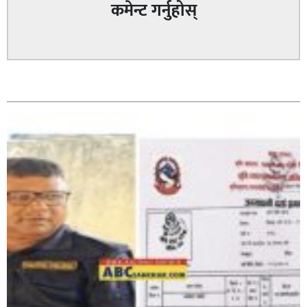
कमेन्ट गर्नुहोस्
पत्रकारको प्रेसकार्ड बोकेर हिड्ने लागुऔषध कारोबारमा संलग्न
सम्बन्धित
रहेको आरोपमा ३ जना पक्राउ,
भिक्षा मागेर कारमा घुम्ने बाबाहरूलाई दाङ प्रहरीले पक्राउ,भारत
फर्कने सर्तमा रिहा,