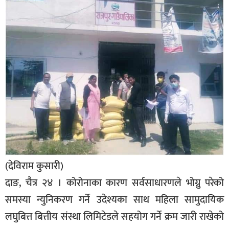
बिशेष
भिडियो
पत्रपत्रिका
खेलकुद
बिश्व
अचम्म
दुनिया
बिचार
(देविराम कुसारी)
कुराकानी
दाङ, चैत्र २४ । कोरोनाका कारण सर्वसाधारणले भोग्नु परेको
जीवनशैली
समस्या न्युनिकरण गर्ने उदेश्यका साथ महिला सामुदायिक
लघुबित्त बित्तीय संस्था लिमिटेडले सहयोग गर्ने क्रम जारी राखेको
साहित्य