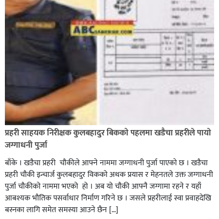
भिक्षा मागेर कारमा घुम्ने बाबाहरूलाई दाङ प्रहरीले पक्राउ,भारत
फर्कने सर्तमा रिहा,
रौतहटमा १२ हजार लिटर पेट्रोल बोकेको ट्यांकर दुर्घटनापछि
आगलागी सडक अबरुद्ध,
प्रहरी साहयक निरीक्षक कुलबहादुर बिककाे पहलमा खडैचा प्रहरीले पायाे
जग्गाधनी पुर्जा
बाँके । खडैचा प्रहरी चाैकीले आफ्ने नाममा जग्गाधनी पुर्जा पाएकाे छ । खडैचा
प्रहरी चाैकी इन्चार्ज कुलबहादुर विककाे अथक प्रयास र मेहनतले उक्त जग्गाधनी
पुर्जा चाैकीकाे नाममा भएको हाे । अब याे चाैकी आफ्नै जग्गामा रहने र यहाँ
आबश्यक भाैतिक पसर्वाधार निर्माण गरिने छ । जसले प्रहरीलाई स्वा प्रवाहदेखि
बस्नका लागि समेत समस्या आउने छैन […]